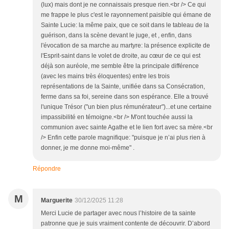
(lux) mais dont je ne connaissais presque rien.<br /> Ce qui
me frappe le plus c'est le rayonnement paisible qui émane de
Sainte Lucie: la même paix, que ce soit dans le tableau de la
guérison, dans la scène devant le juge, et , enfin, dans
l'évocation de sa marche au martyre: la présence explicite de
l'Esprit-saint dans le volet de droite, au cœur de ce qui est
déjà son auréole, me semble être la principale différence
(avec les mains très éloquentes) entre les trois
représentations de la Sainte, unifiée dans sa Consécration,
ferme dans sa foi, sereine dans son espérance. Elle a trouvé
l'unique Trésor ("un bien plus rémunérateur")...et une certaine
impassibilité en témoigne.<br /> M'ont touchée aussi la
communion avec sainte Agathe et le lien fort avec sa mère.<br
/> Enfin cette parole magnifique: "puisque je n’ai plus rien à
donner, je me donne moi-même" .
Répondre
M
Marguerite
30/12/2025 11:28
Merci Lucie de partager avec nous l’histoire de ta sainte
patronne que je suis vraiment contente de découvrir. D’abord