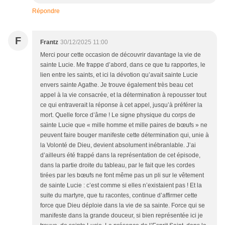
Répondre
F
Frantz
30/12/2025 11:00
Merci pour cette occasion de découvrir davantage la vie de
sainte Lucie. Me frappe d’abord, dans ce que tu rapportes, le
lien entre les saints, et ici la dévotion qu’avait sainte Lucie
envers sainte Agathe. Je trouve également très beau cet
appel à la vie consacrée, et la détermination à repousser tout
ce qui entraverait la réponse à cet appel, jusqu’à préférer la
mort. Quelle force d’âme ! Le signe physique du corps de
sainte Lucie que « mille homme et mille paires de bœufs » ne
peuvent faire bouger manifeste cette détermination qui, unie à
la Volonté de Dieu, devient absolument inébranlable. J’ai
d’ailleurs été frappé dans la représentation de cet épisode,
dans la partie droite du tableau, par le fait que les cordes
tirées par les bœufs ne font même pas un pli sur le vêtement
de sainte Lucie : c’est comme si elles n’existaient pas ! Et la
suite du martyre, que tu racontes, continue d’affirmer cette
force que Dieu déploie dans la vie de sa sainte. Force qui se
manifeste dans la grande douceur, si bien représentée ici je