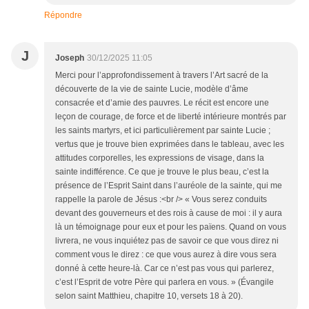
Répondre
J
Joseph
30/12/2025 11:05
Merci pour l’approfondissement à travers l’Art sacré de la
découverte de la vie de sainte Lucie, modèle d’âme
consacrée et d’amie des pauvres. Le récit est encore une
leçon de courage, de force et de liberté intérieure montrés par
les saints martyrs, et ici particulièrement par sainte Lucie ;
vertus que je trouve bien exprimées dans le tableau, avec les
attitudes corporelles, les expressions de visage, dans la
sainte indifférence. Ce que je trouve le plus beau, c’est la
présence de l’Esprit Saint dans l’auréole de la sainte, qui me
rappelle la parole de Jésus :<br /> « Vous serez conduits
devant des gouverneurs et des rois à cause de moi : il y aura
là un témoignage pour eux et pour les païens. Quand on vous
livrera, ne vous inquiétez pas de savoir ce que vous direz ni
comment vous le direz : ce que vous aurez à dire vous sera
donné à cette heure-là. Car ce n’est pas vous qui parlerez,
c’est l’Esprit de votre Père qui parlera en vous. » (Évangile
selon saint Matthieu, chapitre 10, versets 18 à 20).