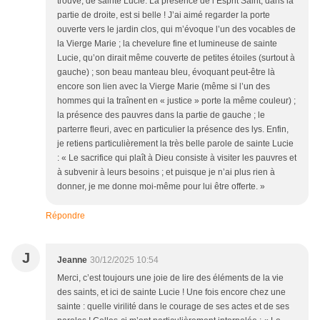
trouve, de sainte Lucie. La présence de l’Esprit Saint, dans la
partie de droite, est si belle ! J’ai aimé regarder la porte
ouverte vers le jardin clos, qui m’évoque l’un des vocables de
la Vierge Marie ; la chevelure fine et lumineuse de sainte
Lucie, qu’on dirait même couverte de petites étoiles (surtout à
gauche) ; son beau manteau bleu, évoquant peut-être là
encore son lien avec la Vierge Marie (même si l’un des
hommes qui la traînent en « justice » porte la même couleur) ;
la présence des pauvres dans la partie de gauche ; le
parterre fleuri, avec en particulier la présence des lys. Enfin,
je retiens particulièrement la très belle parole de sainte Lucie
: « Le sacrifice qui plaît à Dieu consiste à visiter les pauvres et
à subvenir à leurs besoins ; et puisque je n’ai plus rien à
donner, je me donne moi-même pour lui être offerte. »
Répondre
J
Jeanne
30/12/2025 10:54
Merci, c’est toujours une joie de lire des éléments de la vie
des saints, et ici de sainte Lucie ! Une fois encore chez une
sainte : quelle virilité dans le courage de ses actes et de ses