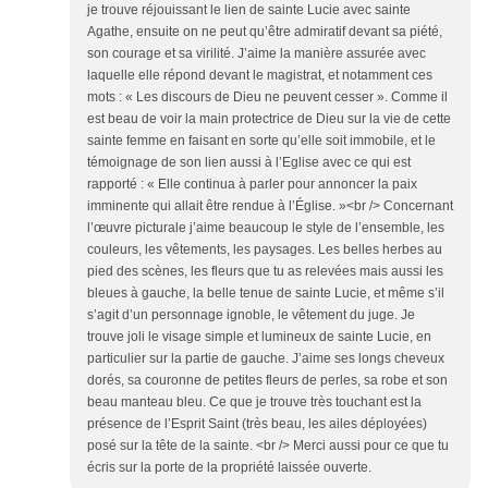
je trouve réjouissant le lien de sainte Lucie avec sainte
Agathe, ensuite on ne peut qu’être admiratif devant sa piété,
son courage et sa virilité. J’aime la manière assurée avec
laquelle elle répond devant le magistrat, et notamment ces
mots : « Les discours de Dieu ne peuvent cesser ». Comme il
est beau de voir la main protectrice de Dieu sur la vie de cette
sainte femme en faisant en sorte qu’elle soit immobile, et le
témoignage de son lien aussi à l’Eglise avec ce qui est
rapporté : « Elle continua à parler pour annoncer la paix
imminente qui allait être rendue à l’Église. »<br /> Concernant
l’œuvre picturale j’aime beaucoup le style de l’ensemble, les
couleurs, les vêtements, les paysages. Les belles herbes au
pied des scènes, les fleurs que tu as relevées mais aussi les
bleues à gauche, la belle tenue de sainte Lucie, et même s’il
s’agit d’un personnage ignoble, le vêtement du juge. Je
trouve joli le visage simple et lumineux de sainte Lucie, en
particulier sur la partie de gauche. J’aime ses longs cheveux
dorés, sa couronne de petites fleurs de perles, sa robe et son
beau manteau bleu. Ce que je trouve très touchant est la
présence de l’Esprit Saint (très beau, les ailes déployées)
posé sur la tête de la sainte. <br /> Merci aussi pour ce que tu
écris sur la porte de la propriété laissée ouverte.