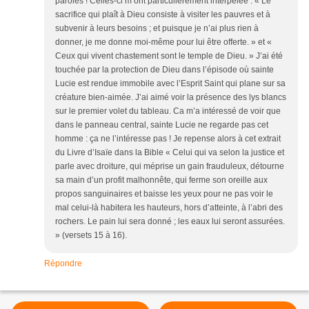
paroles ! Celles-ci m’ont particulièrement interpelée : « Le
sacrifice qui plaît à Dieu consiste à visiter les pauvres et à
subvenir à leurs besoins ; et puisque je n’ai plus rien à
donner, je me donne moi-même pour lui être offerte. » et «
Ceux qui vivent chastement sont le temple de Dieu. » J’ai été
touchée par la protection de Dieu dans l’épisode où sainte
Lucie est rendue immobile avec l’Esprit Saint qui plane sur sa
créature bien-aimée. J’ai aimé voir la présence des lys blancs
sur le premier volet du tableau. Ca m’a intéressé de voir que
dans le panneau central, sainte Lucie ne regarde pas cet
homme : ça ne l’intéresse pas ! Je repense alors à cet extrait
du Livre d’Isaïe dans la Bible « Celui qui va selon la justice et
parle avec droiture, qui méprise un gain frauduleux, détourne
sa main d’un profit malhonnête, qui ferme son oreille aux
propos sanguinaires et baisse les yeux pour ne pas voir le
mal celui-là habitera les hauteurs, hors d’atteinte, à l’abri des
rochers. Le pain lui sera donné ; les eaux lui seront assurées.
» (versets 15 à 16).
Répondre