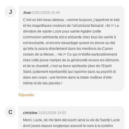
J
Jean
02/01/2026 15:48
C’est un très beau tableau ; comme toujours, j’apprécie le trait
et les magnifiques couleurs de l’art pictural flamand. <br /> La
dévotion de sainte Lucie pour sainte Agathe (cette
communion admirante est si présente chez tous les saints !)
est touchante, et encore davantage quand on pense au fait
qu’elle la suivra directement dans les mentions du Canon
romain de la Messe…<br /> Ce qui m’édifie particulièrement
chez cette jeune martyre de la générosité envers les démunis
et de la chasteté, c’est sa force spirituelle (don de l’Esprit
Saint, justement représenté) qui rayonne dans sa psychè et
dans son corps : une femme dans la totale maîtrise d’elle-
même et de ses paroles !
Répondre
C
christine
01/01/2026 16:02
Merci, Lucie, de me faire découvrir ainsi la vie de Sainte Lucie
dont j'avais depuis longtemps associé le nom à la lumière