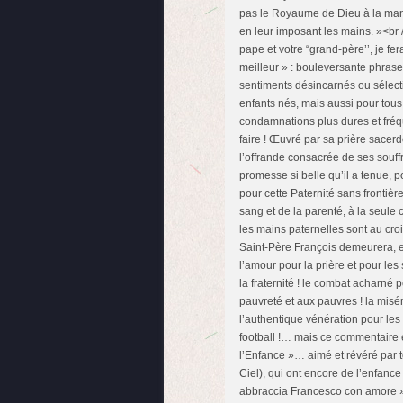
pas le Royaume de Dieu à la manièr
en leur imposant les mains. »<br 
pape et votre “grand-père’’, je f
meilleur » : bouleversante phrase
sentiments désincarnés ou sélect
enfants nés, mais aussi pour tous 
condamnations plus dures et fréqu
faire ! Œuvré par sa prière sacerd
l’offrande consacrée de ses souf
promesse si belle qu’il a tenue, po
pour cette Paternité sans frontièr
sang et de la parenté, à la seule c
les mains paternelles sont au cro
Saint-Père François demeurera, en
l’amour pour la prière et pour les 
la fraternité ! le combat acharné po
pauvreté et aux pauvres ! la misér
l’authentique vénération pour les ra
football !… mais ce commentaire 
l’Enfance »… aimé et révéré par 
Ciel), qui ont encore de l’enfan
abbraccia Francesco con amore ».