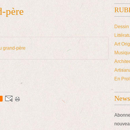
d-père
RUB
Dessin 
Littérat
Art Ori
u grand-père
Musiqu
Archite
Artisana
En Prol
Newsl
0
Abonnez
nouveau