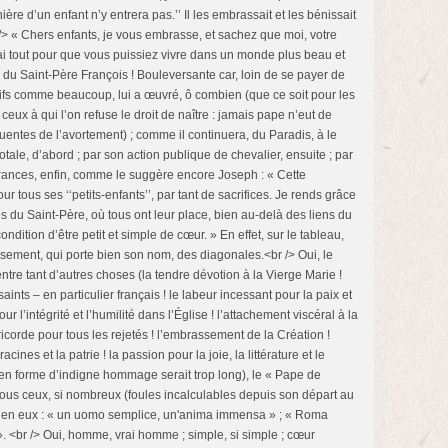
e d’un enfant n’y entrera pas.’’ Il les embrassait et les bénissait
/> « Chers enfants, je vous embrasse, et sachez que moi, votre
erai tout pour que vous puissiez vivre dans un monde plus beau et
 du Saint-Père François ! Bouleversante car, loin de se payer de
ifs comme beaucoup, lui a œuvré, ô combien (que ce soit pour les
ceux à qui l’on refuse le droit de naître : jamais pape n’eut de
entes de l’avortement) ; comme il continuera, du Paradis, à le
otale, d’abord ; par son action publique de chevalier, ensuite ; par
frances, enfin, comme le suggère encore Joseph : « Cette
ur tous ses ‘‘petits-enfants’’, par tant de sacrifices. Je rends grâce
es du Saint-Père, où tous ont leur place, bien au-delà des liens du
ondition d’être petit et simple de cœur. » En effet, sur le tableau,
isement, qui porte bien son nom, des diagonales.<br /> Oui, le
tre tant d’autres choses (la tendre dévotion à la Vierge Marie !
saints – en particulier français ! le labeur incessant pour la paix et
ur l’intégrité et l’humilité dans l’Église ! l’attachement viscéral à la
icorde pour tous les rejetés ! l’embrassement de la Création !
cines et la patrie ! la passion pour la joie, la littérature et le
en forme d’indigne hommage serait trop long), le « Pape de
tous ceux, si nombreux (foules incalculables depuis son départ au
ce en eux : « un uomo semplice, un'anima immensa » ; « Roma
 <br /> Oui, homme, vrai homme ; simple, si simple ; cœur