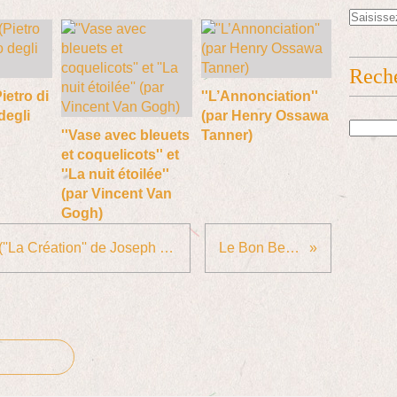
Rech
Pietro di
''L’Annonciation''
degli
(par Henry Ossawa
''Vase avec bleuets
Tanner)
et coquelicots'' et
''La nuit étoilée''
(par Vincent Van
Gogh)
Les oiseaux dans la musique (''La Création'' de Joseph Haydn)
Le Bon Berger