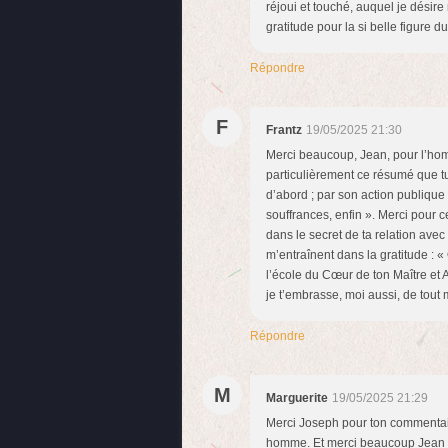
réjoui et touché, auquel je désir
gratitude pour la si belle figure 
Répondre
F
Frantz
19/05/2025 21:30
Merci beaucoup, Jean, pour l’ho
particulièrement ce résumé que t
d’abord ; par son action publique 
souffrances, enfin ». Merci pour c
dans le secret de ta relation avec 
m’entraînent dans la gratitude : 
l’école du Cœur de ton Maître et Am
je t’embrasse, moi aussi, de tout 
Répondre
M
Marguerite
19/05/2025 21:29
Merci Joseph pour ton commentaire
homme. Et merci beaucoup Jean p