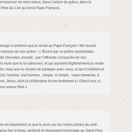
e m’associer de mon mieux, dans l’action de grâce, dans la
du Père du Ciel qu’est le Pape François.
mmage si profond que tu rends au Pape François ! Me touche
u donnes de son action : « Œuvré par sa prière sacerdotale,
de chevalier, ensuite ; par l’offrande consacrée de ses
es mots que tu lui adresses, et qui auraient légitimement pu rester
lui, mais que tu choisis de partager avec nous, et qui m’édifient et
« Oui, homme, vrai homme ; simple, si simple ; cœur immense, à
i, Jésus, dont la célébration fut ton testament (« Dilexit nos ») ;
mon amour filial ».
 et notamment ce que tu écris sur les mains jointes du vieil-
our ton si beau, profond et réjouissant hommage au Saint-Père