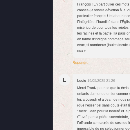
François ! En particulier ces mots
choses (la tendre dévotion à la Vi
particulier français ! le labeur in
l’intégrité et l’humilité dans l’Égl
miséricorde pour tous les rejetés
les racines et la patrie ! la passio
en forme d’indigne hommage serai
ceux, si nombreux (foules incalcu
eux »
Répondre
L
Lucie
19/05/2025 21:26
Merci Frantz pour ce que tu écris 
enfants du monde entier comme sa 
toi, à Joseph et à Jean de nous 
(que l’essentiel sans doute était là
: merci Jean pour la beauté et la
Œuvré par sa prière sacerdotale, d
l’offrande consacrée de ses souffr
impossible de ne sélectionner que 