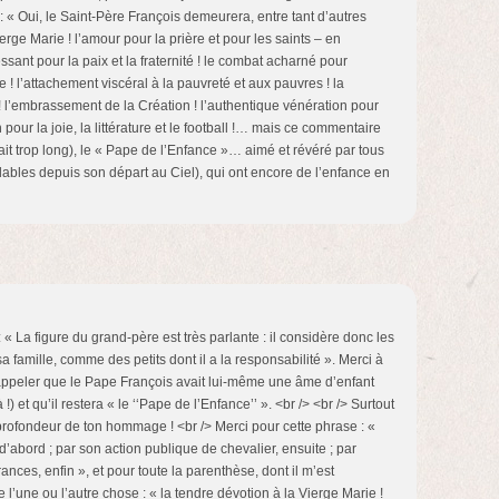
 : « Oui, le Saint-Père François demeurera, entre tant d’autres
erge Marie ! l’amour pour la prière et pour les saints – en
cessant pour la paix et la fraternité ! le combat acharné pour
ise ! l’attachement viscéral à la pauvreté et aux pauvres ! la
 ! l’embrassement de la Création ! l’authentique vénération pour
n pour la joie, la littérature et le football !… mais ce commentaire
t trop long), le « Pape de l’Enfance »… aimé et révéré par tous
lables depuis son départ au Ciel), qui ont encore de l’enfance en
: « La figure du grand-père est très parlante : il considère donc les
famille, comme des petits dont il a la responsabilité ». Merci à
rappeler que le Pape François avait lui-même une âme d’enfant
 !) et qu’il restera « le ‘‘Pape de l’Enfance’’ ». <br /> <br /> Surtout
 profondeur de ton hommage ! <br /> Merci pour cette phrase : «
’abord ; par son action publique de chevalier, ensuite ; par
ances, enfin », et pour toute la parenthèse, dont il m’est
l’une ou l’autre chose : « la tendre dévotion à la Vierge Marie !