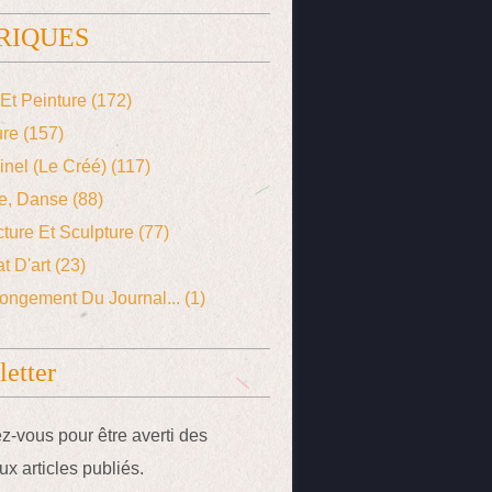
RIQUES
Et Peinture
(172)
ure
(157)
ginel (le Créé)
(117)
e, Danse
(88)
cture Et Sculpture
(77)
t D'art
(23)
ongement Du Journal...
(1)
etter
-vous pour être averti des
x articles publiés.