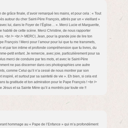
n de grâce finale, d’avoir remarqué les mains, et pour cela : « Tout
s autour du cher Saint-Père François, attirés par un « vieillard »
avec lui, dans le Foyer de l’Église… ». Merci Lucie et Marguerite,
ce habité de cette scène. Merci Christine, de nous rapporter
s. <br /> <br /> MERCI, Jean, pour la grande joie de lire ton
pe François ! Merci pour l’amour pour lui que tu me transmets,
n et par ton intime et profonde compréhension que tu livres, du
me-petit enfant. Je remercie, avec joie, particulièrement pour sa
plus merci de conduire par tes mots, et avec le Saint-Père
omment ne pas discerner dans ces photographies une autre
ts, comme Celui qu’il n’a cessé de nous montrer par son
inspiré, et surtout par sa sainteté de vie ». Eh bien, si cela est
ns ta gratitude et ton admiration pour le Pape François ! <br />
ve Jésus et sa Sainte Mère qu’il a montrés par toute vie !!
brant hommage au « Pape de l’Enfance » qui m’a profondément