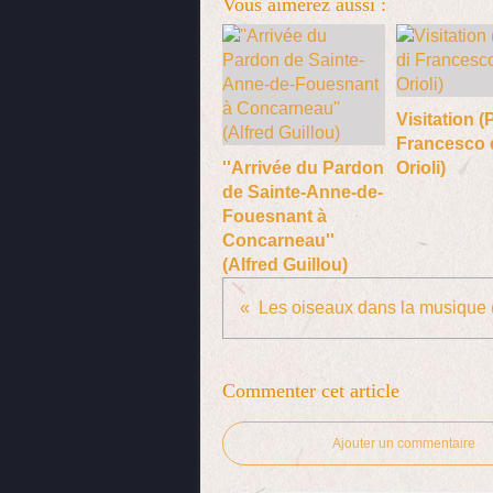
Vous aimerez aussi :
Visitation (
Francesco 
''Arrivée du Pardon
Orioli)
de Sainte-Anne-de-
Fouesnant à
Concarneau''
(Alfred Guillou)
Commenter cet article
Ajouter un commentaire