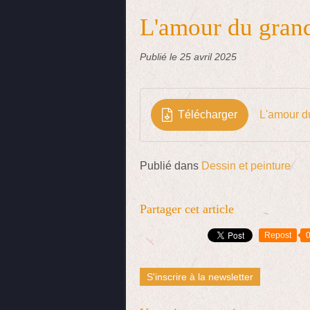
L'amour du gran
Publié le
25 avril 2025
Télécharger
L'amour d
Publié dans
Dessin et peinture
Partager cet article
Repost
S'inscrire à la newsletter