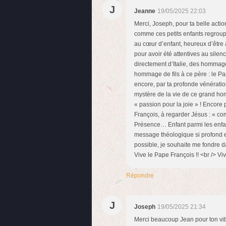
J
Jeanne
19/05/2025 22:03
Merci, Joseph, pour ta belle actio
comme ces petits enfants regroupé
au cœur d’enfant, heureux d’être 
pour avoir été attentives au silen
directement d’Italie, des hommage
hommage de fils à ce père : le Pa
encore, par ta profonde vénératio
mystère de la vie de ce grand hom
« passion pour la joie » ! Encore 
François, à regarder Jésus : « c
Présence… Enfant parmi les enfan
message théologique si profond et 
possible, je souhaite me fondre da
Vive le Pape François !! <br /> Vi
Répondre
J
Joseph
19/05/2025 21:34
Merci beaucoup Jean pour ton vi