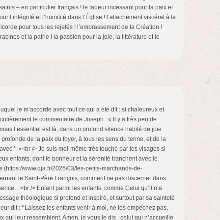
saints – en particulier français ! le labeur incessant pour la paix et
ur l’intégrité et l’humilité dans l’Église ! l’attachement viscéral à la
icorde pour tous les rejetés ! l’embrassement de la Création !
cines et la patrie ! la passion pour la joie, la littérature et le
uel je m’accorde avec tout ce qui a été dit : si chaleureux et
rticulièrement le commentaire de Joseph : « Il y a très peu de
 mais l’essentiel est là, dans un profond silence habité de joie
profonde de la paix du foyer, à tous les sens du terme, et de la
e avec’’. »<br /> Je suis moi-même très touché par les visages si
ux enfants, dont le bonheur et la sérénité tranchent avec le
s (https://www.qja.fr/2025/03/les-petits-marchands-de-
oncernant le Saint-Père François, comment ne pas discerner dans
ence…<br /> Enfant parmi les enfants, comme Celui qu’il n’a
sage théologique si profond et inspiré, et surtout par sa sainteté
leur dit : ‘‘Laissez les enfants venir à moi, ne les empêchez pas,
qui leur ressemblent. Amen, je vous le dis : celui qui n’accueille