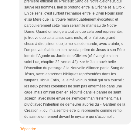
première effusion du Précieux Sang de Notre-Seigneur, qui
sauve les hommes, lien si profond entre la Crèche et la Croix.
En ce sens, c’est surtout l’échange entre le Divin Nourrisson
et sa Mère que j’ai trouvé remarquablement évocateur, et
particulièrement cette main serrant le manteau de Notre-
Dame. Quand on songe à tout ce que cela peut représenter,
je trouve que cela laisse sans mots, et je n’ai pas grand-
chose à dire, sinon que je me suis demandé, avec crainte, si
l’on pouvait établir un lien avec la prière de Jésus à son Père
lors de l’Agonie au Jardin des Oliviers (cf. évangile selon
saint Luc, chapitre 22, verset 42). <br /> J’ai trouvé belle
l’évocation du passage à la Nouvelle Alliance par le Sang de
Jésus, avec les scènes bibliques représentées dans les
tympans. <br /> Enfin, j’ai aimé voir un détail qui m’a touché :
les deux petites colombes ne sont pas enfermées dans une
cage, mais ont l’air bien en sécurité dans le panier de saint
Joseph, avec nulle envie de s’envoler manifestement, mais
plutôt avec l’intention de demeurer auprès du « Gardien de la
Création », qui m’a semblé être ici représenté comme rempli
du saint étonnement devant le mystère qui s’accomplit.
Répondre