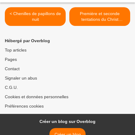
< Chenilles de papillons de
Première et seconde
nuit
tentations du Christ
(chapiteaux de la
cathédrale d’Autun par
Gislebertus) >
Hébergé par Overblog
Top articles
Pages
Contact
Signaler un abus
C.G.U.
Cookies et données personnelles
Préférences cookies
Créer un blog sur Overblog
Créer un blog