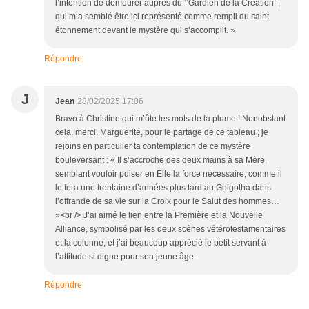
l’intention de demeurer auprès du ‘‘Gardien de la Création’’,
qui m’a semblé être ici représenté comme rempli du saint
étonnement devant le mystère qui s’accomplit. »
Répondre
J
Jean
28/02/2025 17:06
Bravo à Christine qui m’ôte les mots de la plume ! Nonobstant
cela, merci, Marguerite, pour le partage de ce tableau ; je
rejoins en particulier ta contemplation de ce mystère
bouleversant : « Il s’accroche des deux mains à sa Mère,
semblant vouloir puiser en Elle la force nécessaire, comme il
le fera une trentaine d’années plus tard au Golgotha dans
l’offrande de sa vie sur la Croix pour le Salut des hommes…
»<br /> J’ai aimé le lien entre la Première et la Nouvelle
Alliance, symbolisé par les deux scènes vétérotestamentaires
et la colonne, et j’ai beaucoup apprécié le petit servant à
l’attitude si digne pour son jeune âge.
Répondre