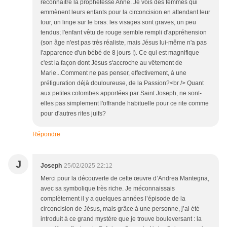
reconnaître la prophétesse Anne. Je vois des femmes qui
emmènent leurs enfants pour la circoncision en attendant leur
tour, un linge sur le bras: les visages sont graves, un peu
tendus; l'enfant vêtu de rouge semble rempli d'appréhension
(son âge n'est pas très réaliste, mais Jésus lui-même n'a pas
l'apparence d'un bébé de 8 jours !). Ce qui est magnifique
c'est la façon dont Jésus s'accroche au vêtement de
Marie...Comment ne pas penser, effectivement, à une
préfiguration déjà douloureuse, de la Passion?<br /> Quant
aux petites colombes apportées par Saint Joseph, ne sont-
elles pas simplement l'offrande habituelle pour ce rite comme
pour d'autres rites juifs?
Répondre
J
Joseph
25/02/2025 22:12
Merci pour la découverte de cette œuvre d’Andrea Mantegna,
avec sa symbolique très riche. Je méconnaissais
complètement il y a quelques années l’épisode de la
circoncision de Jésus, mais grâce à une personne, j’ai été
introduit à ce grand mystère que je trouve bouleversant : la