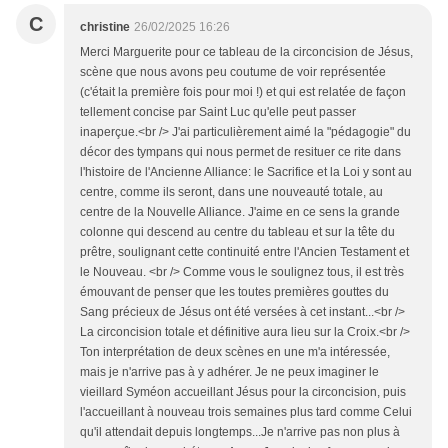
C
christine
26/02/2025 16:26
Merci Marguerite pour ce tableau de la circoncision de Jésus,
scène que nous avons peu coutume de voir représentée
(c'était la première fois pour moi !) et qui est relatée de façon
tellement concise par Saint Luc qu'elle peut passer
inaperçue.<br /> J'ai particulièrement aimé la "pédagogie" du
décor des tympans qui nous permet de resituer ce rite dans
l'histoire de l'Ancienne Alliance: le Sacrifice et la Loi y sont au
centre, comme ils seront, dans une nouveauté totale, au
centre de la Nouvelle Alliance. J'aime en ce sens la grande
colonne qui descend au centre du tableau et sur la tête du
prêtre, soulignant cette continuité entre l'Ancien Testament et
le Nouveau. <br /> Comme vous le soulignez tous, il est très
émouvant de penser que les toutes premières gouttes du
Sang précieux de Jésus ont été versées à cet instant...<br />
La circoncision totale et définitive aura lieu sur la Croix.<br />
Ton interprétation de deux scènes en une m'a intéressée,
mais je n'arrive pas à y adhérer. Je ne peux imaginer le
vieillard Syméon accueillant Jésus pour la circoncision, puis
l'accueillant à nouveau trois semaines plus tard comme Celui
qu'il attendait depuis longtemps...Je n'arrive pas non plus à