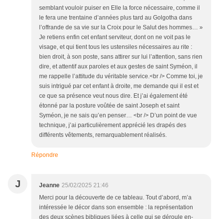
semblant vouloir puiser en Elle la force nécessaire, comme il
le fera une trentaine d’années plus tard au Golgotha dans
l’offrande de sa vie sur la Croix pour le Salut des hommes… »
Je retiens enfin cet enfant serviteur, dont on ne voit pas le
visage, et qui tient tous les ustensiles nécessaires au rite :
bien droit, à son poste, sans attirer sur lui l’attention, sans rien
dire, et attentif aux paroles et aux gestes de saint Syméon, il
me rappelle l’attitude du véritable service.<br /> Comme toi, je
suis intrigué par cet enfant à droite, me demande qui il est et
ce que sa présence veut nous dire. Et j’ai également été
étonné par la posture voûtée de saint Joseph et saint
Syméon, je ne sais qu’en penser… <br /> D’un point de vue
technique, j’ai particulièrement apprécié les drapés des
différents vêtements, remarquablement réalisés.
Répondre
J
Jeanne
25/02/2025 21:46
Merci pour la découverte de ce tableau. Tout d’abord, m’a
intéressée le décor dans son ensemble : la représentation
des deux scènes bibliques liées à celle qui se déroule en-