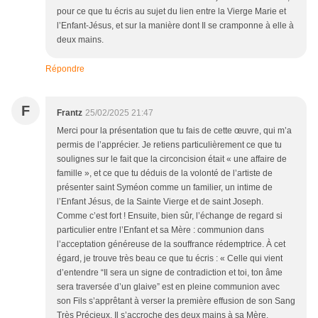
pour ce que tu écris au sujet du lien entre la Vierge Marie et
l’Enfant-Jésus, et sur la manière dont Il se cramponne à elle à
deux mains.
Répondre
F
Frantz
25/02/2025 21:47
Merci pour la présentation que tu fais de cette œuvre, qui m’a
permis de l’apprécier. Je retiens particulièrement ce que tu
soulignes sur le fait que la circoncision était « une affaire de
famille », et ce que tu déduis de la volonté de l’artiste de
présenter saint Syméon comme un familier, un intime de
l’Enfant Jésus, de la Sainte Vierge et de saint Joseph.
Comme c’est fort ! Ensuite, bien sûr, l’échange de regard si
particulier entre l’Enfant et sa Mère : communion dans
l’acceptation généreuse de la souffrance rédemptrice. À cet
égard, je trouve très beau ce que tu écris : « Celle qui vient
d’entendre “Il sera un signe de contradiction et toi, ton âme
sera traversée d’un glaive” est en pleine communion avec
son Fils s’apprêtant à verser la première effusion de son Sang
Très Précieux. Il s’accroche des deux mains à sa Mère,