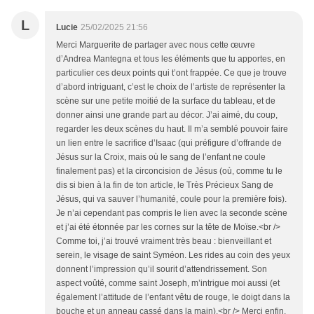
L
Lucie
25/02/2025 21:56
Merci Marguerite de partager avec nous cette œuvre
d’Andrea Mantegna et tous les éléments que tu apportes, en
particulier ces deux points qui t’ont frappée. Ce que je trouve
d’abord intriguant, c’est le choix de l’artiste de représenter la
scène sur une petite moitié de la surface du tableau, et de
donner ainsi une grande part au décor. J’ai aimé, du coup,
regarder les deux scènes du haut. Il m’a semblé pouvoir faire
un lien entre le sacrifice d’Isaac (qui préfigure d’offrande de
Jésus sur la Croix, mais où le sang de l’enfant ne coule
finalement pas) et la circoncision de Jésus (où, comme tu le
dis si bien à la fin de ton article, le Très Précieux Sang de
Jésus, qui va sauver l’humanité, coule pour la première fois).
Je n’ai cependant pas compris le lien avec la seconde scène
et j’ai été étonnée par les cornes sur la tête de Moïse.<br />
Comme toi, j’ai trouvé vraiment très beau : bienveillant et
serein, le visage de saint Syméon. Les rides au coin des yeux
donnent l’impression qu’il sourit d’attendrissement. Son
aspect voûté, comme saint Joseph, m’intrigue moi aussi (et
également l’attitude de l’enfant vêtu de rouge, le doigt dans la
bouche et un anneau cassé dans la main).<br /> Merci enfin,