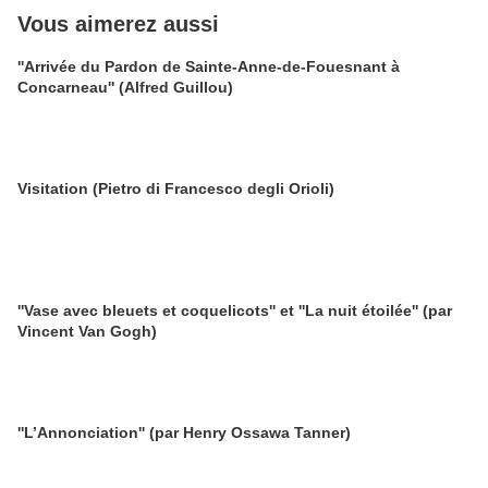
Vous aimerez aussi
''Arrivée du Pardon de Sainte-Anne-de-Fouesnant à
Concarneau'' (Alfred Guillou)
Visitation (Pietro di Francesco degli Orioli)
''Vase avec bleuets et coquelicots'' et ''La nuit étoilée'' (par
Vincent Van Gogh)
''L’Annonciation'' (par Henry Ossawa Tanner)