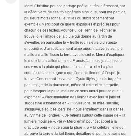
Merci Christine pour ce partage poétique très intéressant, par
la découverte de ces trois poèmes ainsi que, pour ma part, de
plusieurs mots (sonnaille, trilles ou subrepticement par
exemple). Merci pour ce que tu expliques et précises pour
chacun de ces textes. Pour celui de Henri de Régnier je
trouve jolie l’image de la pluie qui donne au jardin de
s’éveiller, en particulier la « treille (qui) s’étire d’un geste
engourdi ». J’ai spécialement aimé aussi « L’averse semble
maille à maille Tisser la terre avec le ciel ». Merci d’expliquer
le mot « bruissaillement » de Francis Jammes, je retiens de
ses vers « la pluie qui pleure du soleil... », et « La pluie
courait sur la montagne » que l’on a facilement à l’esprit je
trouve. Concernant les vers de Gyula Illyès, je suis frappée
par l’image de la danseuse, même si celle-ci m’interpelle
pour évoquer la pluie, mais en ce sens merci pour ce que tu
exprimes : « l’accumulation des verbes avec leur si jolie et
suggestive assonance en « i » (virevolte, se mire, sautille,
s’esquive, s’éclipse, persiste) nous entraînent dans la danse,
au rythme de l’ondée. ». Je retiens surtout cette image de « la
lumière mouillée ». <br /> Merci enfin pour cet appel à la
gratitude pour « notre sœur la pluie », à « la célébrer, elle qui
abreuve la terre et la fait fleurir, désaltère et purifie, et sans qui