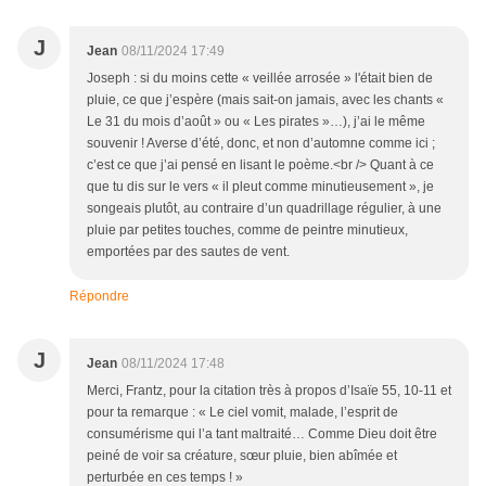
J
Jean
08/11/2024 17:49
Joseph : si du moins cette « veillée arrosée » l'était bien de
pluie, ce que j’espère (mais sait-on jamais, avec les chants «
Le 31 du mois d’août » ou « Les pirates »…), j’ai le même
souvenir ! Averse d’été, donc, et non d’automne comme ici ;
c’est ce que j’ai pensé en lisant le poème.<br /> Quant à ce
que tu dis sur le vers « il pleut comme minutieusement », je
songeais plutôt, au contraire d’un quadrillage régulier, à une
pluie par petites touches, comme de peintre minutieux,
emportées par des sautes de vent.
Répondre
J
Jean
08/11/2024 17:48
Merci, Frantz, pour la citation très à propos d’Isaïe 55, 10-11 et
pour ta remarque : « Le ciel vomit, malade, l’esprit de
consumérisme qui l’a tant maltraité… Comme Dieu doit être
peiné de voir sa créature, sœur pluie, bien abîmée et
perturbée en ces temps ! »