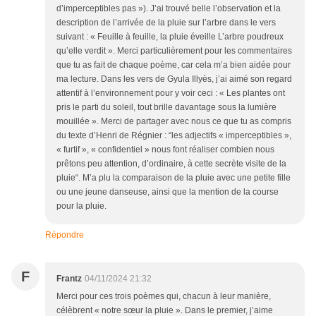
d’imperceptibles pas »). J’ai trouvé belle l’observation et la
description de l’arrivée de la pluie sur l’arbre dans le vers
suivant : « Feuille à feuille, la pluie éveille L’arbre poudreux
qu’elle verdit ». Merci particulièrement pour les commentaires
que tu as fait de chaque poème, car cela m’a bien aidée pour
ma lecture. Dans les vers de Gyula Illyès, j’ai aimé son regard
attentif à l’environnement pour y voir ceci : « Les plantes ont
pris le parti du soleil, tout brille davantage sous la lumière
mouillée ». Merci de partager avec nous ce que tu as compris
du texte d’Henri de Régnier : “les adjectifs « imperceptibles »,
« furtif », « confidentiel » nous font réaliser combien nous
prêtons peu attention, d’ordinaire, à cette secrète visite de la
pluie“. M’a plu la comparaison de la pluie avec une petite fille
ou une jeune danseuse, ainsi que la mention de la course
pour la pluie.
Répondre
F
Frantz
04/11/2024 21:32
Merci pour ces trois poèmes qui, chacun à leur manière,
célèbrent « notre sœur la pluie ». Dans le premier, j’aime