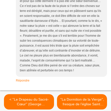
et pour qui cette dernière n’a pas été une sœur bienvenue…
Ce n’est pas de la faute de la pluie si l’ordre des choses sur
terre est déréglé, mais pour ceux qui en pâtissent sans qu’ils
en soient responsable, ce doit être difficile de voir en elle la
sautillante danseuse d’Illyès… Et pourtant, comme tu le dis, «
notre sœur la pluie » est celle « qui abreuve la terre et la fait
fleurir, désaltère et purifie, et sans qui nulle vie n’est possible
». Finalement, je me dis que s’il est terrible pour l’homme de
subir les conséquences climatiques de sa volonté de toute-
puissance, il est aussi très triste que la pluie soit empêchée
d’abreuver, et qu’elle soit contrainte d’inonder et de détruire.
Le ciel ne pleure plus en bienfaisante abondance, il vomit,
malade, l’esprit de consumérisme qui l’a tant maltraité…
Comme Dieu doit être peiné de voir sa créature, sœur pluie,
bien abîmée et perturbée en ces temps !
Répondre
< ''Le Drapeau du Sacré-
''La Dormition de la Vierge'',
Cœur'' (George
fresque de l’église Saint-
Desvallières)
Charbel à Maad >