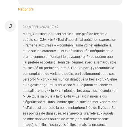
Répondre
J
Jean
08/11/2024 17:47
Merci, Christine, pour cet article : il me plaît de lire de la
poésie sur QJA. <br /> Tout d’abord, j’ai goûté ton expression
« ramené aux vitres » – combien j’aime voir et entendre la
pluie sur les carreaux ! – et ta définition très adéquate de la
bruine comme griffonnant le paysage.<br /> Le poème que
j’ai préféré est celui d’Henri de Régnier, avec la remarquable
musicalité du premier quatrain. D’autre part, j’y reconnais la
contemplation du véritable poète, particulièrement dans ces
vers :<br /> <br /> « Au mur, on dirait que la treille<br /> S’étire
d’un geste engourdi. »<br /> <br /> « Le jardin chuchote et
tressaille »<br /> <br /> « Il pleut, et les yeux clos, j’écoute,<br
/> De toute sa pluie à la fois,<br /> Le jardin mouillé qui
s’égoutte<br /> Dans l’ombre que j’ai faite en moi. »<br /> <br
/> J’ai aussi apprécié la belle métaphore filée de Illyès : « Sur
ses pointes de danseuse, elle virevolte, s’arrête aux aguets,
se mire dans des boules de verre [particulièrement cette
image], sautille, s’esquive, s’éclipse, mais sa présence