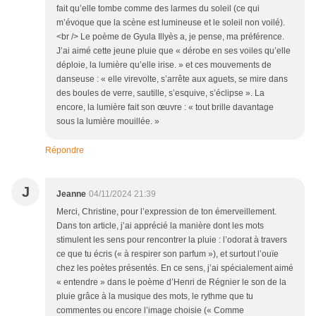
fait qu’elle tombe comme des larmes du soleil (ce qui
m’évoque que la scène est lumineuse et le soleil non voilé).
<br /> Le poème de Gyula Illyès a, je pense, ma préférence.
J’ai aimé cette jeune pluie que « dérobe en ses voiles qu’elle
déploie, la lumière qu’elle irise. » et ces mouvements de
danseuse : « elle virevolte, s’arrête aux aguets, se mire dans
des boules de verre, sautille, s’esquive, s’éclipse ». La
encore, la lumière fait son œuvre : « tout brille davantage
sous la lumière mouillée. »
Répondre
J
Jeanne
04/11/2024 21:39
Merci, Christine, pour l’expression de ton émerveillement.
Dans ton article, j’ai apprécié la manière dont les mots
stimulent les sens pour rencontrer la pluie : l’odorat à travers
ce que tu écris (« à respirer son parfum »), et surtout l’ouïe
chez les poètes présentés. En ce sens, j’ai spécialement aimé
« entendre » dans le poème d’Henri de Régnier le son de la
pluie grâce à la musique des mots, le rythme que tu
commentes ou encore l’image choisie (« Comme