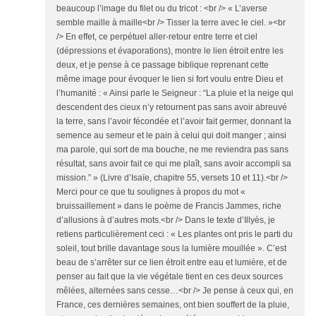
beaucoup l’image du filet ou du tricot : <br /> « L’averse
semble maille à maille<br /> Tisser la terre avec le ciel. »<br
/> En effet, ce perpétuel aller-retour entre terre et ciel
(dépressions et évaporations), montre le lien étroit entre les
deux, et je pense à ce passage biblique reprenant cette
même image pour évoquer le lien si fort voulu entre Dieu et
l’humanité : « Ainsi parle le Seigneur : “La pluie et la neige qui
descendent des cieux n’y retournent pas sans avoir abreuvé
la terre, sans l’avoir fécondée et l’avoir fait germer, donnant la
semence au semeur et le pain à celui qui doit manger ; ainsi
ma parole, qui sort de ma bouche, ne me reviendra pas sans
résultat, sans avoir fait ce qui me plaît, sans avoir accompli sa
mission.” » (Livre d’Isaïe, chapitre 55, versets 10 et 11).<br />
Merci pour ce que tu soulignes à propos du mot «
bruissaillement » dans le poème de Francis Jammes, riche
d’allusions à d’autres mots.<br /> Dans le texte d’Illyès, je
retiens particulièrement ceci : « Les plantes ont pris le parti du
soleil, tout brille davantage sous la lumière mouillée ». C’est
beau de s’arrêter sur ce lien étroit entre eau et lumière, et de
penser au fait que la vie végétale tient en ces deux sources
mêlées, alternées sans cesse…<br /> Je pense à ceux qui, en
France, ces dernières semaines, ont bien souffert de la pluie,