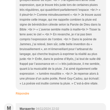
groupés autour du foyer. <br /> J’ai également aimé cette
expression, que je trouve très juste lors de certaines pluies
très régulières, qui quadrillent parfaitement l’espace :<br /> «
il pleut<br /> Comme minutieusement ».<br /> Je trouve aussi
inspirée cette image, qui me rappelle combien la pluie est
signe de bénédiction céleste selon la Parole de Dieu dans la
Bible :<br /> « L’averse semble maille à maille<br /> Tisser la
terre avec le ciel ».<br /> En revanche, je n’ai pas bien
compris l’expression de l’ombre. <br /> Dans le poème de
Jammes, j’ai relevé, bien sûr, cette belle invention du «
bruissaillement », en m’émerveillant pour l’artisanat du
langage, qui cherche toujours à exprimer la réalité au plus
juste.<br /> Enfin, dans le poème d’Illyés, j’ai tout de suite été
frappé par l’assonance en « i » très judicieuse, il me semble,
quant à la musicalité de la pluie. J’ai aimé également cette
expression : « lumière mouillée ». <br /> Je repense alors à
une phrase d’un autre poète, René Guy-Cadou, qui écrivait :
« La poésie est inutile comme la pluie. » C’est-à-dire vitale.
Répondre
M
Marguerite
04/11/2024 22:02