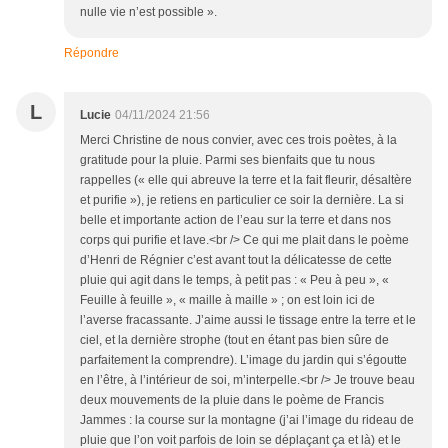
nulle vie n’est possible ».
Répondre
L
Lucie
04/11/2024 21:56
Merci Christine de nous convier, avec ces trois poètes, à la
gratitude pour la pluie. Parmi ses bienfaits que tu nous
rappelles (« elle qui abreuve la terre et la fait fleurir, désaltère
et purifie »), je retiens en particulier ce soir la dernière. La si
belle et importante action de l’eau sur la terre et dans nos
corps qui purifie et lave.<br /> Ce qui me plait dans le poème
d’Henri de Régnier c’est avant tout la délicatesse de cette
pluie qui agit dans le temps, à petit pas : « Peu à peu », «
Feuille à feuille », « maille à maille » ; on est loin ici de
l’averse fracassante. J’aime aussi le tissage entre la terre et le
ciel, et la dernière strophe (tout en étant pas bien sûre de
parfaitement la comprendre). L’image du jardin qui s’égoutte
en l’être, à l’intérieur de soi, m’interpelle.<br /> Je trouve beau
deux mouvements de la pluie dans le poème de Francis
Jammes : la course sur la montagne (j’ai l’image du rideau de
pluie que l’on voit parfois de loin se déplaçant ça et là) et le