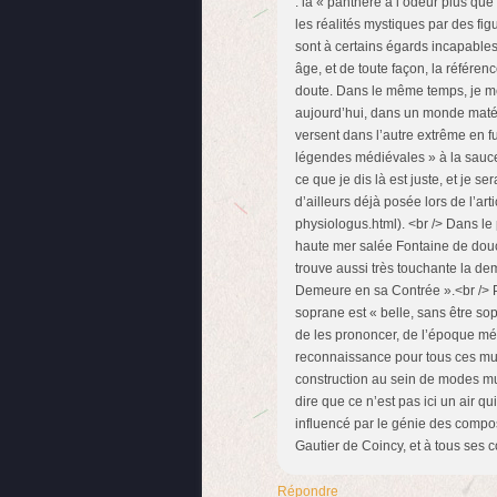
: la « panthère à l’odeur plus que 
les réalités mystiques par des fi
sont à certains égards incapables
âge, et de toute façon, la référenc
doute. Dans le même temps, je m
aujourd’hui, dans un monde matér
versent dans l’autre extrême en 
légendes médiévales » à la sauce 
ce que je dis là est juste, et je s
d’ailleurs déjà posée lors de l’art
physiologus.html). <br /> Dans le
haute mer salée Fontaine de douc
trouve aussi très touchante la de
Demeure en sa Contrée ».<br /> Po
soprane est « belle, sans être sop
de les prononcer, de l’époque mé
reconnaissance pour tous ces mus
construction au sein de modes musi
dire que ce n’est pas ici un air qu
influencé par le génie des composi
Gautier de Coincy, et à tous ses c
Répondre