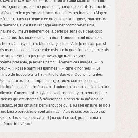
suave » et la « tigresse dans le miroir ». Cette façon de traduire
gures légendaires, comme pour souligner que les réalités terrestres
 d’évoquer le mystère, était sans doute très pertinente au Moyen
e à Dieu, dans la fidélité à ce qu’enseignait l’Église, était hors de
e demande si c’est un langage vraiment compréhensible
ialiste qui meurt tellement de la perte de sens que beaucoup
fuyant dans des mondes imaginaires. L’engouement pour les «
heroic fantasy montre bien cela, je crois. Mais je ne sais pas si
erais reconnaissant d’avoir votre avis sur la question, que je m’étais
icle sur le Physiologus (https://www.qja.fr/2022/12/le-
 poème présenté, je retiens particulièrement ces images : « En
eur », « Rosée parmi les flammes », « cime d’honneur ». Je
mande du trouvère à la fin : « Prie le Sauveur Que ton chanteur
ur ce qui est de l’interprétation, je trouve comme toi que la
histiquée », et c’est intéressant d’entendre les mots, et la manière
diévale. Concernant le style musical, tout en ayant beaucoup de
iciens qui ont cherché à développer le sens de la mélodie, la
caux, et qui ont ainsi permis tout ce qui a eu lieu ensuite, je dois
i me laisse particulièrement admiratif. Mais je suis peut-être trop
teurs des siècles suivants ! Quoi qu’il en soit, grand merci à
onfrères trouvères !