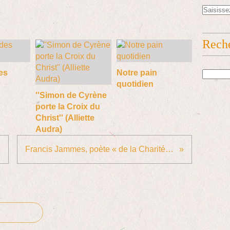
Rech
es
Notre pain
quotidien
''Simon de Cyrène
porte la Croix du
Christ'' (Alliette
Audra)
Francis Jammes, poète « de la Charité envers les bêtes »