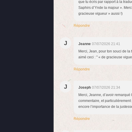
que tu écris par rapport à la trad
Saphirs d’Ynde la majour ». Merci 
gracieuse vigueur » aussi !)
Répondre
J
Jeanne
07/07/2026 21:41
Merci, Jean, pour ton souci de la 
aimé ceci : " « de gracieuse vigue
Répondre
J
Joseph
07/07/2026 21:34
Merci, Jeanne, d’avoir remarqué l
commentaire, et particulièrement p
encore l’importance de la justesse 
Répondre