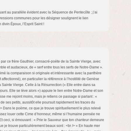
quant au parallèle évident avec la Séquence de Pentecôte ; j’ai
ressions communes pour les désigner soulignent le lien
divin Époux, l’Esprit Saint !
le par ce frère Gauthier, consacré-poète de la Sainte Vierge, avec
humble et audacieux, de « serf entre tous les serfs de Notre-Dame ».
imé la comparaison si originale et intéressante avec la panthère
 affectionné), en particulier la référence à l’hostilité de Genèse
a Sainte Vierge. Celle à la Résurrection (« Elle entre dans sa
 jours. Elle se lève alors ») appuie le lien entre Notre-Dame et son
sse me rejoint moins, mais je retiens ce passage si parlant : «
 de ses petits, aussitôt elle poursuit rapidement les traces du
/> Dans le poème, ce que je trouve spirituellement le plus relevé
t assez louer cette Cime d’honneur, même si l’humaine pensée ne
 Et ceci, si émouvant : « Prie le Sauveur que ton chanteur demeure
ue je trouve particulièrement beaux sont : <br /> « En haute mer