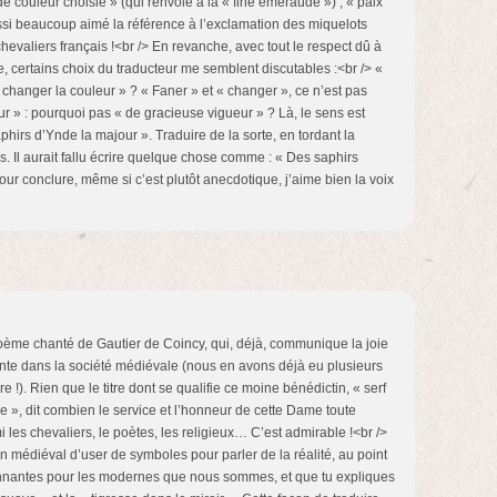
e couleur choisie » (qui renvoie à la « fine émeraude ») ; « paix
ussi beaucoup aimé la référence à l’exclamation des miquelots
hevaliers français !<br /> En revanche, avec tout le respect dû à
ile, certains choix du traducteur me semblent discutables :<br /> «
changer la couleur » ? « Faner » et « changer », ce n’est pas
ur » : pourquoi pas « de gracieuse vigueur » ? Là, le sens est
aphirs d’Ynde la majour ». Traduire de la sorte, en tordant la
. Il aurait fallu écrire quelque chose comme : « Des saphirs
Pour conclure, même si c’est plutôt anecdotique, j’aime bien la voix
oème chanté de Gautier de Coincy, qui, déjà, communique la joie
ante dans la société médiévale (nous en avons déjà eu plusieurs
 !). Rien que le titre dont se qualifie ce moine bénédictin, « serf
e », dit combien le service et l’honneur de cette Dame toute
 les chevaliers, le poètes, les religieux… C’est admirable !<br />
in médiéval d’user de symboles pour parler de la réalité, au point
nantes pour les modernes que nous sommes, et que tu expliques