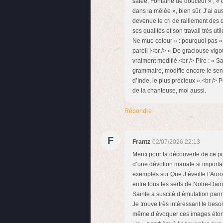
salée, Fontaine de douceur » ; « d
dans la mêlée », bien sûr. J’ai a
devenue le cri de ralliement des c
ses qualités et son travail très ut
Ne mue colour » : pourquoi pas « 
pareil !<br /> « De graciouse vigo
vraiment modifié.<br /> Pire : « S
grammaire, modifie encore le sens
d’Inde, le plus précieux ».<br /> 
de la chanteuse, moi aussi.
Répondre
F
Frantz
02/07/2026 22:13
Merci pour la découverte de ce p
d’une dévotion mariale si import
exemples sur Que J’éveille l’Aurore
entre tous les serfs de Notre-Dam
Sainte a suscité d’émulation parmi
Je trouve très intéressant le beso
même d’évoquer ces images éton