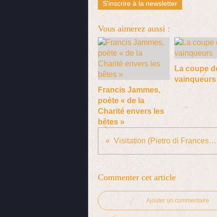
S'inscrire à la newsletter
Vous aimerez aussi :
La coupe d
vainqueurs
Francis Jammes,
poète « de la
Charité envers les
bêtes »
Visitation (Pietro di Francesco degli Orioli)
Commenter cet article
Ajouter un commentaire