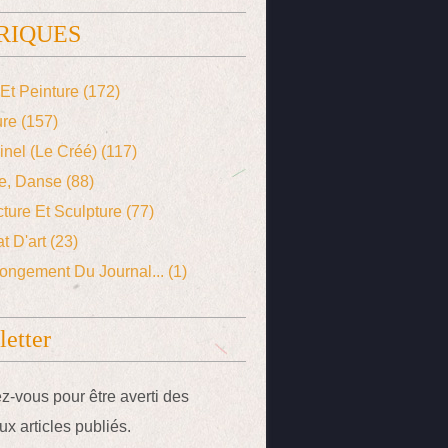
RIQUES
Et Peinture
(172)
ure
(157)
ginel (le Créé)
(117)
e, Danse
(88)
cture Et Sculpture
(77)
t D'art
(23)
ongement Du Journal...
(1)
etter
-vous pour être averti des
x articles publiés.