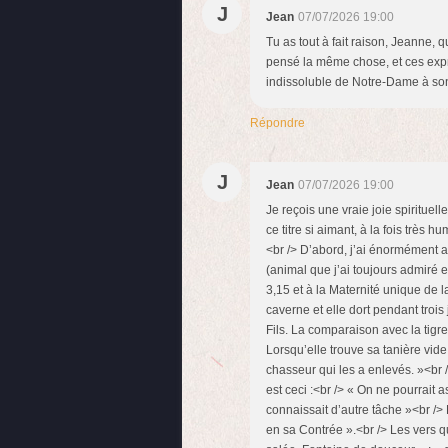
J
Jean
07/07/2026 19:00
Tu as tout à fait raison, Jeanne, 
pensé la même chose, et ces exp
indissoluble de Notre-Dame à son 
Répondre
J
Jean
07/07/2026 19:00
Je reçois une vraie joie spirituel
ce titre si aimant, à la fois très 
<br /> D’abord, j’ai énormément a
(animal que j’ai toujours admiré et
3,15 et à la Maternité unique de l
caverne et elle dort pendant trois
Fils. La comparaison avec la tigre
Lorsqu’elle trouve sa tanière vide
chasseur qui les a enlevés. »<br 
est ceci :<br /> « On ne pourrai
connaissait d’autre tâche »<br />
en sa Contrée ».<br /> Les vers q