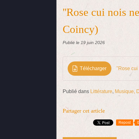
''Rose cui nois ne
Coincy)
Publié le
19 juin 2026
Télécharger
''Rose cui
Publié dans
Littérature
,
Musique, 
Partager cet article
Repost