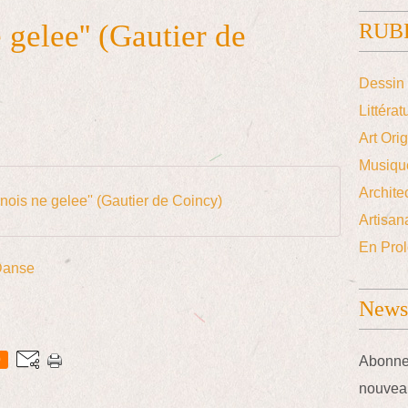
 gelee'' (Gautier de
RUB
Dessin 
Littérat
Art Ori
Musiqu
Archite
 nois ne gelee'' (Gautier de Coincy)
Artisana
En Prol
Danse
Newsl
0
Abonnez
nouveau