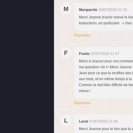
M
Marguerite
20/07/2026 21:34
Merci Jeanne d'avoir relevé le li
traductions, en particulier : « Des
Répondre
F
Frantz
07/07/2026 21:47
Merci à chacun pour vos commenta
ma question.<br /> Merci Jeanne 
Jean pour ce que tu rectifies des t
aux mots, et en même temps à la m
Comme ce doit être difficile de bi
mieux !
Répondre
L
Lucie
07/07/2026 21:45
Merci Jeanne pour le lien que tu a