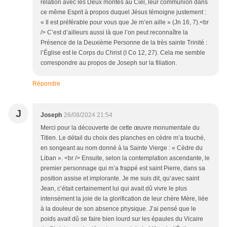
relation avec les Deux montés au Ciel, leur communion dans
ce même Esprit à propos duquel Jésus témoigne justement :
« Il est préférable pour vous que Je m’en aille » (Jn 16, 7).<br
/> C’est d’ailleurs aussi là que l’on peut reconnaître la
Présence de la Deuxième Personne de la très sainte Trinité :
l’Église est le Corps du Christ (I Co 12, 27). Cela me semble
correspondre au propos de Joseph sur la filiation.
Répondre
J
Joseph
26/08/2024 21:54
Merci pour la découverte de cette œuvre monumentale du
Titien. Le détail du choix des planches en cèdre m’a touché,
en songeant au nom donné à la Sainte Vierge : « Cèdre du
Liban ». <br /> Ensuite, selon la contemplation ascendante, le
premier personnage qui m’a frappé est saint Pierre, dans sa
position assise et implorante. Je me suis dit, qu’avec saint
Jean, c’était certainement lui qui avait dû vivre le plus
intensément la joie de la glorification de leur chère Mère, liée
à la douleur de son absence physique. J’ai pensé que le
poids avait dû se faire bien lourd sur les épaules du Vicaire