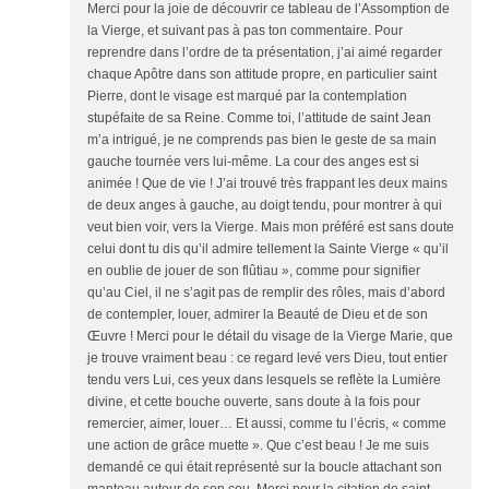
Merci pour la joie de découvrir ce tableau de l’Assomption de
la Vierge, et suivant pas à pas ton commentaire. Pour
reprendre dans l’ordre de ta présentation, j’ai aimé regarder
chaque Apôtre dans son attitude propre, en particulier saint
Pierre, dont le visage est marqué par la contemplation
stupéfaite de sa Reine. Comme toi, l’attitude de saint Jean
m’a intrigué, je ne comprends pas bien le geste de sa main
gauche tournée vers lui-même. La cour des anges est si
animée ! Que de vie ! J’ai trouvé très frappant les deux mains
de deux anges à gauche, au doigt tendu, pour montrer à qui
veut bien voir, vers la Vierge. Mais mon préféré est sans doute
celui dont tu dis qu’il admire tellement la Sainte Vierge « qu’il
en oublie de jouer de son flûtiau », comme pour signifier
qu’au Ciel, il ne s’agit pas de remplir des rôles, mais d’abord
de contempler, louer, admirer la Beauté de Dieu et de son
Œuvre ! Merci pour le détail du visage de la Vierge Marie, que
je trouve vraiment beau : ce regard levé vers Dieu, tout entier
tendu vers Lui, ces yeux dans lesquels se reflète la Lumière
divine, et cette bouche ouverte, sans doute à la fois pour
remercier, aimer, louer… Et aussi, comme tu l’écris, « comme
une action de grâce muette ». Que c’est beau ! Je me suis
demandé ce qui était représenté sur la boucle attachant son