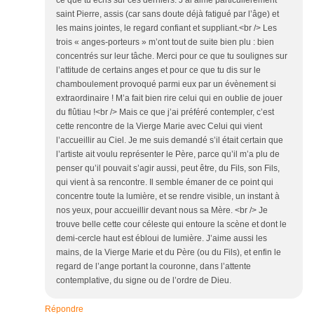
ce que tu écris sur ces derniers. J’ai aimé particulièrement
saint Pierre, assis (car sans doute déjà fatigué par l’âge) et
les mains jointes, le regard confiant et suppliant.<br /> Les
trois « anges-porteurs » m’ont tout de suite bien plu : bien
concentrés sur leur tâche. Merci pour ce que tu soulignes sur
l’attitude de certains anges et pour ce que tu dis sur le
chamboulement provoqué parmi eux par un évènement si
extraordinaire ! M’a fait bien rire celui qui en oublie de jouer
du flûtiau !<br /> Mais ce que j’ai préféré contempler, c’est
cette rencontre de la Vierge Marie avec Celui qui vient
l’accueillir au Ciel. Je me suis demandé s’il était certain que
l’artiste ait voulu représenter le Père, parce qu’il m’a plu de
penser qu’il pouvait s’agir aussi, peut être, du Fils, son Fils,
qui vient à sa rencontre. Il semble émaner de ce point qui
concentre toute la lumière, et se rendre visible, un instant à
nos yeux, pour accueillir devant nous sa Mère. <br /> Je
trouve belle cette cour céleste qui entoure la scène et dont le
demi-cercle haut est ébloui de lumière. J’aime aussi les
mains, de la Vierge Marie et du Père (ou du Fils), et enfin le
regard de l’ange portant la couronne, dans l’attente
contemplative, du signe ou de l’ordre de Dieu.
Répondre