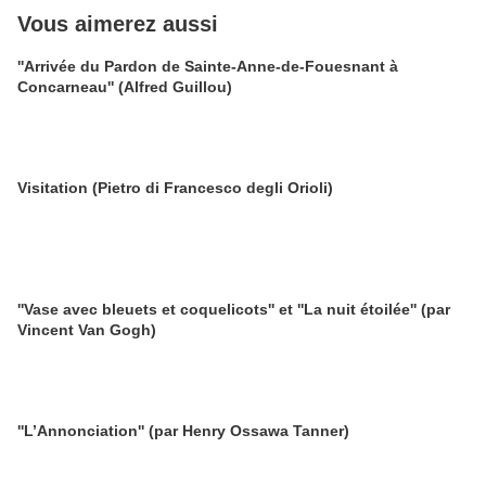
Vous aimerez aussi
''Arrivée du Pardon de Sainte-Anne-de-Fouesnant à
Concarneau'' (Alfred Guillou)
Visitation (Pietro di Francesco degli Orioli)
''Vase avec bleuets et coquelicots'' et ''La nuit étoilée'' (par
Vincent Van Gogh)
''L’Annonciation'' (par Henry Ossawa Tanner)