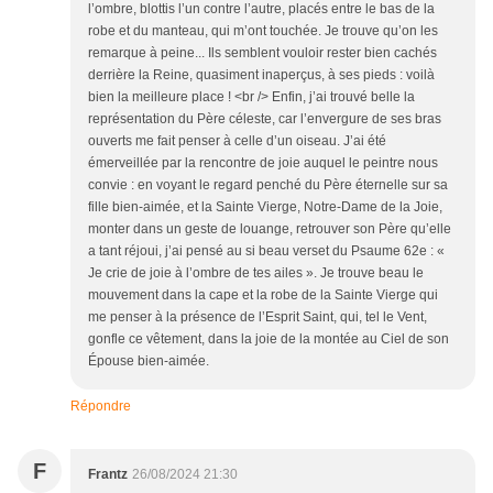
l’ombre, blottis l’un contre l’autre, placés entre le bas de la
robe et du manteau, qui m’ont touchée. Je trouve qu’on les
remarque à peine... Ils semblent vouloir rester bien cachés
derrière la Reine, quasiment inaperçus, à ses pieds : voilà
bien la meilleure place ! <br /> Enfin, j’ai trouvé belle la
représentation du Père céleste, car l’envergure de ses bras
ouverts me fait penser à celle d’un oiseau. J’ai été
émerveillée par la rencontre de joie auquel le peintre nous
convie : en voyant le regard penché du Père éternelle sur sa
fille bien-aimée, et la Sainte Vierge, Notre-Dame de la Joie,
monter dans un geste de louange, retrouver son Père qu’elle
a tant réjoui, j’ai pensé au si beau verset du Psaume 62e : «
Je crie de joie à l’ombre de tes ailes ». Je trouve beau le
mouvement dans la cape et la robe de la Sainte Vierge qui
me penser à la présence de l’Esprit Saint, qui, tel le Vent,
gonfle ce vêtement, dans la joie de la montée au Ciel de son
Épouse bien-aimée.
Répondre
F
Frantz
26/08/2024 21:30