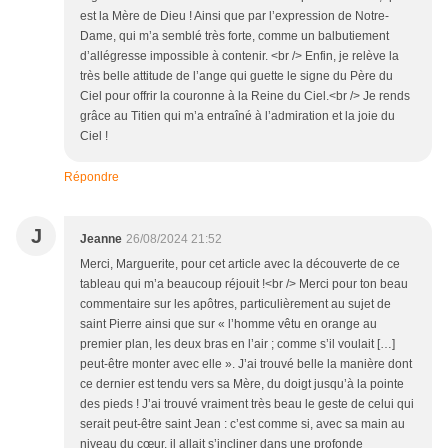
est la Mère de Dieu ! Ainsi que par l’expression de Notre-
Dame, qui m’a semblé très forte, comme un balbutiement
d’allégresse impossible à contenir. <br /> Enfin, je relève la
très belle attitude de l’ange qui guette le signe du Père du
Ciel pour offrir la couronne à la Reine du Ciel.<br /> Je rends
grâce au Titien qui m’a entraîné à l’admiration et la joie du
Ciel !
Répondre
J
Jeanne
26/08/2024 21:52
Merci, Marguerite, pour cet article avec la découverte de ce
tableau qui m’a beaucoup réjouit !<br /> Merci pour ton beau
commentaire sur les apôtres, particulièrement au sujet de
saint Pierre ainsi que sur « l’homme vêtu en orange au
premier plan, les deux bras en l’air ; comme s’il voulait […]
peut-être monter avec elle ». J’ai trouvé belle la manière dont
ce dernier est tendu vers sa Mère, du doigt jusqu’à la pointe
des pieds ! J’ai trouvé vraiment très beau le geste de celui qui
serait peut-être saint Jean : c’est comme si, avec sa main au
niveau du cœur, il allait s’incliner dans une profonde