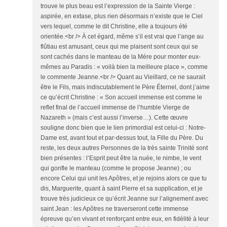
trouve le plus beau est l’expression de la Sainte Vierge :
aspirée, en extase, plus rien désormais n’existe que le Ciel
vers lequel, comme le dit Christine, elle a toujours été
orientée.<br /> À cet égard, même s’il est vrai que l’ange au
flûtiau est amusant, ceux qui me plaisent sont ceux qui se
sont cachés dans le manteau de la Mère pour monter eux-
mêmes au Paradis : « voilà bien la meilleure place », comme
le commente Jeanne.<br /> Quant au Vieillard, ce ne saurait
être le Fils, mais indiscutablement le Père Éternel, dont j’aime
ce qu’écrit Christine : « Son accueil immense est comme le
reflet final de l’accueil immense de l’humble Vierge de
Nazareth » (mais c’est aussi l’inverse…). Cette œuvre
souligne donc bien que le lien primordial est celui-ci : Notre-
Dame est, avant tout et par-dessus tout, la Fille du Père. Du
reste, les deux autres Personnes de la très sainte Trinité sont
bien présentes : l’Esprit peut être la nuée, le nimbe, le vent
qui gonfle le manteau (comme le propose Jeanne) ; ou
encore Celui qui unit les Apôtres, et je rejoins alors ce que tu
dis, Marguerite, quant à saint Pierre et sa supplication, et je
trouve très judicieux ce qu’écrit Jeanne sur l’alignement avec
saint Jean : les Apôtres ne traverseront cette immense
épreuve qu’en vivant et renforçant entre eux, en fidélité à leur