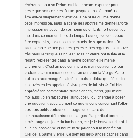
révérence pour sa Reine, ou bien encore, exprimer par un
geste que son cœur est à Elle, jusque dans l’éternité. Peut-
être est-ce simplement l’effet de la peinture qui me donne
cette impression, mais la scène des apôtres me donne la forte
impression qu’aucun de ces hommes-enfants ne trouvent de
mot dans ce moment hors du temps. Leurs gestes ont beau
être expressifs, ils sont comme muets de stupéfaction. L’à-
Dieu semble se dire par des gestes et des regards... Je trouve
très beau le fait que saint Jean et saint Pierre ont la tête et le
regard représentés dans la même position et le même
alignement. C’est un peu comme une manifestation de leur
profonde communion et de leur amour pour la Vierge Marie
qui les a accompagnés, aimés depuis le début que Jésus les
a sauvés en les appelant à vivre près de lui. <br /> J’ai bien
apprécié ton commentaire sur les anges, merci, (qui m’ont,
moi aussi, bien fait sourire, surtout celui qui cherche à poser
une question), spécialement ce que tu écris concernant l’effort
des trois petits porteurs du nuage, ou encore de
l’enthousiasme débordant des anges. J’ai particulièrement
aimé l’ange qui joue du tambourin, car je le trouve touchant. Il
a l’air si passionné et heureux de jouer pour la montée au
Ciel de la Sainte Vierge. Ce sont les deux anges cachés dans