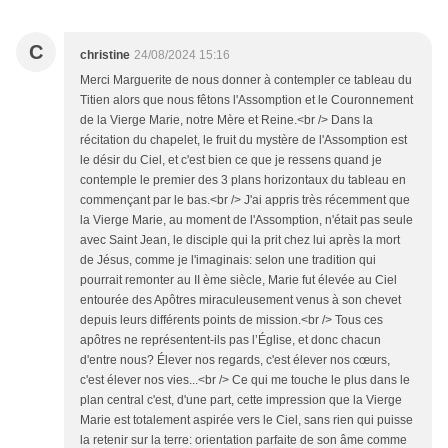
C
christine
24/08/2024 15:16
Merci Marguerite de nous donner à contempler ce tableau du
Titien alors que nous fêtons l'Assomption et le Couronnement
de la Vierge Marie, notre Mère et Reine.<br /> Dans la
récitation du chapelet, le fruit du mystère de l'Assomption est
le désir du Ciel, et c'est bien ce que je ressens quand je
contemple le premier des 3 plans horizontaux du tableau en
commençant par le bas.<br /> J'ai appris très récemment que
la Vierge Marie, au moment de l'Assomption, n'était pas seule
avec Saint Jean, le disciple qui la prit chez lui après la mort
de Jésus, comme je l'imaginais: selon une tradition qui
pourrait remonter au II ème siècle, Marie fut élevée au Ciel
entourée des Apôtres miraculeusement venus à son chevet
depuis leurs différents points de mission.<br /> Tous ces
apôtres ne représentent-ils pas l’Église, et donc chacun
d'entre nous? Élever nos regards, c'est élever nos cœurs,
c'est élever nos vies...<br /> Ce qui me touche le plus dans le
plan central c'est, d'une part, cette impression que la Vierge
Marie est totalement aspirée vers le Ciel, sans rien qui puisse
la retenir sur la terre: orientation parfaite de son âme comme