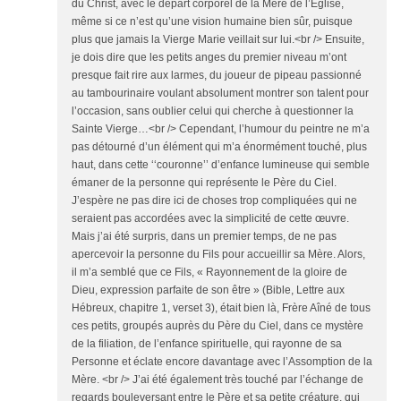
du Christ, avec le départ corporel de la Mère de l’Église,
même si ce n’est qu’une vision humaine bien sûr, puisque
plus que jamais la Vierge Marie veillait sur lui.<br /> Ensuite,
je dois dire que les petits anges du premier niveau m’ont
presque fait rire aux larmes, du joueur de pipeau passionné
au tambourinaire voulant absolument montrer son talent pour
l’occasion, sans oublier celui qui cherche à questionner la
Sainte Vierge…<br /> Cependant, l’humour du peintre ne m’a
pas détourné d’un élément qui m’a énormément touché, plus
haut, dans cette ‘‘couronne’’ d’enfance lumineuse qui semble
émaner de la personne qui représente le Père du Ciel.
J’espère ne pas dire ici de choses trop compliquées qui ne
seraient pas accordées avec la simplicité de cette œuvre.
Mais j’ai été surpris, dans un premier temps, de ne pas
apercevoir la personne du Fils pour accueillir sa Mère. Alors,
il m’a semblé que ce Fils, « Rayonnement de la gloire de
Dieu, expression parfaite de son être » (Bible, Lettre aux
Hébreux, chapitre 1, verset 3), était bien là, Frère Aîné de tous
ces petits, groupés auprès du Père du Ciel, dans ce mystère
de la filiation, de l’enfance spirituelle, qui rayonne de sa
Personne et éclate encore davantage avec l’Assomption de la
Mère. <br /> J’ai été également très touché par l’échange de
regards bouleversant entre le Père et sa petite créature, qui