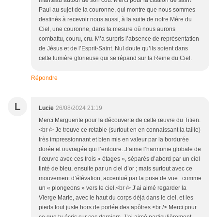
manteau autour de son cou. Merci pour la citation de saint
Paul au sujet de la couronne, qui montre que nous sommes
destinés à recevoir nous aussi, à la suite de notre Mère du
Ciel, une couronne, dans la mesure où nous aurons
combattu, couru, cru. M’a surpris l’absence de représentation
de Jésus et de l’Esprit-Saint. Nul doute qu’ils soient dans
cette lumière glorieuse qui se répand sur la Reine du Ciel.
Répondre
L
Lucie
26/08/2024 21:19
Merci Marguerite pour la découverte de cette œuvre du Titien.
<br /> Je trouve ce retable (surtout en en connaissant la taille)
très impressionnant et bien mis en valeur par la bordurée
dorée et ouvragée qui l’entoure. J’aime l’harmonie globale de
l’œuvre avec ces trois « étages », séparés d’abord par un ciel
tinté de bleu, ensuite par un ciel d’or ; mais surtout avec ce
mouvement d’élévation, accentué par la prise de vue : comme
un « plongeons » vers le ciel.<br /> J’ai aimé regarder la
Vierge Marie, avec le haut du corps déjà dans le ciel, et les
pieds tout juste hors de portée des apôtres.<br /> Merci pour