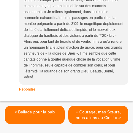
seule fois chaque phrase, en de longs traits étirés, aériens,
comme un aigle planant immobile sur des courants
ascendants. » Je retiens également, dans toute cette
harmonie extraordinaire, trois passages en particulier : la
montée poignante à partir de 3’09, le magnifique déploiement
de l’alléluia, tellement délicat et limpide, et le merveilleux
dialogue du hautbois et des violons à partir de 7’20.<br />
Alors oui, pour tant de beauté et de vérité, il n’y a qu’à rendre
un hommage filial et plein d’action de grâce, pour ces grands
serviteurs de « la gloire de Dieu ». Il me semble que cette
cantate donne à goûter quelque chose de la vocation ultime
de l’homme, seule capable de combler son cœur, et pour
l’éternité : la louange de son grand Dieu, Beauté, Bonté,
Vérité.
Répondre
< Ballade pour la paix
« Courage, mes Sœurs,
nous allons au Ciel ! » >