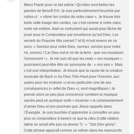
Merci Frantz pour ce bel article ! Qu’elles sont belles les
paroles de Benoît XVI. Je suis particulièrement touchée par
celles-ci : « vibrer les cordes de notre cœur ». Je trouve très
belle cette image des cordes, car c’est comme si notre cœur,
notre vie entière, était un instrument qui aurait pour tâche de
jouer pour le Compositeur par excellence qu’est Dieu. Les
versets du Psaume 46e (verset 7 et 8) m’est revenu en ce
sens: « Sonnez pour notre Dieu, sonnez, sonnez pour notre
roi, sonnez ! Car Dieu est le roi de la terre : que vos musiques
l'annoncent ! ». Je me suis dit que les mots « vos musiques »
pourraient peut-être être un synonyme de : « vos vies ». Mais
c’est une interprétation. Je trouve que la cause de la création
musicale de Bach (« Au Dieu Très-Haut pour l’honorer, aux
autres pour les instruire ») et en particulier une de ses
conséquences (« reflet de Dieu »), sont magnifiques ! Je
prends alors un peu plus conscience combien la musique
sacrée peut en quelque sorte « incarner » le commandement
d’aimer Dieu et son prochain que Jésus rappelle dans
l’Évangile. Je suis touchée d’apprendre à connaître un peu
plus ce compositeur à travers ce que tu cites (Cette citation
latine ne serait-elle pas sa devise ?) : « ‘‘Soli Deo gloria’’.
Cette phrase apparaît comme un refrain dans les manuscrits