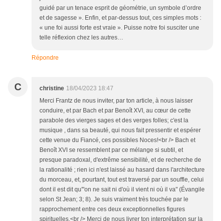
guidé par un tenace esprit de géométrie, un symbole d’ordre
et de sagesse ». Enfin, et par-dessus tout, ces simples mots :
« une foi aussi forte est vraie ». Puisse notre foi susciter une
telle réflexion chez les autres…
Répondre
C
christine
18/04/2023 18:47
Merci Frantz de nous inviter, par ton article, à nous laisser
conduire, et par Bach et par Benoît XVI, au cœur de cette
parabole des vierges sages et des verges folles; c'est la
musique , dans sa beauté, qui nous fait pressentir et espérer
cette venue du Fiancé, ces possibles Noces!<br /> Bach et
Benoît XVI se ressemblent par ce mélange si subtil, et
presque paradoxal, d'extrême sensibilité, et de recherche de
la rationalité ; rien ici n'est laissé au hasard dans l'architecture
du morceau, et, pourtant, tout est traversé par un souffle, celui
dont il est dit qu'"on ne sait ni d'où il vient ni où il va" (Évangile
selon St Jean; 3; 8). Je suis vraiment très touchée par le
rapprochement entre ces deux exceptionnelles figures
spirituelles.<br /> Merci de nous livrer ton interprétation sur la