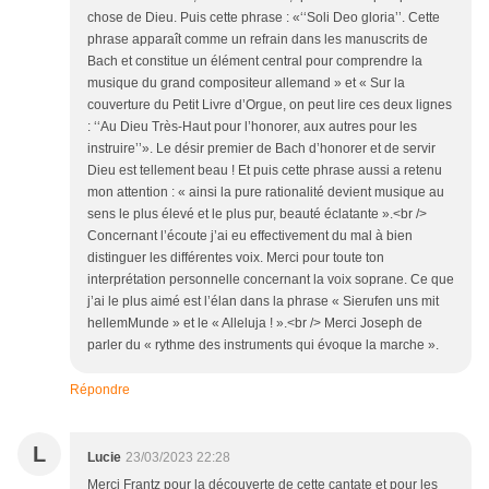
chose de Dieu. Puis cette phrase : «‘‘Soli Deo gloria’’. Cette
phrase apparaît comme un refrain dans les manuscrits de
Bach et constitue un élément central pour comprendre la
musique du grand compositeur allemand » et « Sur la
couverture du Petit Livre d’Orgue, on peut lire ces deux lignes
: ‘‘Au Dieu Très-Haut pour l’honorer, aux autres pour les
instruire’’». Le désir premier de Bach d’honorer et de servir
Dieu est tellement beau ! Et puis cette phrase aussi a retenu
mon attention : « ainsi la pure rationalité devient musique au
sens le plus élevé et le plus pur, beauté éclatante ».<br />
Concernant l’écoute j’ai eu effectivement du mal à bien
distinguer les différentes voix. Merci pour toute ton
interprétation personnelle concernant la voix soprane. Ce que
j’ai le plus aimé est l’élan dans la phrase « Sierufen uns mit
hellemMunde » et le « Alleluja ! ».<br /> Merci Joseph de
parler du « rythme des instruments qui évoque la marche ».
Répondre
L
Lucie
23/03/2023 22:28
Merci Frantz pour la découverte de cette cantate et pour les