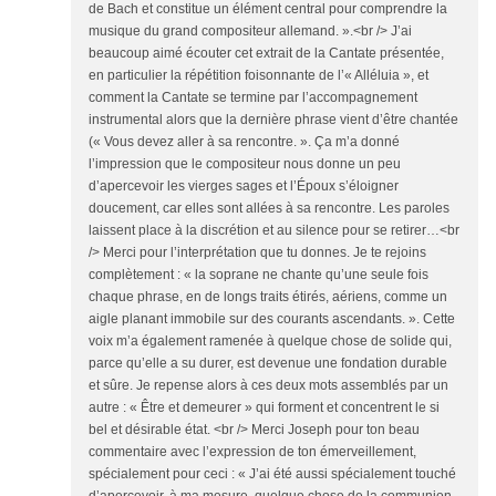
de Bach et constitue un élément central pour comprendre la
musique du grand compositeur allemand. ».<br /> J’ai
beaucoup aimé écouter cet extrait de la Cantate présentée,
en particulier la répétition foisonnante de l’« Alléluia », et
comment la Cantate se termine par l’accompagnement
instrumental alors que la dernière phrase vient d’être chantée
(« Vous devez aller à sa rencontre. ». Ça m’a donné
l’impression que le compositeur nous donne un peu
d’apercevoir les vierges sages et l’Époux s’éloigner
doucement, car elles sont allées à sa rencontre. Les paroles
laissent place à la discrétion et au silence pour se retirer…<br
/> Merci pour l’interprétation que tu donnes. Je te rejoins
complètement : « la soprane ne chante qu’une seule fois
chaque phrase, en de longs traits étirés, aériens, comme un
aigle planant immobile sur des courants ascendants. ». Cette
voix m’a également ramenée à quelque chose de solide qui,
parce qu’elle a su durer, est devenue une fondation durable
et sûre. Je repense alors à ces deux mots assemblés par un
autre : « Être et demeurer » qui forment et concentrent le si
bel et désirable état. <br /> Merci Joseph pour ton beau
commentaire avec l’expression de ton émerveillement,
spécialement pour ceci : « J’ai été aussi spécialement touché