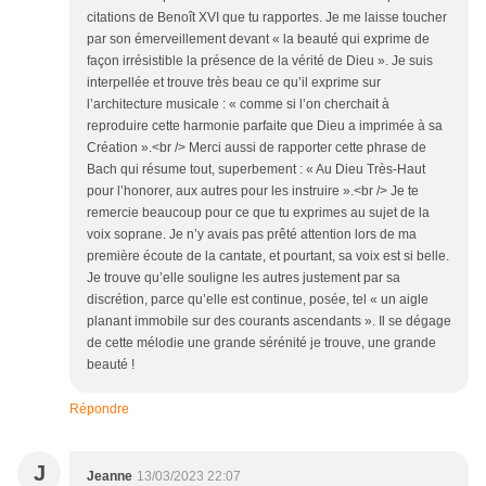
citations de Benoît XVI que tu rapportes. Je me laisse toucher
par son émerveillement devant « la beauté qui exprime de
façon irrésistible la présence de la vérité de Dieu ». Je suis
interpellée et trouve très beau ce qu’il exprime sur
l’architecture musicale : « comme si l’on cherchait à
reproduire cette harmonie parfaite que Dieu a imprimée à sa
Création ».<br /> Merci aussi de rapporter cette phrase de
Bach qui résume tout, superbement : « Au Dieu Très-Haut
pour l’honorer, aux autres pour les instruire ».<br /> Je te
remercie beaucoup pour ce que tu exprimes au sujet de la
voix soprane. Je n’y avais pas prêté attention lors de ma
première écoute de la cantate, et pourtant, sa voix est si belle.
Je trouve qu’elle souligne les autres justement par sa
discrétion, parce qu’elle est continue, posée, tel « un aigle
planant immobile sur des courants ascendants ». Il se dégage
de cette mélodie une grande sérénité je trouve, une grande
beauté !
Répondre
J
Jeanne
13/03/2023 22:07