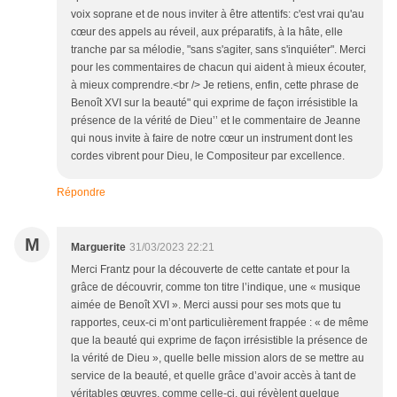
voix soprane et de nous inviter à être attentifs: c'est vrai qu'au
cœur des appels au réveil, aux préparatifs, à la hâte, elle
tranche par sa mélodie, "sans s'agiter, sans s'inquiéter". Merci
pour les commentaires de chacun qui aident à mieux écouter,
à mieux comprendre.<br /> Je retiens, enfin, cette phrase de
Benoît XVI sur la beauté" qui exprime de façon irrésistible la
présence de la vérité de Dieu’’ et le commentaire de Jeanne
qui nous invite à faire de notre cœur un instrument dont les
cordes vibrent pour Dieu, le Compositeur par excellence.
Répondre
M
Marguerite
31/03/2023 22:21
Merci Frantz pour la découverte de cette cantate et pour la
grâce de découvrir, comme ton titre l’indique, une « musique
aimée de Benoît XVI ». Merci aussi pour ses mots que tu
rapportes, ceux-ci m’ont particulièrement frappée : « de même
que la beauté qui exprime de façon irrésistible la présence de
la vérité de Dieu », quelle belle mission alors de se mettre au
service de la beauté, et quelle grâce d’avoir accès à tant de
véritables œuvres, comme celle-ci, qui révèlent quelque