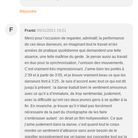
Répondre
F
Frantz
09/11/2021 19:21
Merci pour l’occasion de regarder, admiratif, la performance
de ces deux danseurs, en imaginant tout le travail et les
années de pratique quotidienne que demandent une telle
aisance, une telle maîtrise du geste. Je pense aussi au travail
en duo pour la synchronisation, l’unisson des mouvements.
C’est vraiment très impressionnant. J’aime bien les portés à
2’39 et à partir de 3’05, et je trouve vraiment beau ce que les
danseurs font à 3’25. Je suis d’accord avec tout ce qui est dit
jusqu’à présent : la danse traduit bien le sentiment amoureux
avec ce qu’il a d’immature, de trop sentimental, justement,
avec la difficulté qu’ont ces deux jeunes gens à se quitter à la
fin. En revanche, je trouve qu’il n’était pas forcément
nécessaire de la part du chorégraphe de les faire
s’embrasser autant : on dirait un film hollywoodien. Ce que
j’aime justement dans la danse, c’est quand tout le corps
montre un sentiment d’attirance sans avoir besoin de le
signifier grossièrement par un baiser qui concentre tout sur la