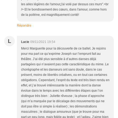
les ailes légères de l'amour,j'ai volé par dessus ces murs".<br
/> Et le bondissement des cœurs, dans l'amour, comme hors
de la poitrine, est magnifiquement conté!
Répondre
L
Lucie
09/11/2021 19:54
Merci Marguerite pour la découverte de ce ballet. Je rejoins
pour ma part ce qu’exprime Joseph sur l’emprunt fait au
théâtre. J’ai été plus sensible à d’autres danses déjà
partagées qui n’avaient pas cette caractéristique du mime. Le
chorégraphe et les danseurs ont sans doute, dans le cas
présent, moins de libertés créatives, ou en tout cas certaines
obligations. Cependant, l’esprit du texte est très bien rendu en
effet, et j’ai trouvé intéressante la manière dont la danse
évolue dans le temps avec les différentes étapes que l’on
distingue très bien : Juliette rêveuse ; la phase d’approche
(qui m’a marquée par le décalage des mouvements qui ne
doit pas être si simple à réaliser) ; les démonstrations
masculines ; le dialogue amoureux (que je trouve pour ma
part un peu long, mais fidèle au texte) ; et l’adieu. J’aime bien