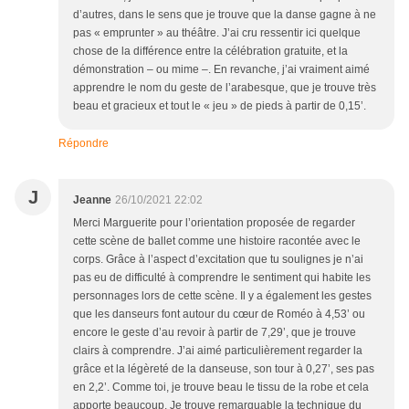
d’autres, dans le sens que je trouve que la danse gagne à ne
pas « emprunter » au théâtre. J’ai cru ressentir ici quelque
chose de la différence entre la célébration gratuite, et la
démonstration – ou mime –. En revanche, j’ai vraiment aimé
apprendre le nom du geste de l’arabesque, que je trouve très
beau et gracieux et tout le « jeu » de pieds à partir de 0,15’.
Répondre
J
Jeanne
26/10/2021 22:02
Merci Marguerite pour l’orientation proposée de regarder
cette scène de ballet comme une histoire racontée avec le
corps. Grâce à l’aspect d’excitation que tu soulignes je n’ai
pas eu de difficulté à comprendre le sentiment qui habite les
personnages lors de cette scène. Il y a également les gestes
que les danseurs font autour du cœur de Roméo à 4,53’ ou
encore le geste d’au revoir à partir de 7,29’, que je trouve
clairs à comprendre. J’ai aimé particulièrement regarder la
grâce et la légèreté de la danseuse, son tour à 0,27’, ses pas
en 2,2’. Comme toi, je trouve beau le tissu de la robe et cela
apporte beaucoup. Je trouve remarquable la technique du