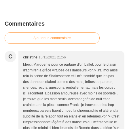
Commentaires
Ajouter un commentaire
C
christine
15/11/2021 21:56
Merci, Marguerite pour ce partage d'un ballet, pour le plaisir
d'admirer la grâce virtuose des danseurs.<br /> J'ai moi aussi
relu la scène de Shakespeare et il m'a semblé que les pas
des danseurs étaient comme des mots, bribes de paroles,
silences, reculs, questions, emballements.; mais les corps ,
ici, racontent la passion amoureuse avec moins de sobriété ,
je trouve,que les mots seuls, accompagnés de nuit et de
crainte dans la pièce; comme Frantz, je trouve que les trop
nombreux baisers figent un peu la chorégraphie et altèrent la
subtilité de la relation tout en élans et en retenues.<br /> C'est
l'impressionnante légèreté des danseurs qui m'émerveille le
plus; elle rejoint si bien les mots de Roméo dans la pièce:"sur