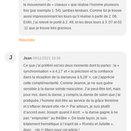
le mouvement de « ciseaux » que réalise l’homme plusieurs
fois (par exemple 1 :54), jambes tendues. Comme toi je trouve
aussi impressionnant les tours qu’il réalise à partir de 2 :06.
Enfin, j’ai relevé le porté à 2 :49, et les deux tours à 3 :07 et 03
:11 que je trouve très gracieux.
Répondre
J
Jean
09/11/2021 19:38
Ce que j’ai préféré est les deux moments dont tu parles : la «
synchronisation » à 4,17’ et « la précision et la confiance
dans la réception de la danseuse à 6,28’ », car j’apprécie
cette complémentarité. Comme Jeanne, je ne suis guère
sensible à la danse soliste masculine. J’ai peut-être tort, mais
pour moi, dans la danse, y compris la danse de salon que j’ai
pratiquée, l’homme doit être au service de la grâce féminine
et s’effacer devant elle.<br /> Par ailleurs, je suis plutôt
d’accord avec Joseph quand il écrit : « la danse gagne à ne
pas ‘‘emprunter’’ au théâtre ». De toute façon, je suis
totalement hermétique à l’esprit de « Roméo et Juliette »,
donc…<br /> Merci pour cet article !