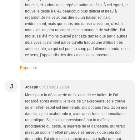
bouche, et surtout de le répéter autant de fois. À cet égard, je
trouve le geste à 6’42 beaucoup plus délicat et beau à
regarder. Je ne veux pas dire qu’un baiser soit laid,
évidemment, mais que dans une danse classique, c’est, à
mon avis, un peu raccourci et cela manque de subtilité. J’ai
moi aussi été moins touché par cette danse que par d’autres
déjà vues, justement parce qu’elle traduit une attitude très
adolescente, ce qui est pour le coup parfaitement rendu, et en
ce sens, j’applaudis des deux mains les danseurs !
Répondre
J
Joseph
03/11/2021 22:20
Merci pour la découverte de l’extrait de ce ballet. Je l’ai
regardé après avoir lu le texte de Shakespeare, et je trouve
qu’en effet l’esprit est bien rendu, plutôt dans l’excitation que
dans la « joie exubérante », avec aussi toute la thématique
romantique. Si je suis impressionné par la maîtrise
prodigieuse du geste, la légèreté de la danseuse, qui ferait
presque oublier l’effort physique et nerveux que cela doit
demander, j’ai été moins « touché » par ce ballet que par