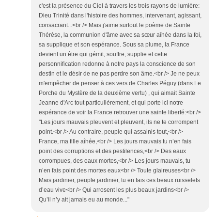
c'est la présence du Ciel à travers les trois rayons de lumière:
Dieu Trinité dans l'histoire des hommes, intervenant, agissant,
consacrant...<br /> Mais j'aime surtout le poème de Sainte
Thérèse, la communion d'âme avec sa sœur aînée dans la foi,
sa supplique et son espérance. Sous sa plume, la France
devient un être qui gémit, souffre, supplie et cette
personnification redonne à notre pays la conscience de son
destin et le désir de ne pas perdre son âme.<br /> Je ne peux
m'empêcher de penser à ces vers de Charles Péguy (dans Le
Porche du Mystère de la deuxième vertu) , qui aimait Sainte
Jeanne d'Arc tout particulièrement, et qui porte ici notre
espérance de voir la France retrouver une sainte liberté:<br />
"Les jours mauvais pleuvent et pleuvent, ils ne te corrompent
point.<br /> Au contraire, peuple qui assainis tout,<br />
France, ma fille aînée,<br /> Les jours mauvais tu n’en fais
point des corruptions et des pestilences,<br /> Des eaux
corrompues, des eaux mortes,<br /> Les jours mauvais, tu
n’en fais point des mortes eaux<br /> Toute glaireuses<br />
Mais jardinier, peuple jardinier, tu en fais ces beaux ruisselets
d’eau vive<br /> Qui arrosent les plus beaux jardins<br />
Qu’il n’y ait jamais eu au monde..."