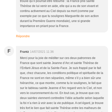
trouve qu’il pourrait être retourné : la France prie sainte
Thérèse de lui venir en aide, elle qui a eu de son vivant et
continu activement au Ciel depuis sa mort (comme par
exemple par ce que tu soulignes Marguerite de son action
durant la Première Guerre mondiale), une si grande
importance en priant pour la France.
Répondre
F
Frantz
14/07/2021 11:36
Merci pour la joie de méditer sur ces deux patronnes de
France que sont sainte Jeanne d’Arc et sainte Thérèse de
l’Enfant-Jésus et de la Sainte-Face. Je suis frappé par le fait
que, chez chacune, les conditions politique et spirituelle de la
France ne sont en rien séparées, même s’il y a bien sûr une
hiérarchie, ce que montre, comme tu le soulignes, le fait que
sur le tableau sainte Jeanne d’Arc regard vers le Ciel, et non
vers le couronnement du roi. En tout cas, je trouve que ces
deux saintes viennent contredire l’idée actuelle selon laquelle
la foi n’a rien à voir avec la vie publique. A cet égard, je trouve
très fort le lien que fait sainte Thérèse entre les malheurs de