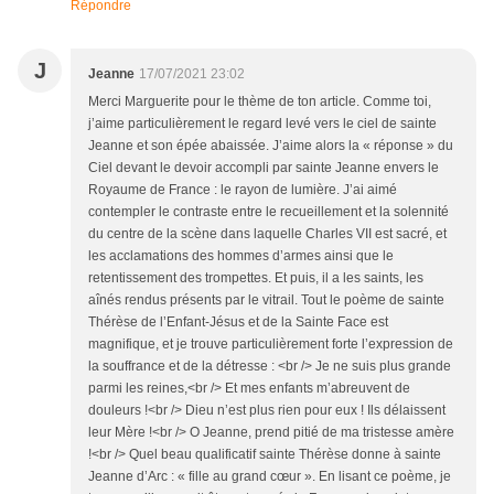
Répondre
J
Jeanne
17/07/2021 23:02
Merci Marguerite pour le thème de ton article. Comme toi,
j’aime particulièrement le regard levé vers le ciel de sainte
Jeanne et son épée abaissée. J’aime alors la « réponse » du
Ciel devant le devoir accompli par sainte Jeanne envers le
Royaume de France : le rayon de lumière. J’ai aimé
contempler le contraste entre le recueillement et la solennité
du centre de la scène dans laquelle Charles VII est sacré, et
les acclamations des hommes d’armes ainsi que le
retentissement des trompettes. Et puis, il a les saints, les
aînés rendus présents par le vitrail. Tout le poème de sainte
Thérèse de l’Enfant-Jésus et de la Sainte Face est
magnifique, et je trouve particulièrement forte l’expression de
la souffrance et de la détresse : <br /> Je ne suis plus grande
parmi les reines,<br /> Et mes enfants m’abreuvent de
douleurs !<br /> Dieu n’est plus rien pour eux ! Ils délaissent
leur Mère !<br /> O Jeanne, prend pitié de ma tristesse amère
!<br /> Quel beau qualificatif sainte Thérèse donne à sainte
Jeanne d’Arc : « fille au grand cœur ». En lisant ce poème, je