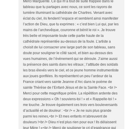
Merci Marguerite. Ce qui m’a tout de suite frappée dans le
tableau que tu partages avec nous, ce sont les rayons de
lumière illuminant la cathédrale de Chartres. Venant avec
éclat du ciel, ils fendent l’espace et semblent ainsi manifester
l’action de Dieu, que tu exprimes : « c’est bien Lui qui, par les
mains de l’archevêque, couronne et bénit le roi ». Je trouve
très belle et imposante toute cette partie haute de la
cathédrale représentée au-dessus de la foule. L’artiste a
choisit de lui consacrer une large part de son tableau, sans
doute pour souligner le côté sacré, et bien au-dessus des
vues humaines, de l’évènement qui se déroule. J’aime aussi
la présence des saints dans les vitraux ; l’attitude des soldats
les bras élevés vers le ciel, et ce jeune homme instrumentiste
aux joues gonflées. Ils représentent un peu l’ardeur de la
France criant vers sainte Jeanne d’Arc dans le poème de
sainte Thérèse de l’Enfant-Jésus et de la Sainte Face. <br />
Merci pour cette magnifique prière. La répétition ardente des
deux expressions « Oh ! souviens-toi ! » et « Rappelle-toi ! »
me touche. Je trouve également ces trois vers bouleversants
d’actualité et de douleur : <br /> « Je ne suis plus grande
parmi les reines,<br /> Et mes enfants m’abreuvent de
douleurs !<br /> Dieu n’est plus rien pour eux ! Ils délaissent
leur Mère ! »<br /> Merci de souligner le cri d’espérance qui