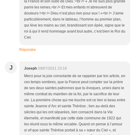
la France et son oubli de Dieu :<br /> « Je ne suis plus grande
parmi les reines,<br /> Et mes enfants m’abreuvent de
douleurs !<br /> Dieu n’est plus rien pour eux ! »<br /> J’aime
particulièrement, dans le tableau, l’homme au premier plan,
qui lève les mains au ciel, brandissant son épée, signe que le
roi à qui il rend hommage avant tout autre, c’est bien le Roi du
Ciel.
Répondre
J
Joseph
09/07/2021 23:16
Merci pour la joie consolante de se rappeler par ton article, en
ces temps sombres, que la France peut compter sur la prière
de ses deux saintes patronnes que tu évoques, unies dans le
même combat du maintien de la foi, par le sacrifice de leur
vie. La première chose qui me touche est ce lien si beau entre
sainte Jeanne d’Arc et sainte Thérèse ; lien au-delà des
siècles qui les ont séparées, lien consacré dans la Vie
éternelle, et manifesté par cette date commune de 1922 qui
les réunit sous le même vocable. Quand on pense à l’amour
si vif que sainte Thérèse portait à sa « sœur du Ciel », et