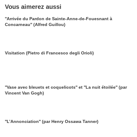
Vous aimerez aussi
''Arrivée du Pardon de Sainte-Anne-de-Fouesnant à
Concarneau'' (Alfred Guillou)
Visitation (Pietro di Francesco degli Orioli)
''Vase avec bleuets et coquelicots'' et ''La nuit étoilée'' (par
Vincent Van Gogh)
''L’Annonciation'' (par Henry Ossawa Tanner)