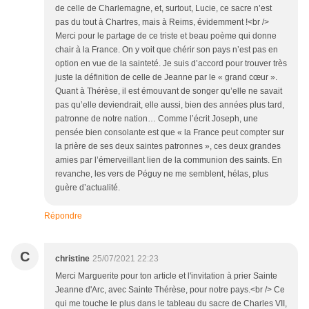
de celle de Charlemagne, et, surtout, Lucie, ce sacre n’est
pas du tout à Chartres, mais à Reims, évidemment !<br />
Merci pour le partage de ce triste et beau poème qui donne
chair à la France. On y voit que chérir son pays n’est pas en
option en vue de la sainteté. Je suis d’accord pour trouver très
juste la définition de celle de Jeanne par le « grand cœur ».
Quant à Thérèse, il est émouvant de songer qu’elle ne savait
pas qu’elle deviendrait, elle aussi, bien des années plus tard,
patronne de notre nation… Comme l’écrit Joseph, une
pensée bien consolante est que « la France peut compter sur
la prière de ses deux saintes patronnes », ces deux grandes
amies par l’émerveillant lien de la communion des saints. En
revanche, les vers de Péguy ne me semblent, hélas, plus
guère d’actualité.
Répondre
C
christine
25/07/2021 22:23
Merci Marguerite pour ton article et l'invitation à prier Sainte
Jeanne d'Arc, avec Sainte Thérèse, pour notre pays.<br /> Ce
qui me touche le plus dans le tableau du sacre de Charles VII,