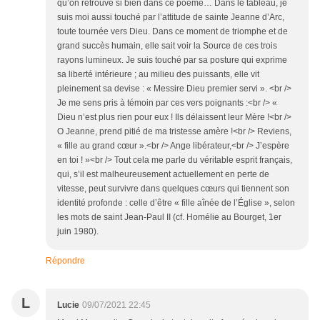
qu’on retrouve si bien dans ce poème… Dans le tableau, je
suis moi aussi touché par l’attitude de sainte Jeanne d’Arc,
toute tournée vers Dieu. Dans ce moment de triomphe et de
grand succès humain, elle sait voir la Source de ces trois
rayons lumineux. Je suis touché par sa posture qui exprime
sa liberté intérieure ; au milieu des puissants, elle vit
pleinement sa devise : « Messire Dieu premier servi ». <br />
Je me sens pris à témoin par ces vers poignants :<br /> «
Dieu n’est plus rien pour eux ! Ils délaissent leur Mère !<br />
O Jeanne, prend pitié de ma tristesse amère !<br /> Reviens,
« fille au grand cœur ».<br /> Ange libérateur,<br /> J’espère
en toi ! »<br /> Tout cela me parle du véritable esprit français,
qui, s’il est malheureusement actuellement en perte de
vitesse, peut survivre dans quelques cœurs qui tiennent son
identité profonde : celle d’être « fille aînée de l’Église », selon
les mots de saint Jean-Paul II (cf. Homélie au Bourget, 1er
juin 1980).
Répondre
L
Lucie
09/07/2021 22:45