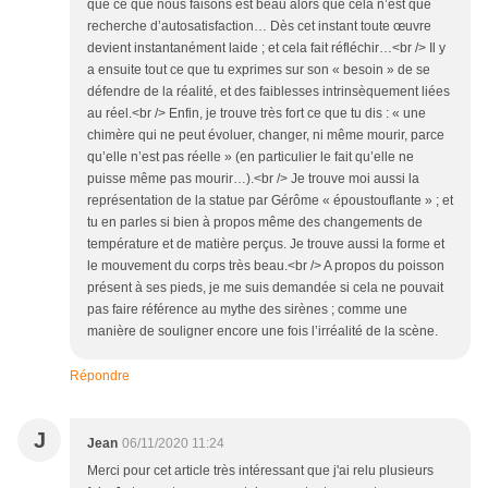
que ce que nous faisons est beau alors que cela n’est que
recherche d’autosatisfaction… Dès cet instant toute œuvre
devient instantanément laide ; et cela fait réfléchir…<br /> Il y
a ensuite tout ce que tu exprimes sur son « besoin » de se
défendre de la réalité, et des faiblesses intrinsèquement liées
au réel.<br /> Enfin, je trouve très fort ce que tu dis : « une
chimère qui ne peut évoluer, changer, ni même mourir, parce
qu’elle n’est pas réelle » (en particulier le fait qu’elle ne
puisse même pas mourir…).<br /> Je trouve moi aussi la
représentation de la statue par Gérôme « époustouflante » ; et
tu en parles si bien à propos même des changements de
température et de matière perçus. Je trouve aussi la forme et
le mouvement du corps très beau.<br /> A propos du poisson
présent à ses pieds, je me suis demandée si cela ne pouvait
pas faire référence au mythe des sirènes ; comme une
manière de souligner encore une fois l’irréalité de la scène.
Répondre
J
Jean
06/11/2020 11:24
Merci pour cet article très intéressant que j'ai relu plusieurs