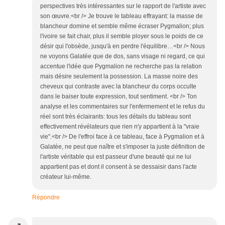
perspectives très intéressantes sur le rapport de l'artiste avec
son œuvre.<br /> Je trouve le tableau effrayant: la masse de
blancheur domine et semble même écraser Pygmalion; plus
l'ivoire se fait chair, plus il semble ployer sous le poids de ce
désir qui l'obsède, jusqu'à en perdre l'équilibre…<br /> Nous
ne voyons Galatée que de dos, sans visage ni regard, ce qui
accentue l'idée que Pygmalion ne recherche pas la relation
mais désire seulement la possession. La masse noire des
cheveux qui contraste avec la blancheur du corps occulte
dans le baiser toute expression, tout sentiment. <br /> Ton
analyse et les commentaires sur l'enfermement et le refus du
réel sont très éclairants: tous les détails du tableau sont
effectivement révélateurs que rien n'y appartient à la "vraie
vie".<br /> De l'effroi face à ce tableau, face à Pygmalion et à
Galatée, ne peut que naître et s'imposer la juste définition de
l'artiste véritable qui est passeur d'une beauté qui ne lui
appartient pas et dont il consent à se dessaisir dans l'acte
créateur lui-même.
Répondre