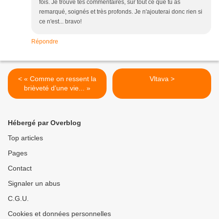
fois. Je trouve tes commentaires, sur tout ce que tu as
remarqué, soignés et très profonds. Je n'ajouterai donc rien si
ce n'est... bravo!
Répondre
< « Comme on ressent la
Vltava >
brièveté d’une vie... »
Hébergé par Overblog
Top articles
Pages
Contact
Signaler un abus
C.G.U.
Cookies et données personnelles