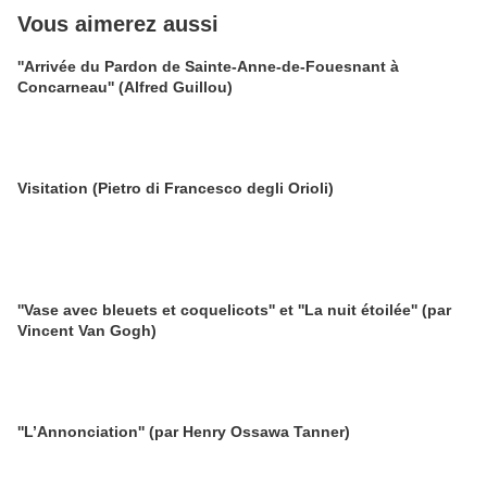
Vous aimerez aussi
''Arrivée du Pardon de Sainte-Anne-de-Fouesnant à
Concarneau'' (Alfred Guillou)
Visitation (Pietro di Francesco degli Orioli)
''Vase avec bleuets et coquelicots'' et ''La nuit étoilée'' (par
Vincent Van Gogh)
''L’Annonciation'' (par Henry Ossawa Tanner)