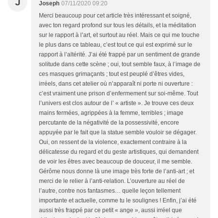
J
Joseph
07/11/2020 09:20
Merci beaucoup pour cet article très intéressant et soigné,
avec ton regard profond sur tous les détails, et la méditation
sur le rapport à l’art, et surtout au réel. Mais ce qui me touche
le plus dans ce tableau, c’est tout ce qui est exprimé sur le
rapport à l’altérité. J’ai été frappé par un sentiment de grande
solitude dans cette scène ; oui, tout semble faux, à l’image de
ces masques grimaçants ; tout est peuplé d’êtres vides,
irréels, dans cet atelier où n’apparaît ni porte ni ouverture :
c’est vraiment une prison d’enfermement sur soi-même. Tout
l’univers est clos autour de l’ « artiste ». Je trouve ces deux
mains fermées, agrippées à la femme, terribles ; image
percutante de la négativité de la possessivité, encore
appuyée par le fait que la statue semble vouloir se dégager.
Oui, on ressent de la violence, exactement contraire à la
délicatesse du regard et du geste artistiques, qui demandent
de voir les êtres avec beaucoup de douceur, il me semble.
Gérôme nous donne là une image très forte de l’anti-art ; et
merci de le relier à l’anti-relation. L’ouverture au réel de
l’autre, contre nos fantasmes… quelle leçon tellement
importante et actuelle, comme tu le soulignes ! Enfin, j’ai été
aussi très frappé par ce petit « ange », aussi irréel que