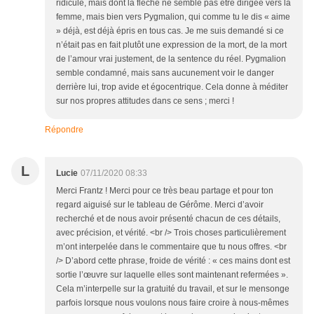
ridicule, mais dont la flèche ne semble pas être dirigée vers la
femme, mais bien vers Pygmalion, qui comme tu le dis « aime
» déjà, est déjà épris en tous cas. Je me suis demandé si ce
n’était pas en fait plutôt une expression de la mort, de la mort
de l’amour vrai justement, de la sentence du réel. Pygmalion
semble condamné, mais sans aucunement voir le danger
derrière lui, trop avide et égocentrique. Cela donne à méditer
sur nos propres attitudes dans ce sens ; merci !
Répondre
L
Lucie
07/11/2020 08:33
Merci Frantz ! Merci pour ce très beau partage et pour ton
regard aiguisé sur le tableau de Gérôme. Merci d’avoir
recherché et de nous avoir présenté chacun de ces détails,
avec précision, et vérité. <br /> Trois choses particulièrement
m’ont interpelée dans le commentaire que tu nous offres. <br
/> D’abord cette phrase, froide de vérité : « ces mains dont est
sortie l’œuvre sur laquelle elles sont maintenant refermées ».
Cela m’interpelle sur la gratuité du travail, et sur le mensonge
parfois lorsque nous voulons nous faire croire à nous-mêmes