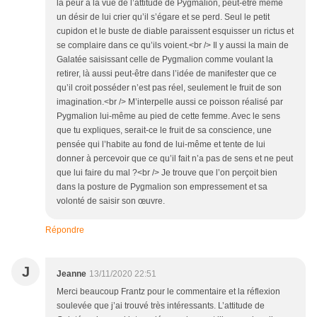
la peur à la vue de l’attitude de Pygmalion, peut-être même
un désir de lui crier qu’il s’égare et se perd. Seul le petit
cupidon et le buste de diable paraissent esquisser un rictus et
se complaire dans ce qu’ils voient.<br /> Il y aussi la main de
Galatée saisissant celle de Pygmalion comme voulant la
retirer, là aussi peut-être dans l’idée de manifester que ce
qu’il croit posséder n’est pas réel, seulement le fruit de son
imagination.<br /> M’interpelle aussi ce poisson réalisé par
Pygmalion lui-même au pied de cette femme. Avec le sens
que tu expliques, serait-ce le fruit de sa conscience, une
pensée qui l’habite au fond de lui-même et tente de lui
donner à percevoir que ce qu’il fait n’a pas de sens et ne peut
que lui faire du mal ?<br /> Je trouve que l’on perçoit bien
dans la posture de Pygmalion son empressement et sa
volonté de saisir son œuvre.
Répondre
J
Jeanne
13/11/2020 22:51
Merci beaucoup Frantz pour le commentaire et la réflexion
soulevée que j’ai trouvé très intéressants. L’attitude de