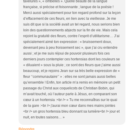
tavelures », « ombelles ». Quelle beauté de la langue
française, si précise et foisonnante ; langue de la poésie !
Merci aussi spécialement pour ton regard profond sur la leçon
d’effacement de ces fleurs, en lien avec la vieillesse. Je me
suis dit que si la société avait un tel regard, nous serions bien
loin des questionnements abjects sur la fin de vie. Mais cela
rejoint la gratuité des fleurs, contre l’esprit d’utilitarisme… J’ai
spécialement aimé ton expression : « bruissement doux,
devenant peu à peu froissement sec », que j’ai cru entendre
aussi ; et je me suis réjoui de pouvoir plusieurs fois ces
derniers jours contempler ces hortensias dont les couleurs se
« diluaient » sous la pluie ; ce sont des fleurs que j’aime aussi
beaucoup, et je rejoins Jean sur sa très belle expression de «
fleur ‘‘communautaire’’ » : elles ne sont jamais aussi belles
qu’ensemble ! Enfin, ton article m’a remis en mémoire un petit
passage du Christ aux coquelicots de Christian Bobin, qui
m’avait touché, où l’auteur parle à Jésus, en comparant son
cœur à un hortensia :<br /> « Tu me reconnaîtras sur le quai
de la gare :<br /> j'aurai mon cœur dans mes mains jointes
<br /> un gros hortensia bleu donnant sa lumière<br /> jour et
nuit, en toutes saisons… »
Répondre