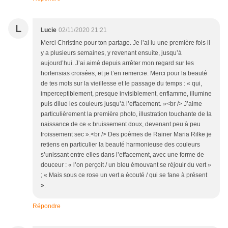
L
Lucie
02/11/2020 21:21
Merci Christine pour ton partage. Je l’ai lu une première fois il
y a plusieurs semaines, y revenant ensuite, jusqu’à
aujourd’hui. J’ai aimé depuis arrêter mon regard sur les
hortensias croisées, et je t’en remercie. Merci pour la beauté
de tes mots sur la vieillesse et le passage du temps : « qui,
imperceptiblement, presque invisiblement, enflamme, illumine
puis dilue les couleurs jusqu’à l’effacement. »<br /> J’aime
particulièrement la première photo, illustration touchante de la
naissance de ce « bruissement doux, devenant peu à peu
froissement sec ».<br /> Des poèmes de Rainer Maria Rilke je
retiens en particulier la beauté harmonieuse des couleurs
s’unissant entre elles dans l’effacement, avec une forme de
douceur : « l’on perçoit / un bleu émouvant se réjouir du vert »
; « Mais sous ce rose un vert a écouté / qui se fane à présent
».
Répondre