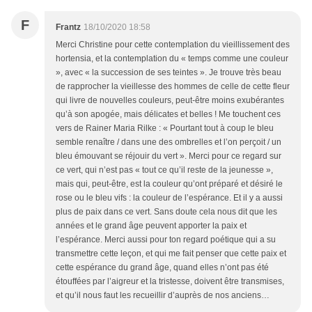
F
Frantz
18/10/2020 18:58
Merci Christine pour cette contemplation du vieillissement des
hortensia, et la contemplation du « temps comme une couleur
», avec « la succession de ses teintes ». Je trouve très beau
de rapprocher la vieillesse des hommes de celle de cette fleur
qui livre de nouvelles couleurs, peut-être moins exubérantes
qu’à son apogée, mais délicates et belles ! Me touchent ces
vers de Rainer Maria Rilke : « Pourtant tout à coup le bleu
semble renaître / dans une des ombrelles et l’on perçoit / un
bleu émouvant se réjouir du vert ». Merci pour ce regard sur
ce vert, qui n’est pas « tout ce qu’il reste de la jeunesse »,
mais qui, peut-être, est la couleur qu’ont préparé et désiré le
rose ou le bleu vifs : la couleur de l’espérance. Et il y a aussi
plus de paix dans ce vert. Sans doute cela nous dit que les
années et le grand âge peuvent apporter la paix et
l’espérance. Merci aussi pour ton regard poétique qui a su
transmettre cette leçon, et qui me fait penser que cette paix et
cette espérance du grand âge, quand elles n’ont pas été
étouffées par l’aigreur et la tristesse, doivent être transmises,
et qu’il nous faut les recueillir d’auprès de nos anciens…