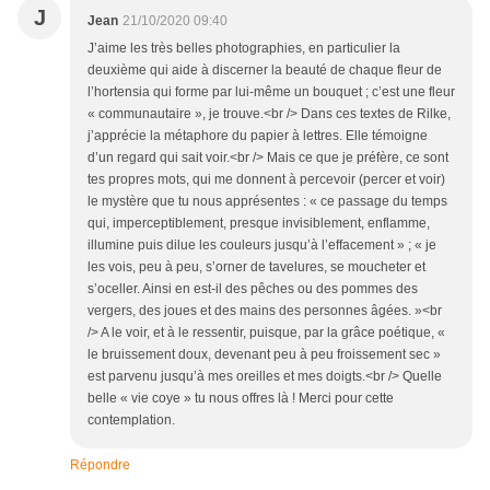
J
Jean
21/10/2020 09:40
J’aime les très belles photographies, en particulier la
deuxième qui aide à discerner la beauté de chaque fleur de
l’hortensia qui forme par lui-même un bouquet ; c’est une fleur
« communautaire », je trouve.<br /> Dans ces textes de Rilke,
j’apprécie la métaphore du papier à lettres. Elle témoigne
d’un regard qui sait voir.<br /> Mais ce que je préfère, ce sont
tes propres mots, qui me donnent à percevoir (percer et voir)
le mystère que tu nous apprésentes : « ce passage du temps
qui, imperceptiblement, presque invisiblement, enflamme,
illumine puis dilue les couleurs jusqu’à l’effacement » ; « je
les vois, peu à peu, s’orner de tavelures, se moucheter et
s’oceller. Ainsi en est-il des pêches ou des pommes des
vergers, des joues et des mains des personnes âgées. »<br
/> A le voir, et à le ressentir, puisque, par la grâce poétique, «
le bruissement doux, devenant peu à peu froissement sec »
est parvenu jusqu’à mes oreilles et mes doigts.<br /> Quelle
belle « vie coye » tu nous offres là ! Merci pour cette
contemplation.
Répondre