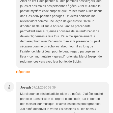
Ainsi en est-il des pêches ou des pommes des vergers, des
joues et des mains des personnes âgées. »<br /> J’aime la
part de mystère et de surprise que Rainer Maria Rilke décrit
dans les deux poèmes partagés. Un détail horticole me
revient alors comme une leçon de générosité : la fleur
d’hortensia fleurit sur le bois de l’année précédente,
permettant ainsi aux jeunes pousses de se renforcer et de
devenir ligneuses à leur tour. J’ai aimé spécialement la
dernière photo avec l’adieu du rose et la présence du petit
sécateur comme un écho au labeur fournit au long de
l’existence. Merci Jean pour le beau regard partagé sur la
fleur « communautaire » qu’est l’hortensia. Merci Joseph de
redonner ces vers avec leur bonté, de Bobin.
Répondre
J
Joseph
07/11/2020 08:39
Merci pour ce très bel article, plein de poésie. J’ai été touché
par cette transmission du regard et de l’ouïe, par la beauté
des mots et leur musique, et avec les belles photographies.
J’ai aimé découvrir le verbe « s’occeler » ou les noms «