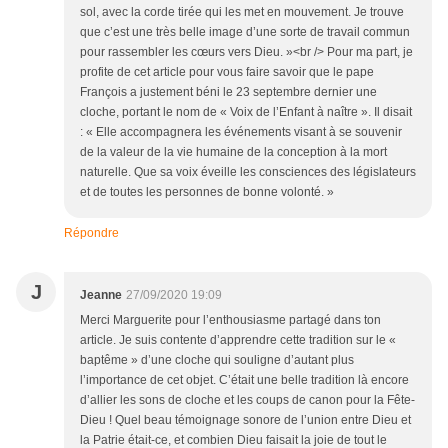
sol, avec la corde tirée qui les met en mouvement. Je trouve
que c’est une très belle image d’une sorte de travail commun
pour rassembler les cœurs vers Dieu. »<br /> Pour ma part, je
profite de cet article pour vous faire savoir que le pape
François a justement béni le 23 septembre dernier une
cloche, portant le nom de « Voix de l’Enfant à naître ». Il disait
: « Elle accompagnera les événements visant à se souvenir
de la valeur de la vie humaine de la conception à la mort
naturelle. Que sa voix éveille les consciences des législateurs
et de toutes les personnes de bonne volonté. »
Répondre
J
Jeanne
27/09/2020 19:09
Merci Marguerite pour l’enthousiasme partagé dans ton
article. Je suis contente d’apprendre cette tradition sur le «
baptême » d’une cloche qui souligne d’autant plus
l’importance de cet objet. C’était une belle tradition là encore
d’allier les sons de cloche et les coups de canon pour la Fête-
Dieu ! Quel beau témoignage sonore de l’union entre Dieu et
la Patrie était-ce, et combien Dieu faisait la joie de tout le