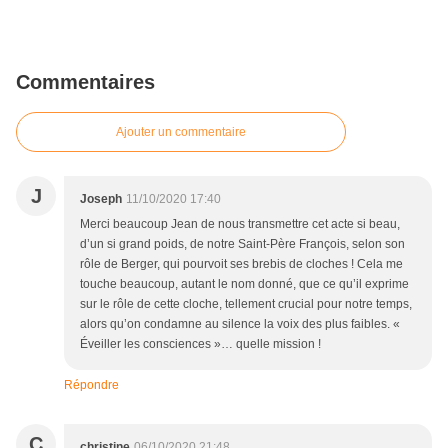
Commentaires
Ajouter un commentaire
J
Joseph
11/10/2020 17:40
Merci beaucoup Jean de nous transmettre cet acte si beau,
d’un si grand poids, de notre Saint-Père François, selon son
rôle de Berger, qui pourvoit ses brebis de cloches ! Cela me
touche beaucoup, autant le nom donné, que ce qu’il exprime
sur le rôle de cette cloche, tellement crucial pour notre temps,
alors qu’on condamne au silence la voix des plus faibles. «
Éveiller les consciences »… quelle mission !
Répondre
C
christine
06/10/2020 21:48