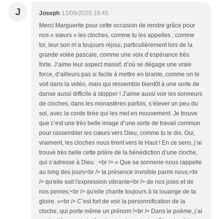
J
Joseph
13/09/2020 18:45
Merci Marguerite pour cette occasion de rendre grâce pour
nos « sœurs » les cloches, comme tu les appelles ; comme
toi, leur son m’a toujours réjoui, particulièrement lors de la
grande volée pascale, comme une voix d’espérance très
forte. J’aime leur aspect massif, d’où se dégage une vraie
force, d’ailleurs pas si facile à mettre en branle, comme on le
voit dans la vidéo, mais qui ressemble bientôt à une sorte de
danse aussi difficile à stopper ! J’aime aussi voir les sonneurs
de cloches, dans les monastères parfois, s’élever un peu du
sol, avec la corde tirée qui les met en mouvement. Je trouve
que c’est une très belle image d’une sorte de travail commun
pour rassembler les cœurs vers Dieu, comme tu le dis. Oui,
vraiment, les cloches nous tirent vers le Haut ! En ce sens, j’ai
trouvé très belle cette prière de la bénédiction d’une cloche,
qui s’adresse à Dieu : <br /> « Que sa sonnerie nous rappelle
au long des jours<br /> ta présence invisible parmi nous;<br
/> qu'elle soit l'expression vibrante<br /> de nos joies et de
nos peines;<br /> qu'elle chante toujours à la louange de ta
gloire. »<br /> C’est fort de voir la personnification de la
cloche, qui porte même un prénom !<br /> Dans le poème, j’ai