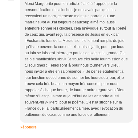
Merci Marguerite pour ton article. J’ai été frappée par la
personnification des cloches, je ne savais pas qu’elles
recevaient un nom, et encore moins un parrain ou une
marraine.<br /> J’ai toujours beaucoup aimé moi aussi
entendre sonner les cloches, cela m’évoque surtout la liberté
de ceux qui, ayant reçu la présence de Jésus en eux par
l’Eucharistie lors de la Messe, sont tellement remplis de joie
qu’ils ne peuvent la contenir et la laisse jaillir, pour que tous
au loin se laissent interroger par le sens de cette grande fête
et joie manifestées.<br /> Je trouve très belle leur mission que
tu soulignes : « elles sont là pour nous tourner vers Dieu,
nous inviter à être en sa présence ». Je pense également à
leur fonction quotidienne de sonner les heures du jour, et je
trouve cela très beau : un moyen très concret, pour nous
rappeler, à chaque heure, de tourner notre regard vers Dieu ;
même s’il est plus rare aujourd’hui de les entendre aussi
souvent.<br /> Merci pour le poème. C’est la strophe sur la
France que j’ai particulièrement aimée, avec l’évocation du
battement du cœur, comme une force de ralliement.
Répondre