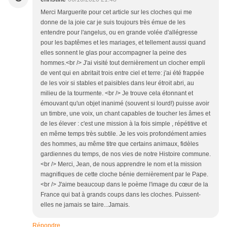
Merci Marguerite pour cet article sur les cloches qui me
donne de la joie car je suis toujours très émue de les
entendre pour l'angelus, ou en grande volée d'allégresse
pour les baptêmes et les mariages, et tellement aussi quand
elles sonnent le glas pour accompagner la peine des
hommes.<br /> J'ai visité tout dernièrement un clocher empli
de vent qui en abritait trois entre ciel et terre: j'ai été frappée
de les voir si stables et paisibles dans leur étroit abri, au
milieu de la tourmente. <br /> Je trouve cela étonnant et
émouvant qu'un objet inanimé (souvent si lourd!) puisse avoir
un timbre, une voix, un chant capables de toucher les âmes et
de les élever : c'est une mission à la fois simple , répétitive et
en même temps très subtile. Je les vois profondément amies
des hommes, au même titre que certains animaux, fidèles
gardiennes du temps, de nos vies de notre Histoire commune.
<br /> Merci, Jean, de nous apprendre le nom et la mission
magnifiques de cette cloche bénie dernièrement par le Pape.
<br /> J'aime beaucoup dans le poème l'image du cœur de la
France qui bat à grands coups dans les cloches. Puissent-
elles ne jamais se taire...Jamais.
Répondre