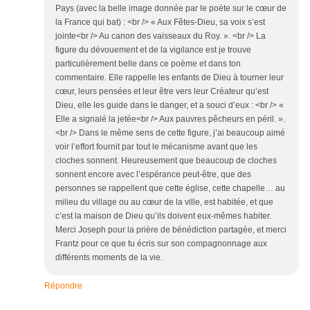
Pays (avec la belle image donnée par le poète sur le cœur de
la France qui bat) : <br /> « Aux Fêtes-Dieu, sa voix s’est
jointe<br /> Au canon des vaisseaux du Roy. ». <br /> La
figure du dévouement et de la vigilance est je trouve
particulièrement belle dans ce poème et dans ton
commentaire. Elle rappelle les enfants de Dieu à tourner leur
cœur, leurs pensées et leur être vers leur Créateur qu’est
Dieu, elle les guide dans le danger, et a souci d’eux : <br /> «
Elle a signalé la jetée<br /> Aux pauvres pêcheurs en péril. ».
<br /> Dans le même sens de cette figure, j’ai beaucoup aimé
voir l’effort fournit par tout le mécanisme avant que les
cloches sonnent. Heureusement que beaucoup de cloches
sonnent encore avec l’espérance peut-être, que des
personnes se rappellent que cette église, cette chapelle… au
milieu du village ou au cœur de la ville, est habitée, et que
c’est la maison de Dieu qu’ils doivent eux-mêmes habiter.
Merci Joseph pour la prière de bénédiction partagée, et merci
Frantz pour ce que tu écris sur son compagnonnage aux
différents moments de la vie.
Répondre