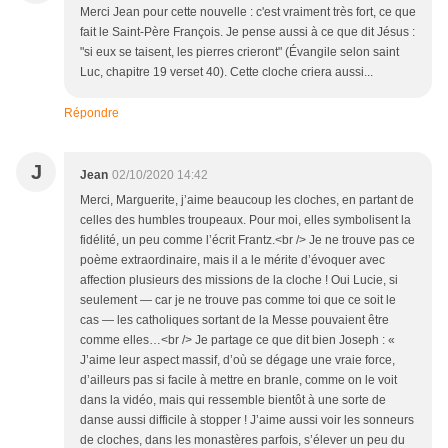
Merci Jean pour cette nouvelle : c'est vraiment très fort, ce que
fait le Saint-Père François. Je pense aussi à ce que dit Jésus :
"si eux se taisent, les pierres crieront" (Évangile selon saint
Luc, chapitre 19 verset 40). Cette cloche criera aussi...
Répondre
J
Jean
02/10/2020 14:42
Merci, Marguerite, j’aime beaucoup les cloches, en partant de
celles des humbles troupeaux. Pour moi, elles symbolisent la
fidélité, un peu comme l’écrit Frantz.<br /> Je ne trouve pas ce
poème extraordinaire, mais il a le mérite d’évoquer avec
affection plusieurs des missions de la cloche ! Oui Lucie, si
seulement — car je ne trouve pas comme toi que ce soit le
cas — les catholiques sortant de la Messe pouvaient être
comme elles…<br /> Je partage ce que dit bien Joseph : «
J’aime leur aspect massif, d’où se dégage une vraie force,
d’ailleurs pas si facile à mettre en branle, comme on le voit
dans la vidéo, mais qui ressemble bientôt à une sorte de
danse aussi difficile à stopper ! J’aime aussi voir les sonneurs
de cloches, dans les monastères parfois, s’élever un peu du