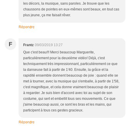
les décors, la musique, sans paroles. Je trouve que les
chaussons de pointes en eux-mêmes sont beaux, en tout cas
plus jeune, ça me faisait rêver.
Répondre
F
Frantz
09/03/2019 13:27
Que c'est beau!!! Merci beaucoup Marguerite,
particulièrement pour la deuxième vidéo! Déjà, c'est
techniquement très impressionnant, particulièrement ce que
la danseuse fait à partir de 1'40. Ensuite, la grâce et la
rapidité ensemble donnent beaucoup de joie : quand elle se
met à tourner, avec la musique qui s'emballe, à partir de 1'58,
c'est magnifique, et cela donne vraiment beaucoup de plaisir
à regarder. Je suis bien d'accord avec toi au sujet de son
costume, qui sert et embellit tous ses mouvements. Ce que
j'aime beaucoup aussi, ce sont les bras et les mains, qui
participent à tous ces gestes gracieux.
Répondre