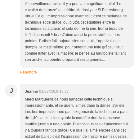
l'émerveillement vécu, il y a peu, au magnifique ballet "Le
cavalier de bronze" au théâtre Marinsky de St Petersbourg.
<br /> Ce qui m'impressionne avant tout, c'est ce mélange de
technique et de grâce, ou, plutôt, cet équilibre entre la
technique et la grâce; et cela donne la joie, fruit si beau de
l'effort consenti !<br /> J'aime aussi la petite vidéo sur les
pointes: l'artiste fait toujours sien son outil, l'apprivoise, le
dompte, le mate même; pour obtenir une telle grâce, il faut
comme lutter avec la matière; je pense au hautboïste taillant
son anche, au peintre préparant ses pigments...
Répondre
J
Jeanne
09/03/2019 13:27
Merci Marguerite de nous partager cette technique si
impressionnante, et ce que tu aimes dans la danse. J’ai été
très très impressionnée par l’exigence de la technique à partir
de 1,40 car c’est incroyable la manière dont la danseuse
sautille juste sur une pointe. Et dans tous ses déplacements il
y a toujours tant de grâce ! Ce que j’ai aimé encore dans cet
extrait de ballet, c’est l’expression de l’histoire par les gestes,