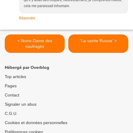
qu’il y avait des coques, heureusement, je comprends mieux,
cela me paraissait inhumain.
Répondre
< Notre-Dame des
'La sainte Russie' >
naufragés
Hébergé par Overblog
Top articles
Pages
Contact
Signaler un abus
C.G.U.
Cookies et données personnelles
Préférences cookies