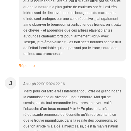
que le bourgeon de l’érable, car il m’avait attiré par sa beauté
quand la nature n’a plus guère de couleurs.<br /> Il est très
intéressant de découvrir que les bourgeons du marronnier
d’Inde sont protégés par une colle répulsive ; j’ai également
aimé observer le bourgeon si particulier des frênes, en « patte
de chèvre » et apprendre que ces arbres étaient plantés
autour des châteaux forts pour l’armement.<br /> Avec
Joseph, je m’émerveille : « Ces tout petits boutons sont le fruit
de l’effort formidable qui, en passant par le tronc, sourd des
racines aux branches » !
Répondre
J
Joseph
22/01/2024 22:16
Merci pour cet article très intéressant qui offre de grandir dans
la connaissance du vivant qui nous entoure. Moi qui ne
savais pas du tout reconnaître les arbres en hiver : voilà
l’ébauche d’un beau manuel !<br /> En plus de la très
réjouissante promesse de fécondité qu’ils représentent, ce
que je trouve magnifique, dans la réalité des bourgeons, et
que ton article m’a aidé à mieux saisir, c’est la manifestation