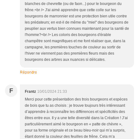
blanches de chevrette (ou de faon...) pour le bourgeon du
frêne.<br /> J'ai aimé apprendre que cette colle sur les
bourgeons de marronnier est une protection bien utile contre
les prédateurs; en est-il de même du "miel" des bourgeons de
peuplier aux vertus bien connues maintenant pour la santé de
l'homme?<br /> Les coloris des bourgeons d'érable
champêtre sont magnifiques et me font réaliser que, dans la
campagne, les premières touches de couleur au sortir de
l'hiver ne viennent pas des premières fleurs mais des
bourgeons des arbres aux nuances si délicates.
Répondre
F
Frantz
10/01/2024 21:33
Merci pour cette présentation des trois bourgeons et espèces
de bois que tu as choisis : je trouve toujours très intéressant
d’apprendre à reconnaître les différences et spécificités des
êtres entre eux. Il y a une telle diversité dans la Création ! J’ai
particulièrement aimé le bourgeon en « patte de chèvre »,
pour sa forme originale et ce beau bleu-noir qui m’a surpris,
étant donné la couleur des feuilles de frêne. Cela m’a