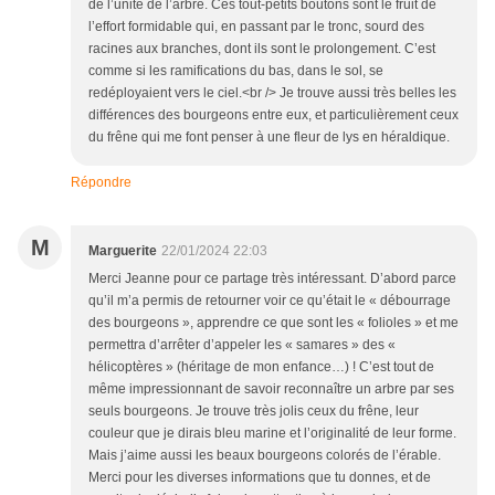
de l’unité de l’arbre. Ces tout-petits boutons sont le fruit de
l’effort formidable qui, en passant par le tronc, sourd des
racines aux branches, dont ils sont le prolongement. C’est
comme si les ramifications du bas, dans le sol, se
redéployaient vers le ciel.<br /> Je trouve aussi très belles les
différences des bourgeons entre eux, et particulièrement ceux
du frêne qui me font penser à une fleur de lys en héraldique.
Répondre
M
Marguerite
22/01/2024 22:03
Merci Jeanne pour ce partage très intéressant. D’abord parce
qu’il m’a permis de retourner voir ce qu’était le « débourrage
des bourgeons », apprendre ce que sont les « folioles » et me
permettra d’arrêter d’appeler les « samares » des «
hélicoptères » (héritage de mon enfance…) ! C’est tout de
même impressionnant de savoir reconnaître un arbre par ses
seuls bourgeons. Je trouve très jolis ceux du frêne, leur
couleur que je dirais bleu marine et l’originalité de leur forme.
Mais j’aime aussi les beaux bourgeons colorés de l’érable.
Merci pour les diverses informations que tu donnes, et de