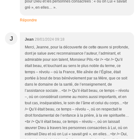
pour Dieu et les personnes consacrées : « où on Lui « savait
gré », en elles… ».
Répondre
J
Jean
28/01/2024 09:18
Merci, Jeanne, pour la découverte de cette œuvre si profonde,
dont je salue avec reconnaissance l’auteur, l’admirant, et
admirable pour son talent, Monsieur Pils.<br /> <br /> Qu’il
était beau, et touchant au sens le plus noble du terme, ce
temps – révolu – où la France, fille aînée de l’Église, était
portée à bout de bras bénévolement par sa Mère, que ce soit
dans le domaine de la santé, de l’enseignement, de
l’assistance sociale…<br /> Qu’il était beau, ce temps – révolu
–, où on considérait comme au moins aussi importants, et en
tout cas, inséparables, le soin de l’âme et celui du corps…<br
/> Qu’il était beau, ce temps – révolu –, où on respectait le
droit fondamental de l’enfance à la prière, à la vie spirituelle…
<br /> Qu’il était beau, ce temps – révolu –, où on laissait
œuvrer Dieu à travers les personnes consacrées à Lui, où on
estimait Dieu et où on Lui « savait gré », en elles…<br /> Oui,