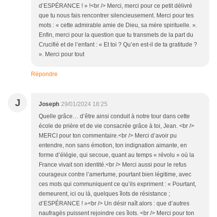
d’ESPÉRANCE ! » !<br /> Merci, merci pour ce petit délivré
que tu nous fais rencontrer silencieusement. Merci pour tes
mots : « cette admirable amie de Dieu, sa mère spirituelle. ».
Enfin, merci pour la question que tu transmets de la part du
Crucifié et de l’enfant : « Et toi ? Qu’en est-il de ta gratitude ?
». Merci pour tout
Répondre
J
Joseph
29/01/2024 18:25
Quelle grâce… d’être ainsi conduit à notre tour dans cette
école de prière et de vie consacrée grâce à toi, Jean. <br />
MERCI pour ton commentaire.<br /> Merci d’avoir pu
entendre, non sans émotion, ton indignation aimante, en
forme d’élégie, qui secoue, quant au temps « révolu » où la
France vivait son identité.<br /> Merci aussi pour le refus
courageux contre l’amertume, pourtant bien légitime, avec
ces mots qui communiquent ce qu’ils expriment : « Pourtant,
demeurent, ici ou là, quelques îlots de résistance ;
d’ESPÉRANCE ! »<br /> Un désir naît alors : que d’autres
naufragés puissent rejoindre ces îlots. <br /> Merci pour ton