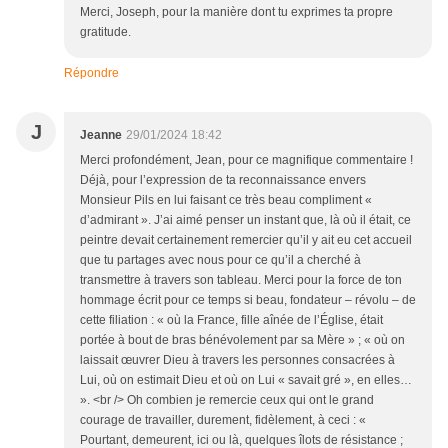
Merci, Joseph, pour la manière dont tu exprimes ta propre
gratitude.
Répondre
J
Jeanne
29/01/2024 18:42
Merci profondément, Jean, pour ce magnifique commentaire !
Déjà, pour l’expression de ta reconnaissance envers
Monsieur Pils en lui faisant ce très beau compliment «
d’admirant ». J’ai aimé penser un instant que, là où il était, ce
peintre devait certainement remercier qu’il y ait eu cet accueil
que tu partages avec nous pour ce qu’il a cherché à
transmettre à travers son tableau. Merci pour la force de ton
hommage écrit pour ce temps si beau, fondateur – révolu – de
cette filiation : « où la France, fille aînée de l’Église, était
portée à bout de bras bénévolement par sa Mère » ; « où on
laissait œuvrer Dieu à travers les personnes consacrées à
Lui, où on estimait Dieu et où on Lui « savait gré », en elles…
». <br /> Oh combien je remercie ceux qui ont le grand
courage de travailler, durement, fidèlement, à ceci : «
Pourtant, demeurent, ici ou là, quelques îlots de résistance ;