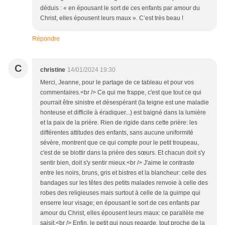
déduis : « en épousant le sort de ces enfants par amour du
Christ, elles épousent leurs maux ». C’est très beau !
Répondre
C
christine
14/01/2024 19:30
Merci, Jeanne, pour le partage de ce tableau et pour vos
commentaires.<br /> Ce qui me frappe, c'est que tout ce qui
pourrait être sinistre et désespérant (la teigne est une maladie
honteuse et difficile à éradiquer...) est baigné dans la lumière
et la paix de la prière. Rien de rigide dans cette prière: les
différentes attitudes des enfants, sans aucune uniformité
sévère, montrent que ce qui compte pour le petit troupeau,
c'est de se blottir dans la prière des sœurs. Et chacun doit s'y
sentir bien, doit s'y sentir mieux.<br /> J'aime le contraste
entre les noirs, bruns, gris et bistres et la blancheur: celle des
bandages sur les têtes des petits malades renvoie à celle des
robes des religieuses mais surtout à celle de la guimpe qui
enserre leur visage; en épousant le sort de ces enfants par
amour du Christ, elles épousent leurs maux: ce parallèle me
saisit.<br /> Enfin, le petit qui nous regarde, tout proche de la