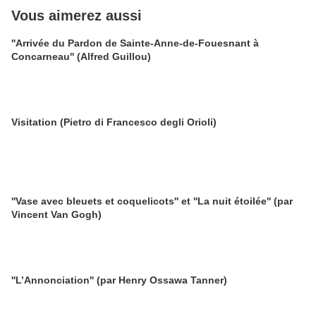
Vous aimerez aussi
''Arrivée du Pardon de Sainte-Anne-de-Fouesnant à
Concarneau'' (Alfred Guillou)
Visitation (Pietro di Francesco degli Orioli)
''Vase avec bleuets et coquelicots'' et ''La nuit étoilée'' (par
Vincent Van Gogh)
''L’Annonciation'' (par Henry Ossawa Tanner)