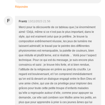
Répondre
F
Frantz
13/11/2023 21:56
Merci pour la découverte de ce tableau que j’ai énormément
aimé ! Déjà, même si ce n’est pas le plus important, dans le
style, qui est vraiment celui que je préfère. Je trouve la
composition extrêmement réussie, les jeux de lumière me
laissent admiratif, le travail par le peintre des différentes
physionomies est remarquable, la palette de couleurs, bien
que réduite et plutôt terne, est si réaliste… Voilà pour l’aspect
technique. Pour ce qui est du message, je suis encore plus
convaincu et saisi : je trouve très forte, et si bien rendue,
l’attitude de la religieuse en prière au pied du crucifix. Le
regard est bouleversant, et l’on comprend immédiatement
qu’on est là devant un dialogue engagé entre le Bon Dieu et
une amie chère, qui use de ce privilège pour implorer des
grâces pour toute cette petite troupe d’enfants malades
qu’elle a regroupée autour d’elle, comme pour appuyer sa
demande, car elle sait combien son Maître aime les petits, en
plus que pour apprendre à prier à ces jeunes âmes qui lui