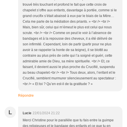
trouvé très touchant et profond le fait que cette croix de
chapelet s’offre aux enfants, davantage à portée, comme si le
grand crucifix s’était abaissé à eux par le biais de la Mère…
Cela me parle de la médiation des priants. » <br /> <br />
Mais, bien sûr, celui qui m’émeut le plus est celui qui nous
scrute. <br /> <br /> Comme on peut le voir à l’absence de
bandages et à la repousse des cheveux, il a été délivré de
son infirmité. Cependant, loin de partir (partir pour ne plus
avoir à se rappeler la honte de sa teigne), il se blottit au
contraire au plus près de celle qui l’a soigné et guéri, cette
admirable amie de Dieu, sa mère spirituelle. <br /> Et, ce
faisant, il devient aussi le plus proche du Crucifié, suspendu
au beau chapelet.<br /> <br /> Tous deux, alors, l’enfant et le
Crucifié, semblent murmurer silencieusement au spectateur :
<br /> « Et toi ? Qu’en est-il de ta gratitude ? »
Répondre
L
Lucie
22/01/2024 21:22
Merci Christine pour le parallèle que tu fais entre la guimpe
des religieuses et le bandage des enfants et ce que tu en