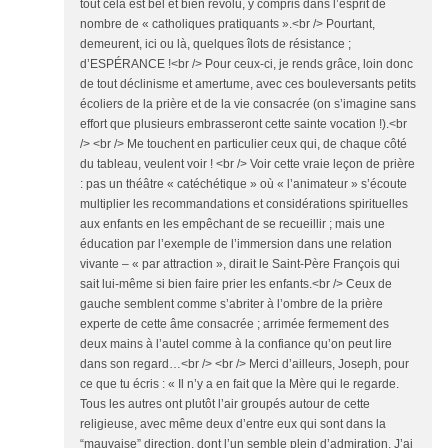
tout cela est bel et bien révolu, y compris dans l’esprit de
nombre de « catholiques pratiquants ».<br /> Pourtant,
demeurent, ici ou là, quelques îlots de résistance ;
d’ESPÉRANCE !<br /> Pour ceux-ci, je rends grâce, loin donc
de tout déclinisme et amertume, avec ces bouleversants petits
écoliers de la prière et de la vie consacrée (on s’imagine sans
effort que plusieurs embrasseront cette sainte vocation !).<br
/> <br /> Me touchent en particulier ceux qui, de chaque côté
du tableau, veulent voir ! <br /> Voir cette vraie leçon de prière
: pas un théâtre « catéchétique » où « l’animateur » s’écoute
multiplier les recommandations et considérations spirituelles
aux enfants en les empêchant de se recueillir ; mais une
éducation par l’exemple de l’immersion dans une relation
vivante – « par attraction », dirait le Saint-Père François qui
sait lui-même si bien faire prier les enfants.<br /> Ceux de
gauche semblent comme s’abriter à l’ombre de la prière
experte de cette âme consacrée ; arrimée fermement des
deux mains à l’autel comme à la confiance qu’on peut lire
dans son regard…<br /> <br /> Merci d’ailleurs, Joseph, pour
ce que tu écris : « Il n’y a en fait que la Mère qui le regarde.
Tous les autres ont plutôt l’air groupés autour de cette
religieuse, avec même deux d’entre eux qui sont dans la
“mauvaise” direction, dont l’un semble plein d’admiration. J’ai