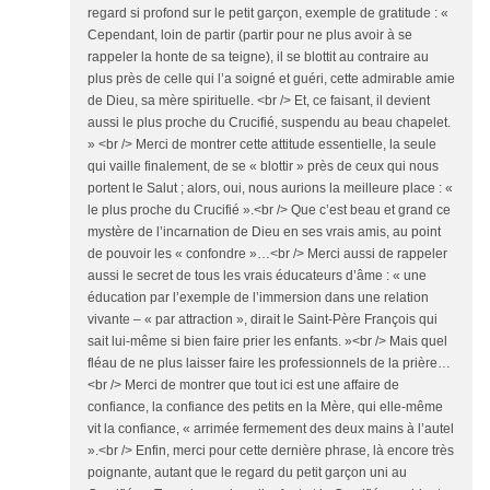
regard si profond sur le petit garçon, exemple de gratitude : «
Cependant, loin de partir (partir pour ne plus avoir à se
rappeler la honte de sa teigne), il se blottit au contraire au
plus près de celle qui l’a soigné et guéri, cette admirable amie
de Dieu, sa mère spirituelle. <br /> Et, ce faisant, il devient
aussi le plus proche du Crucifié, suspendu au beau chapelet.
» <br /> Merci de montrer cette attitude essentielle, la seule
qui vaille finalement, de se « blottir » près de ceux qui nous
portent le Salut ; alors, oui, nous aurions la meilleure place : «
le plus proche du Crucifié ».<br /> Que c’est beau et grand ce
mystère de l’incarnation de Dieu en ses vrais amis, au point
de pouvoir les « confondre »…<br /> Merci aussi de rappeler
aussi le secret de tous les vrais éducateurs d’âme : « une
éducation par l’exemple de l’immersion dans une relation
vivante – « par attraction », dirait le Saint-Père François qui
sait lui-même si bien faire prier les enfants. »<br /> Mais quel
fléau de ne plus laisser faire les professionnels de la prière…
<br /> Merci de montrer que tout ici est une affaire de
confiance, la confiance des petits en la Mère, qui elle-même
vit la confiance, « arrimée fermement des deux mains à l’autel
».<br /> Enfin, merci pour cette dernière phrase, là encore très
poignante, autant que le regard du petit garçon uni au