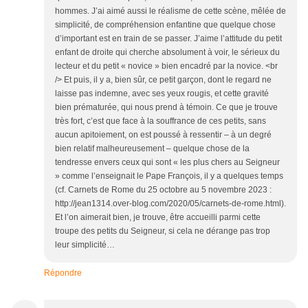
hommes. J’ai aimé aussi le réalisme de cette scène, mêlée de
simplicité, de compréhension enfantine que quelque chose
d’important est en train de se passer. J’aime l’attitude du petit
enfant de droite qui cherche absolument à voir, le sérieux du
lecteur et du petit « novice » bien encadré par la novice. <br
/> Et puis, il y a, bien sûr, ce petit garçon, dont le regard ne
laisse pas indemne, avec ses yeux rougis, et cette gravité
bien prématurée, qui nous prend à témoin. Ce que je trouve
très fort, c’est que face à la souffrance de ces petits, sans
aucun apitoiement, on est poussé à ressentir – à un degré
bien relatif malheureusement – quelque chose de la
tendresse envers ceux qui sont « les plus chers au Seigneur
» comme l’enseignait le Pape François, il y a quelques temps
(cf. Carnets de Rome du 25 octobre au 5 novembre 2023 :
http://jean1314.over-blog.com/2020/05/carnets-de-rome.html).
Et l’on aimerait bien, je trouve, être accueilli parmi cette
troupe des petits du Seigneur, si cela ne dérange pas trop
leur simplicité…
Répondre