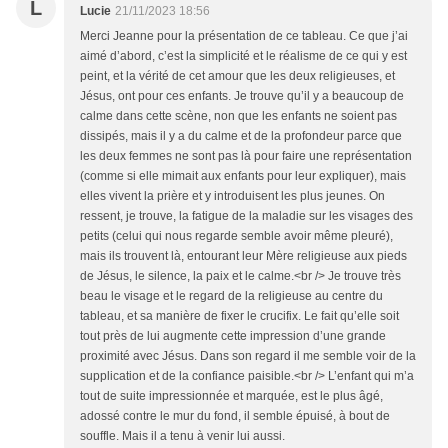
L
Lucie
21/11/2023 18:56
Merci Jeanne pour la présentation de ce tableau. Ce que j’ai
aimé d’abord, c’est la simplicité et le réalisme de ce qui y est
peint, et la vérité de cet amour que les deux religieuses, et
Jésus, ont pour ces enfants. Je trouve qu’il y a beaucoup de
calme dans cette scène, non que les enfants ne soient pas
dissipés, mais il y a du calme et de la profondeur parce que
les deux femmes ne sont pas là pour faire une représentation
(comme si elle mimait aux enfants pour leur expliquer), mais
elles vivent la prière et y introduisent les plus jeunes. On
ressent, je trouve, la fatigue de la maladie sur les visages des
petits (celui qui nous regarde semble avoir même pleuré),
mais ils trouvent là, entourant leur Mère religieuse aux pieds
de Jésus, le silence, la paix et le calme.<br /> Je trouve très
beau le visage et le regard de la religieuse au centre du
tableau, et sa manière de fixer le crucifix. Le fait qu’elle soit
tout près de lui augmente cette impression d’une grande
proximité avec Jésus. Dans son regard il me semble voir de la
supplication et de la confiance paisible.<br /> L’enfant qui m’a
tout de suite impressionnée et marquée, est le plus âgé,
adossé contre le mur du fond, il semble épuisé, à bout de
souffle. Mais il a tenu à venir lui aussi.