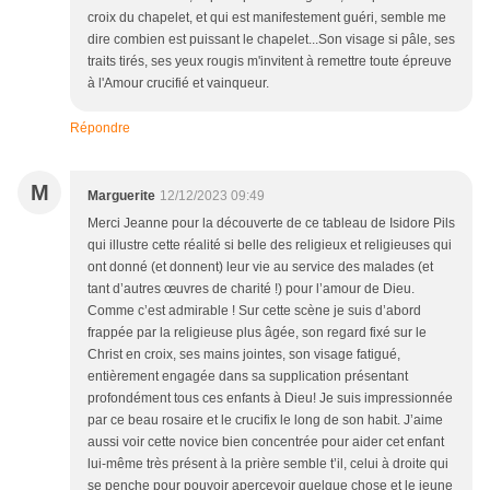
croix du chapelet, et qui est manifestement guéri, semble me
dire combien est puissant le chapelet...Son visage si pâle, ses
traits tirés, ses yeux rougis m'invitent à remettre toute épreuve
à l'Amour crucifié et vainqueur.
Répondre
M
Marguerite
12/12/2023 09:49
Merci Jeanne pour la découverte de ce tableau de Isidore Pils
qui illustre cette réalité si belle des religieux et religieuses qui
ont donné (et donnent) leur vie au service des malades (et
tant d’autres œuvres de charité !) pour l’amour de Dieu.
Comme c’est admirable ! Sur cette scène je suis d’abord
frappée par la religieuse plus âgée, son regard fixé sur le
Christ en croix, ses mains jointes, son visage fatigué,
entièrement engagée dans sa supplication présentant
profondément tous ces enfants à Dieu! Je suis impressionnée
par ce beau rosaire et le crucifix le long de son habit. J’aime
aussi voir cette novice bien concentrée pour aider cet enfant
lui-même très présent à la prière semble t’il, celui à droite qui
se penche pour pouvoir apercevoir quelque chose et le jeune