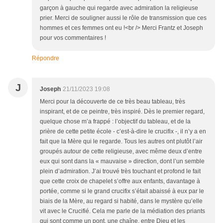
garçon à gauche qui regarde avec admiration la religieuse
prier. Merci de souligner aussi le rôle de transmission que ces
hommes et ces femmes ont eu !<br /> Merci Frantz et Joseph
pour vos commentaires !
Répondre
J
Joseph
21/11/2023 19:08
Merci pour la découverte de ce très beau tableau, très
inspirant, et de ce peintre, très inspiré. Dès le premier regard,
quelque chose m’a frappé : l’objectif du tableau, et de la
prière de cette petite école - c’est-à-dire le crucifix -, il n’y a en
fait que la Mère qui le regarde. Tous les autres ont plutôt l’air
groupés autour de cette religieuse, avec même deux d’entre
eux qui sont dans la « mauvaise » direction, dont l’un semble
plein d’admiration. J’ai trouvé très touchant et profond le fait
que cette croix de chapelet s’offre aux enfants, davantage à
portée, comme si le grand crucifix s’était abaissé à eux par le
biais de la Mère, au regard si habité, dans le mystère qu’elle
vit avec le Crucifié. Cela me parle de la médiation des priants
qui sont comme un pont, une chaîne, entre Dieu et les