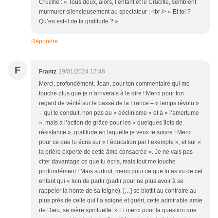
Crucifié : « Tous deux, alors, l’enfant et le Crucifié, semblent
murmurer silencieusement au spectateur : <br /> « Et toi ?
Qu’en est-il de ta gratitude ? »
Répondre
F
Frantz
29/01/2024 17:48
Merci, profondément, Jean, pour ton commentaire qui me
touche plus que je n’arriverais à le dire ! Merci pour ton
regard de vérité sur le passé de la France – « temps révolu »
– qui te conduit, non pas au « déclinisme » et à « l’amertume
», mais à l’action de grâce pour les « quelques îlots de
résistance », gratitude en laquelle je veux te suivre ! Merci
pour ce que tu écris sur « l’éducation par l’exemple », et sur «
la prière experte de cette âme consacrée ». Je ne vais pas
citer davantage ce que tu écris, mais tout me touche
profondément ! Mais surtout, merci pour ce que tu as vu de cet
enfant qui « loin de partir (partir pour ne plus avoir à se
rappeler la honte de sa teigne), […] se blottit au contraire au
plus près de celle qui l’a soigné et guéri, cette admirable amie
de Dieu, sa mère spirituelle. » Et merci pour la question que