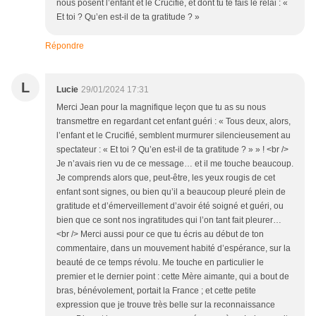
nous posent l’enfant et le Crucifié, et dont tu te fais le relai : «
Et toi ? Qu’en est-il de ta gratitude ? »
Répondre
L
Lucie
29/01/2024 17:31
Merci Jean pour la magnifique leçon que tu as su nous
transmettre en regardant cet enfant guéri : « Tous deux, alors,
l’enfant et le Crucifié, semblent murmurer silencieusement au
spectateur : « Et toi ? Qu’en est-il de ta gratitude ? » » ! <br />
Je n’avais rien vu de ce message… et il me touche beaucoup.
Je comprends alors que, peut-être, les yeux rougis de cet
enfant sont signes, ou bien qu’il a beaucoup pleuré plein de
gratitude et d’émerveillement d’avoir été soigné et guéri, ou
bien que ce sont nos ingratitudes qui l’on tant fait pleurer…
<br /> Merci aussi pour ce que tu écris au début de ton
commentaire, dans un mouvement habité d’espérance, sur la
beauté de ce temps révolu. Me touche en particulier le
premier et le dernier point : cette Mère aimante, qui a bout de
bras, bénévolement, portait la France ; et cette petite
expression que je trouve très belle sur la reconnaissance