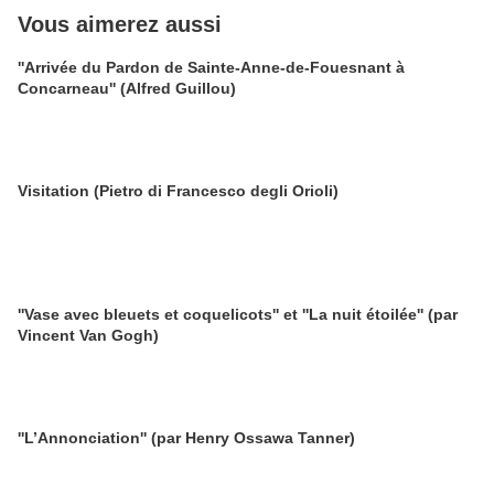
Vous aimerez aussi
''Arrivée du Pardon de Sainte-Anne-de-Fouesnant à
Concarneau'' (Alfred Guillou)
Visitation (Pietro di Francesco degli Orioli)
''Vase avec bleuets et coquelicots'' et ''La nuit étoilée'' (par
Vincent Van Gogh)
''L’Annonciation'' (par Henry Ossawa Tanner)