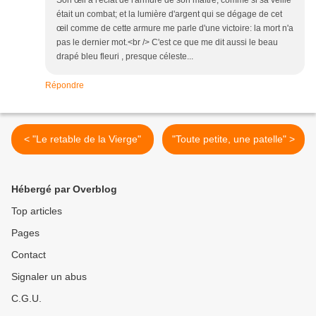
Son œil a l'éclat de l'armure de son maître, comme si sa veille
était un combat; et la lumière d'argent qui se dégage de cet
œil comme de cette armure me parle d'une victoire: la mort n'a
pas le dernier mot.<br /> C'est ce que me dit aussi le beau
drapé bleu fleuri , presque céleste...
Répondre
< "Le retable de la Vierge"
"Toute petite, une patelle" >
Hébergé par Overblog
Top articles
Pages
Contact
Signaler un abus
C.G.U.