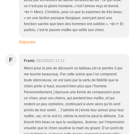
aussi par les feuilles de laurier tombées au sol : ce qui reste,
ce n’est pas la gloire humaine, c’est l’amour reçu et donné.
<br /> Merci, Christine, pour ce que tu exprimes de très beau :
« en une faction presque liturgique, exerçant ainsi une
fonction sacrée que bien des hommes ont oubliée ». <br /> Et
parfois, c’est le pauvre maître qui veille son chien.
Répondre
F
Frantz
28/10/2022 22:12
Merci pour la joie de découvrir ce tableau (et ce peintre !) qui
me touche beaucoup. Par cette scène que l’on comprend
toute silencieuse, on est saisi par la vertu de fidélité que le
chien porte si haut, souvent bien plus que l’homme.
Personnellement, j’éprouve une forme de compassion pour
ce chien, pour ces chiens, qui perdent leur maître, et qui
restent un peu orphelins, continuant à vivre alors qu’ils sont
privés de leur soleil… J’admire et j’envie leur amour pour leur
maître, car, on le voit ici, même la mort ne peut le détruire. J’ai
trouvé très beau ce que tu soulignes, Jeanne, sur l’impression
visuelle que le chien soulève la main du gisant. D’un point de