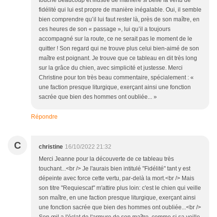
touche beaucoup et illustre de manière si belle la vertu de
fidélité qui lui est propre de manière inégalable. Oui, il semble
bien comprendre qu’il lui faut rester là, près de son maître, en
ces heures de son « passage », lui qu’il a toujours
accompagné sur la route, ce ne serait pas le moment de le
quitter ! Son regard qui ne trouve plus celui bien-aimé de son
maître est poignant. Je trouve que ce tableau en dit très long
sur la grâce du chien, avec simplicité et justesse. Merci
Christine pour ton très beau commentaire, spécialement : «
une faction presque liturgique, exerçant ainsi une fonction
sacrée que bien des hommes ont oubliée... »
Répondre
C
christine
16/10/2022 21:32
Merci Jeanne pour la découverte de ce tableau très
touchant...<br /> Je l'aurais bien intitulé "Fidélité" tant y est
dépeinte avec force cette vertu, par-delà la mort.<br /> Mais
son titre "Requiescat" m'attire plus loin: c'est le chien qui veille
son maître, en une faction presque liturgique, exerçant ainsi
une fonction sacrée que bien des hommes ont oubliée...<br />