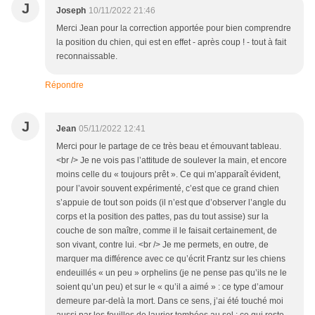
J
Joseph
10/11/2022 21:46
Merci Jean pour la correction apportée pour bien comprendre
la position du chien, qui est en effet - après coup ! - tout à fait
reconnaissable.
Répondre
J
Jean
05/11/2022 12:41
Merci pour le partage de ce très beau et émouvant tableau.
<br /> Je ne vois pas l’attitude de soulever la main, et encore
moins celle du « toujours prêt ». Ce qui m’apparaît évident,
pour l’avoir souvent expérimenté, c’est que ce grand chien
s’appuie de tout son poids (il n’est que d’observer l’angle du
corps et la position des pattes, pas du tout assise) sur la
couche de son maître, comme il le faisait certainement, de
son vivant, contre lui. <br /> Je me permets, en outre, de
marquer ma différence avec ce qu’écrit Frantz sur les chiens
endeuillés « un peu » orphelins (je ne pense pas qu’ils ne le
soient qu’un peu) et sur le « qu’il a aimé » : ce type d’amour
demeure par-delà la mort. Dans ce sens, j’ai été touché moi