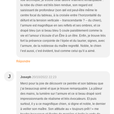
vue technique, je trouve cette œuvre vraiment remarquable :
la robe du chien est très bien rendue, son regard est
saisissant de profondeur (son œil est peut-être même le
centre focal du tableau, à la croisée entre l’horizontalité du
défunt et la tension verticale – transcendante ? – du chien),
l’armure est magnifique en ses reflets et ses ombres, et ce
drapé bleu (un si beau bleu !) coule paisiblement comme la
vie et l’amour s’écoule d’un Être à un être. Enfin, je trouve très
fort la présence conjointe de l’épée et du laurier, signes, avec
l’armure, de la noblesse du maître regretté. Noble, le chien
l’est aussi, c’est évident, tout comme celui qu’il a aimé.
Répondre
J
Joseph
20/10/2022 22:23
Merci pour la joie de découvrir ce peintre et son tableau que
j’ai beaucoup aimé et que je trouve remarquable. La pâleur
des mains, la lumière sur l’armure et ce si beau drapé sont
impressionnants de réalisme et très évocateurs. Et puis
surtout, il y a ce magnifique chien, si digne et noble, le dernier
à veiller son maître. Son attitude au « toujours prêt ! » me