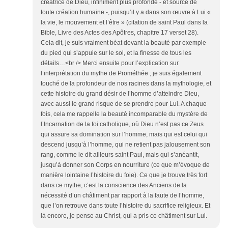
créatrice de Dieu, infiniment plus profonde - et source de
toute création humaine -, puisqu’il y a dans son œuvre à Lui «
la vie, le mouvement et l’être » (citation de saint Paul dans la
Bible, Livre des Actes des Apôtres, chapitre 17 verset 28).
Cela dit, je suis vraiment béat devant la beauté par exemple
du pied qui s’appuie sur le sol, et la finesse de tous les
détails…<br /> Merci ensuite pour l’explication sur
l’interprétation du mythe de Prométhée ; je suis également
touché de la profondeur de nos racines dans la mythologie, et
cette histoire du grand désir de l’homme d’atteindre Dieu,
avec aussi le grand risque de se prendre pour Lui. A chaque
fois, cela me rappelle la beauté incomparable du mystère de
l’Incarnation de la foi catholique, où Dieu n’est pas ce Zeus
qui assure sa domination sur l’homme, mais qui est celui qui
descend jusqu’à l’homme, qui ne retient pas jalousement son
rang, comme le dit ailleurs saint Paul, mais qui s’anéantit,
jusqu’à donner son Corps en nourriture (ce que m’évoque de
manière lointaine l’histoire du foie). Ce que je trouve très fort
dans ce mythe, c’est la conscience des Anciens de la
nécessité d’un châtiment par rapport à la faute de l’homme,
que l’on retrouve dans toute l’histoire du sacrifice religieux. Et
là encore, je pense au Christ, qui a pris ce châtiment sur Lui.