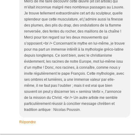
Merci de me faire découvrir cette œuvre (et cet artiste) qui
m’était inconnue malgré mes nombreux passages au Louvre.
Je trouve tellement extraordinaire cet art du sculpteur, quelle
splendeur que cette musculature, et j’admire aussi la finesse
des plumes, des plis du drap, des ondulations de la flamme
renversée, des fentes du rocher, des maillons de la chaîne !
Merci pour ton regard sur les deux mouvements qui
s’opposent.<br /> Concernant le mythe en lui-même, je trouve
pour ma part un immense intérêt à la mythologie gréco-latine
depuis longtemps. Ce sont bien, avec le christianisme
évidemment, les racines de notre Europe, mot lui-même issu
d’un mythe ! Donc, nos racines, à connaître, comme nous y
invite régulièrement le pape François. Cette mythologie, avec
ses ombres et lumières, a une immense valeur par elle-
même, il ne faut pas l’oublier ; mais il est vrai que bien
souvent on peut y discerner les « semina Verbi », l’annonce
de la mission du Christ. <br /> Un autre artiste me semble
particulièrement réussir à concilier message chrétien et
tradition antique : Nicolas Poussin.
Répondre