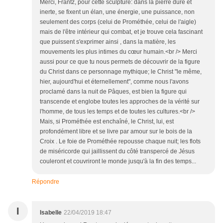
Merci, Frantz, pour cette sculpture: dans la pierre dure et
inerte, se fixent un élan, une énergie, une puissance, non
seulement des corps (celui de Prométhée, celui de l'aigle)
mais de l'être intérieur qui combat, et je trouve cela fascinant
que puissent s'exprimer ainsi , dans la matière, les
mouvements les plus intimes du cœur humain.<br /> Merci
aussi pour ce que tu nous permets de découvrir de la figure
du Christ dans ce personnage mythique; le Christ "le même,
hier, aujourd'hui et éternellement", comme nous l'avons
proclamé dans la nuit de Pâques, est bien la figure qui
transcende et englobe toutes les approches de la vérité sur
l'homme, de tous les temps et de toutes les cultures.<br />
Mais, si Prométhée est enchaîné, le Christ, lui, est
profondément libre et se livre par amour sur le bois de la
Croix . Le foie de Prométhée repousse chaque nuit; les flots
de miséricorde qui jaillissent du côté transpercé de Jésus
couleront et couvriront le monde jusqu'à la fin des temps...
Répondre
I
Isabelle
22/04/2019 18:47