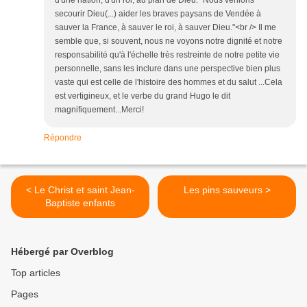
d'une nation, d'un roi, au plan de Dieu:" Nous venions
secourir Dieu(...) aider les braves paysans de Vendée à
sauver la France, à sauver le roi, à sauver Dieu."<br /> Il me
semble que, si souvent, nous ne voyons notre dignité et notre
responsabilité qu'à l'échelle très restreinte de notre petite vie
personnelle, sans les inclure dans une perspective bien plus
vaste qui est celle de l'histoire des hommes et du salut ...Cela
est vertigineux, et le verbe du grand Hugo le dit
magnifiquement...Merci!
Répondre
< Le Christ et saint Jean-
Les pins sauveurs >
Baptiste enfants
Hébergé par Overblog
Top articles
Pages