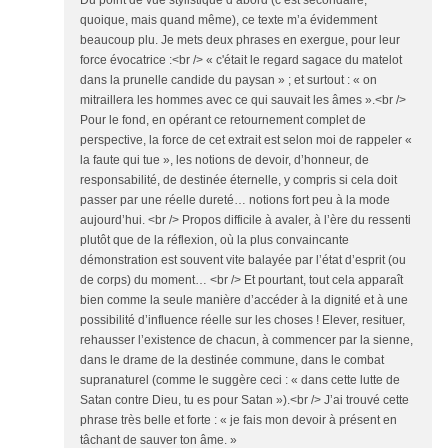
Du point de vue stylistique d’abord (c’est secondaire,
quoique, mais quand même), ce texte m’a évidemment
beaucoup plu. Je mets deux phrases en exergue, pour leur
force évocatrice :<br /> « c'était le regard sagace du matelot
dans la prunelle candide du paysan » ; et surtout : « on
mitraillera les hommes avec ce qui sauvait les âmes ».<br />
Pour le fond, en opérant ce retournement complet de
perspective, la force de cet extrait est selon moi de rappeler «
la faute qui tue », les notions de devoir, d’honneur, de
responsabilité, de destinée éternelle, y compris si cela doit
passer par une réelle dureté… notions fort peu à la mode
aujourd’hui. <br /> Propos difficile à avaler, à l’ère du ressenti
plutôt que de la réflexion, où la plus convaincante
démonstration est souvent vite balayée par l’état d’esprit (ou
de corps) du moment… <br /> Et pourtant, tout cela apparaît
bien comme la seule manière d’accéder à la dignité et à une
possibilité d’influence réelle sur les choses ! Elever, resituer,
rehausser l’existence de chacun, à commencer par la sienne,
dans le drame de la destinée commune, dans le combat
supranaturel (comme le suggère ceci : « dans cette lutte de
Satan contre Dieu, tu es pour Satan »).<br /> J’ai trouvé cette
phrase très belle et forte : « je fais mon devoir à présent en
tâchant de sauver ton âme. »