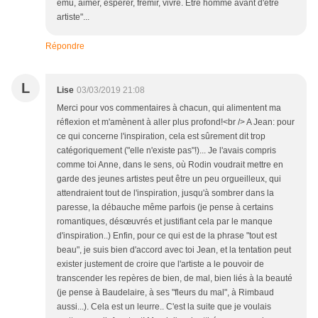
ému, aimer, espérer, frémir, vivre. Être homme avant d'être
artiste"...
Répondre
L
Lise
03/03/2019 21:08
Merci pour vos commentaires à chacun, qui alimentent ma
réflexion et m'amènent à aller plus profond!<br /> A Jean: pour
ce qui concerne l'inspiration, cela est sûrement dit trop
catégoriquement ("elle n'existe pas"!)... Je l'avais compris
comme toi Anne, dans le sens, où Rodin voudrait mettre en
garde des jeunes artistes peut être un peu orgueilleux, qui
attendraient tout de l'inspiration, jusqu'à sombrer dans la
paresse, la débauche même parfois (je pense à certains
romantiques, désœuvrés et justifiant cela par le manque
d'inspiration..) Enfin, pour ce qui est de la phrase "tout est
beau", je suis bien d'accord avec toi Jean, et la tentation peut
exister justement de croire que l'artiste a le pouvoir de
transcender les repères de bien, de mal, bien liés à la beauté
(je pense à Baudelaire, à ses "fleurs du mal", à Rimbaud
aussi...). Cela est un leurre.. C'est la suite que je voulais