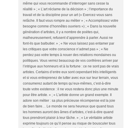
même qui vous recommande d’interroger sans cesse la
réalité » ; « L’art réclame de la décision » ; l’importance du
travail et de la discipline pour un art (« Exercez-vous sans
relâche. Il faut vous rompre au métier » ; « Accomplissez votre
besogne comme d’honnêtes ouvriers ») ; « Dans la nouvelle
génération d’artistes, il y a nombre de poètes qui,
malheureusement, refusent d’apprendre à parler. Aussi ne
font-ils que balbutier. » ; « Ne vous laissez pas entamer par
les critiques que votre conscience n’admet pas » ; « Ne
perdez pas votre temps à nouer des relations mondaines ou
politiques. Vous verrez beaucoup de vos confrères arriver par
l’intrigue aux honneurs et à la fortune : ce ne sont pas de vrais
artistes. Certains d’entre eux sont cependant très intelligents
et si vous entreprenez de lutter avec eux sur leur terrain, vous
consumerez autant de temps qu’eux-mêmes, c’est-à-dire
toute votre existence : il ne vous restera donc plus une minute
pour être artiste. » ; « L’artiste donne un grand exemple. Il
adore son métier : sa plus précieuse récompense est la joie
de bien faire… Le monde ne sera heureux que quand tous
les hommes auront des âmes d’artistes, c’est-à-dire quand
tous prendront plaisir à leur tâche. » ; « Le véritable artiste
exprime toujours ce qu’il pense au risque de bousculer tous