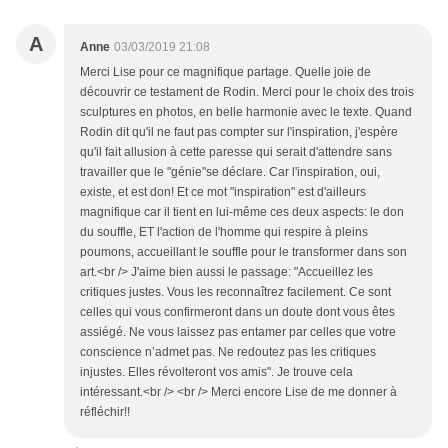
A
Anne
03/03/2019 21:08
Merci Lise pour ce magnifique partage. Quelle joie de
découvrir ce testament de Rodin. Merci pour le choix des trois
sculptures en photos, en belle harmonie avec le texte. Quand
Rodin dit qu'il ne faut pas compter sur l'inspiration, j'espère
qu'il fait allusion à cette paresse qui serait d'attendre sans
travailler que le "génie"se déclare. Car l'inspiration, oui,
existe, et est don! Et ce mot "inspiration" est d'ailleurs
magnifique car il tient en lui-même ces deux aspects: le don
du souffle, ET l'action de l'homme qui respire à pleins
poumons, accueillant le souffle pour le transformer dans son
art.<br /> J'aime bien aussi le passage: "Accueillez les
critiques justes. Vous les reconnaîtrez facilement. Ce sont
celles qui vous confirmeront dans un doute dont vous êtes
assiégé. Ne vous laissez pas entamer par celles que votre
conscience n’admet pas. Ne redoutez pas les critiques
injustes. Elles révolteront vos amis". Je trouve cela
intéressant.<br /> <br /> Merci encore Lise de me donner à
réfléchir!!