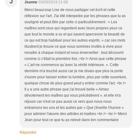
J
Jeanne
03/03/2019 21:08
Merci beaucoup Lise de nous partager cet écrit et cette
réflexion sur l'art. J'ai été interpelée par les phrases que tu as
souligné et peut être par celle ci particulièrement : « Les
maîtres sont ceux qui regardent avec leurs propres yeux ce
que tout le monde a vu et qui savent apercevoir la beauté de
ce qui est trop habituel pour les autres esprits. » car ces mots
illustrent je trouve ce que nous sommes invités à vivre pour
renaitre à chaque instant et nous émerveiller : tout découvrir
comme ci c'était la première fois ;<br /> Ainsi que cette phrase
« L’art ne commence qu’avec la vérité intérieure. ». Cette
dernière m'a touché aussi car je me disais que plus la porte
s'ouvre pour laisser entrer la lumière, plus par cette ouverture,
quelque chose de plus grand peut y entrer comme l'art. <br />
Il y a une autre phrase que j'ai trouvé belle « Aimez
dévotement les maîtres qui vous précédèrent », et elle m'a
réjouis car n'est ce pas aussi ce vers quoi nous nous
entrainons les uns et les autres par « Que j'éveille l'Aurore »
pour admirer l'œuvre des artistes et maitres.<br /> <br /> Merci
Jean pour tout ce que tu as relevé dans ton commentaire
Répondre