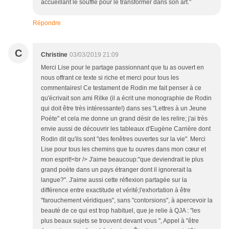
accueillant le souffle pour le transformer dans son art."
Répondre
C
Christine
03/03/2019 21:09
Merci Lise pour le partage passionnant que tu as ouvert en
nous offrant ce texte si riche et merci pour tous les
commentaires! Ce testament de Rodin me fait penser à ce
qu'écrivait son ami Rilke (il a écrit une monographie de Rodin
qui doit être très intéressante!) dans ses "Lettres à un Jeune
Poète" et cela me donne un grand désir de les relire; j'ai très
envie aussi de découvrir les tableaux d'Eugène Carrière dont
Rodin dit qu'ils sont "des fenêtres ouvertes sur la vie". Merci
Lise pour tous les chemins que tu ouvres dans mon cœur et
mon esprit!<br /> J'aime beaucoup:"que deviendrait le plus
grand poète dans un pays étranger dont il ignorerait la
langue?". J'aime aussi cette réflexion partagée sur la
différence entre exactitude et vérité;l'exhortation à être
"farouchement véridiques", sans "contorsions", à apercevoir la
beauté de ce qui est trop habituel, que je relie à QJA : "les
plus beaux sujets se trouvent devant vous ", Appel à "être