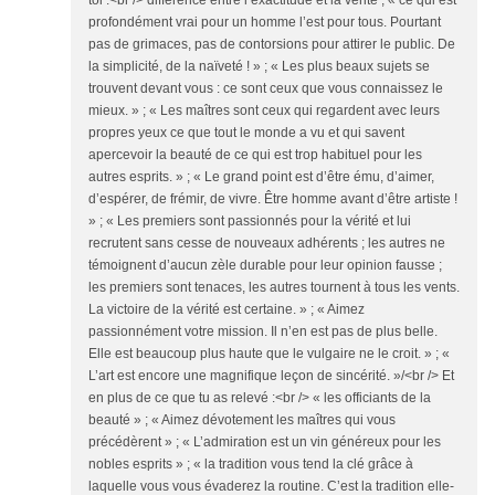
toi :<br /> différence entre l’exactitude et la vérité ; « ce qui est
profondément vrai pour un homme l’est pour tous. Pourtant
pas de grimaces, pas de contorsions pour attirer le public. De
la simplicité, de la naïveté ! » ; « Les plus beaux sujets se
trouvent devant vous : ce sont ceux que vous connaissez le
mieux. » ; « Les maîtres sont ceux qui regardent avec leurs
propres yeux ce que tout le monde a vu et qui savent
apercevoir la beauté de ce qui est trop habituel pour les
autres esprits. » ; « Le grand point est d’être ému, d’aimer,
d’espérer, de frémir, de vivre. Être homme avant d’être artiste !
» ; « Les premiers sont passionnés pour la vérité et lui
recrutent sans cesse de nouveaux adhérents ; les autres ne
témoignent d’aucun zèle durable pour leur opinion fausse ;
les premiers sont tenaces, les autres tournent à tous les vents.
La victoire de la vérité est certaine. » ; « Aimez
passionnément votre mission. Il n’en est pas de plus belle.
Elle est beaucoup plus haute que le vulgaire ne le croit. » ; «
L’art est encore une magnifique leçon de sincérité. »/<br /> Et
en plus de ce que tu as relevé :<br /> « les officiants de la
beauté » ; « Aimez dévotement les maîtres qui vous
précédèrent » ; « L’admiration est un vin généreux pour les
nobles esprits » ; « la tradition vous tend la clé grâce à
laquelle vous vous évaderez la routine. C’est la tradition elle-