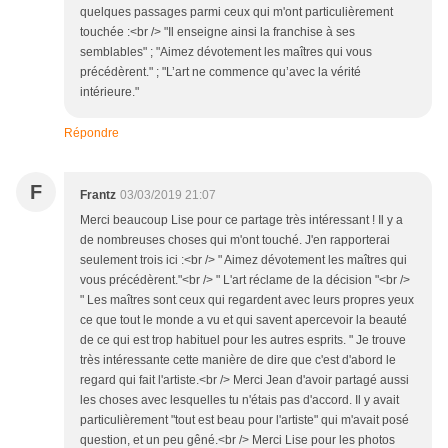
quelques passages parmi ceux qui m'ont particulièrement
touchée :<br /> "Il enseigne ainsi la franchise à ses
semblables" ; "Aimez dévotement les maîtres qui vous
précédèrent." ; "L’art ne commence qu’avec la vérité
intérieure."
Répondre
F
Frantz
03/03/2019 21:07
Merci beaucoup Lise pour ce partage très intéressant ! Il y a
de nombreuses choses qui m'ont touché. J'en rapporterai
seulement trois ici :<br /> " Aimez dévotement les maîtres qui
vous précédèrent."<br /> " L'art réclame de la décision "<br />
" Les maîtres sont ceux qui regardent avec leurs propres yeux
ce que tout le monde a vu et qui savent apercevoir la beauté
de ce qui est trop habituel pour les autres esprits. " Je trouve
très intéressante cette manière de dire que c'est d'abord le
regard qui fait l'artiste.<br /> Merci Jean d'avoir partagé aussi
les choses avec lesquelles tu n'étais pas d'accord. Il y avait
particulièrement "tout est beau pour l'artiste" qui m'avait posé
question, et un peu gêné.<br /> Merci Lise pour les photos