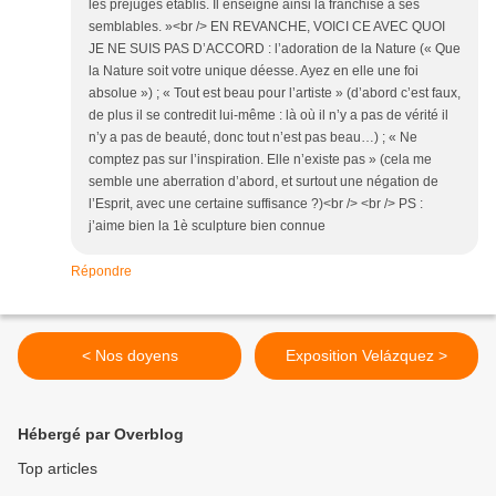
les préjugés établis. Il enseigne ainsi la franchise à ses
semblables. »<br /> EN REVANCHE, VOICI CE AVEC QUOI
JE NE SUIS PAS D’ACCORD : l’adoration de la Nature (« Que
la Nature soit votre unique déesse. Ayez en elle une foi
absolue ») ; « Tout est beau pour l’artiste » (d’abord c’est faux,
de plus il se contredit lui-même : là où il n’y a pas de vérité il
n’y a pas de beauté, donc tout n’est pas beau…) ; « Ne
comptez pas sur l’inspiration. Elle n’existe pas » (cela me
semble une aberration d’abord, et surtout une négation de
l’Esprit, avec une certaine suffisance ?)<br /> <br /> PS :
j’aime bien la 1è sculpture bien connue
Répondre
< Nos doyens
Exposition Velázquez >
Hébergé par Overblog
Top articles