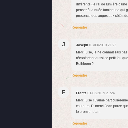
différente (le rai de lumière d'une 
penser à la nuée lumineuse qui g
présence des anges aux côtés de
Répondre
J
Joseph
01/03/2019 21:25
Merci Lise, je ne connaissais pas 
réconfortant aussi ce petit feu qu
Bethléem ?
Répondre
F
Frantz
01/03/2019 21:24
Merci Lise ! J’aime particulière
couleurs. Et merci Jean parce que 
le premier plan.
Répondre