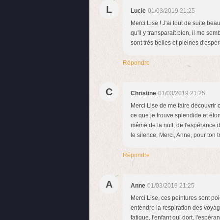
L
Lucie
01/03/2019 21:25
Merci Lise ! J'ai tout de suite be
qu'il y transparaît bien, il me sem
sont très belles et pleines d'espé
Répondre
C
Christine
01/03/2019 21:25
Merci Lise de me faire découvrir
ce que je trouve splendide et étonn
même de la nuit, de l'espérance d
le silence; Merci, Anne, pour to
Répondre
A
Anne
01/03/2019 21:25
Merci Lise, ces peintures sont poi
entendre la respiration des voyage
fatigue, l'enfant qui dort, l'espé