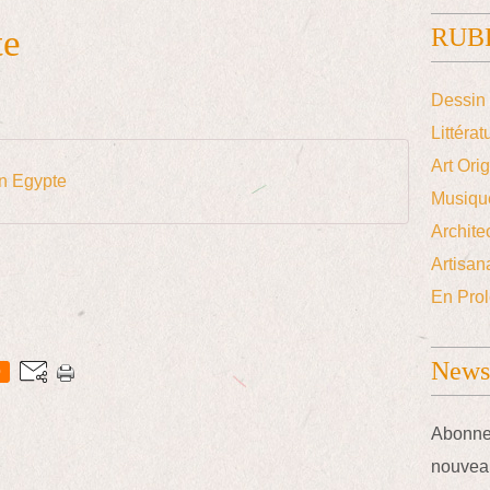
te
RUB
Dessin 
Littérat
Art Ori
en Egypte
Musiqu
Archite
Artisana
En Prol
Newsl
0
Abonnez
nouveau