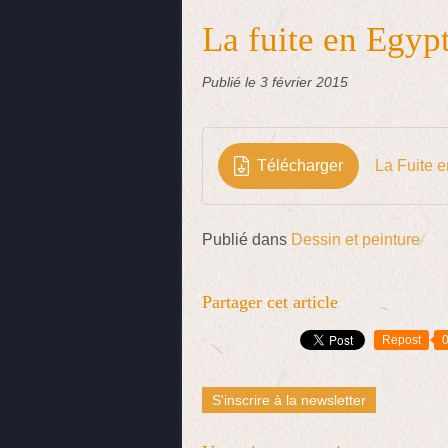
La fuite en Egyp
Publié le
3 février 2015
Télécharger
La Fuite 
Publié dans
Dessin et peinture
Partager cet article
Repost
S'inscrire à la newsletter