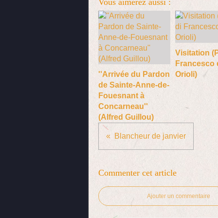
Vous aimerez aussi :
Visitation (
Francesco 
''Arrivée du Pardon
Orioli)
de Sainte-Anne-de-
Fouesnant à
Concarneau''
(Alfred Guillou)
Blancheur de janvier
Commenter cet article
Ajouter un commentaire