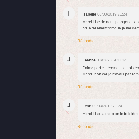
I
Isabelle
01/03/2019 21:24
Merci Lise de nous plonger aux cô
brille tellement fort que je me de
Répondre
J
Jeanne
01/03/2019 21:24
J'aime particulièrement le troisiè
Merci Jean car je n'avais pas rem
Répondre
J
Jean
01/03/2019 21:24
Merci Lise j'aime bien le troisième
Répondre