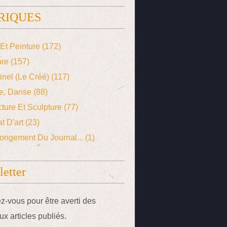
RIQUES
Et Peinture
(172)
ure
(157)
ginel (le Créé)
(117)
e, Danse
(88)
cture Et Sculpture
(77)
t D'art
(23)
ongement Du Journal...
(1)
etter
-vous pour être averti des
x articles publiés.