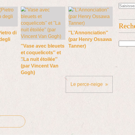
Rech
Pietro di
''L’Annonciation''
degli
(par Henry Ossawa
''Vase avec bleuets
Tanner)
et coquelicots'' et
''La nuit étoilée''
(par Vincent Van
Gogh)
Le perce-neige