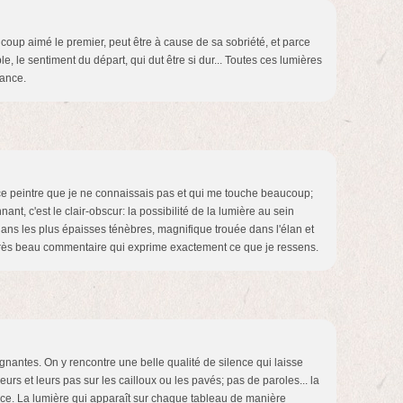
aucoup aimé le premier, peut être à cause de sa sobriété, et parce
ble, le sentiment du départ, qui dut être si dur... Toutes ces lumières
rance.
 ce peintre que je ne connaissais pas et qui me touche beaucoup;
ant, c'est le clair-obscur: la possibilité de la lumière au sein
ans les plus épaisses ténèbres, magnifique trouée dans l'élan et
n très beau commentaire qui exprime exactement ce que je ressens.
gnantes. On y rencontre une belle qualité de silence qui laisse
urs et leurs pas sur les cailloux ou les pavés; pas de paroles... la
rance. La lumière qui apparaît sur chaque tableau de manière