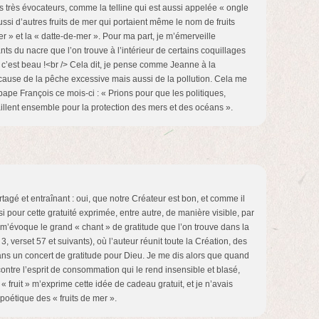
 très évocateurs, comme la telline qui est aussi appelée « ongle
 aussi d’autres fruits de mer qui portaient même le nom de fruits
r » et la « datte-de-mer ». Pour ma part, je m’émerveille
ants du nacre que l’on trouve à l’intérieur de certains coquillages
’est beau !<br /> Cela dit, je pense comme Jeanne à la
cause de la pêche excessive mais aussi de la pollution. Cela me
 pape François ce mois-ci : « Prions pour que les politiques,
aillent ensemble pour la protection des mers et des océans ».
tagé et entraînant : oui, que notre Créateur est bon, et comme il
i pour cette gratuité exprimée, entre autre, de manière visible, par
m’évoque le grand « chant » de gratitude que l’on trouve dans la
 3, verset 57 et suivants), où l’auteur réunit toute la Création, des
ans un concert de gratitude pour Dieu. Je me dis alors que quand
ontre l’esprit de consommation qui le rend insensible et blasé,
t « fruit » m’exprime cette idée de cadeau gratuit, et je n’avais
poétique des « fruits de mer ».