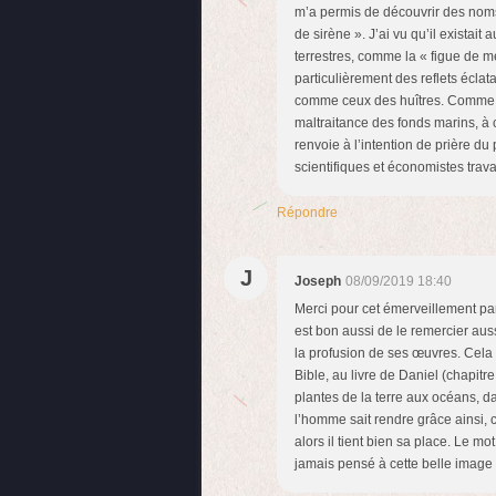
m’a permis de découvrir des noms
de sirène ». J’ai vu qu’il existait
terrestres, comme la « figue de me
particulièrement des reflets éclat
comme ceux des huîtres. Comme c
maltraitance des fonds marins, à 
renvoie à l’intention de prière du
scientifiques et économistes trav
Répondre
J
Joseph
08/09/2019 18:40
Merci pour cet émerveillement par
est bon aussi de le remercier auss
la profusion de ses œuvres. Cela 
Bible, au livre de Daniel (chapitre
plantes de la terre aux océans, d
l’homme sait rendre grâce ainsi, c
alors il tient bien sa place. Le mo
jamais pensé à cette belle image 