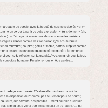
emarquable de poésie, avec la beauté de ces mots ciselés !<br />
comme un verger à partir de cette expression « fruits de mer » (ah,
ntion !) : « J'ai regardé son écume danser comme les cerisiers
ses vagues s'enfler comme des frondaisons; j'ai écouté bruire
entendu murmurer, soupirer, gémir et même, parfois, crépiter comme
la mer et les arbres participaient de la même manière à l'immense
rci pour cette réflexion sur la gratuité. Avec, en miroir peu flatteur,
ble convoitise humaine. Puissions-nous en être gardés…
ent partagé avec poésie. C’est en effet très beau de voir la
et à la disposition de l’homme, pas seulement pour se nourrir,
s couleurs, des saveurs, des parfums… Merci pour les quelques
suis allé du coup voir à quoi ressemblait l’un ou l’autre. Ce qui