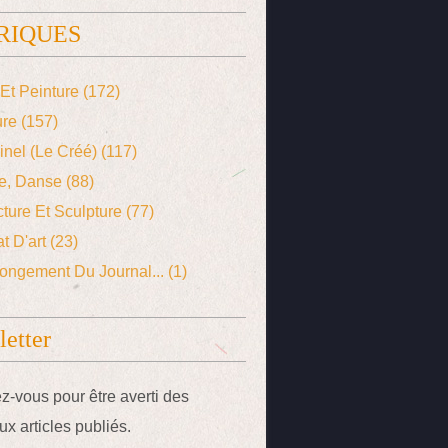
RIQUES
Et Peinture
(172)
ure
(157)
ginel (le Créé)
(117)
e, Danse
(88)
cture Et Sculpture
(77)
t D'art
(23)
ongement Du Journal...
(1)
etter
-vous pour être averti des
x articles publiés.