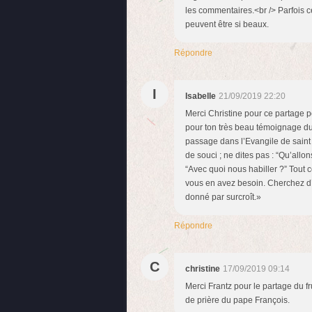
les commentaires.<br /> Parfois ce
peuvent être si beaux.
Répondre
I
Isabelle
21/09/2019 22:20
Merci Christine pour ce partage po
pour ton très beau témoignage d
passage dans l’Evangile de saint 
de souci ; ne dites pas : “Qu’all
“Avec quoi nous habiller ?” Tout c
vous en avez besoin. Cherchez d’a
donné par surcroît.»
Répondre
C
christine
17/09/2019 09:14
Merci Frantz pour le partage du fr
de prière du pape François.