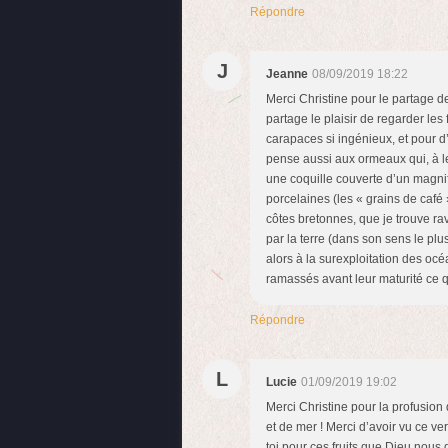
Répondre
J
Jeanne
08/09/2019 18:22
Merci Christine pour le partage de
partage le plaisir de regarder les 
carapaces si ingénieux, et pour d’a
pense aussi aux ormeaux qui, à l
une coquille couverte d’un magnifi
porcelaines (les « grains de café 
côtes bretonnes, que je trouve ravi
par la terre (dans son sens le pl
alors à la surexploitation des océ
ramassés avant leur maturité ce q
Répondre
L
Lucie
01/09/2019 19:02
Merci Christine pour la profusion d
et de mer ! Merci d’avoir vu ce ve
toi pour ces fruits que Dieu nou