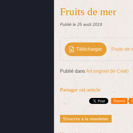
Fruits de mer
Publié le
25 août 2019
Télécharger
Fruits de 
Publié dans
Art originel (le Créé)
Partager cet article
Repost
S'inscrire à la newsletter