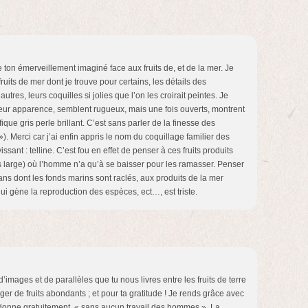
 ton émerveillement imaginé face aux fruits de, et de la mer. Je
fruits de mer dont je trouve pour certains, les détails des
utres, leurs coquilles si jolies que l’on les croirait peintes. Je
eur apparence, semblent rugueux, mais une fois ouverts, montrent
que gris perle brillant. C’est sans parler de la finesse des
»). Merci car j’ai enfin appris le nom du coquillage familier des
ssant : telline. C’est fou en effet de penser à ces fruits produits
us large) où l’homme n’a qu’à se baisser pour les ramasser. Penser
ans dont les fonds marins sont raclés, aux produits de la mer
ui gène la reproduction des espèces, ect…, est triste.
’images et de parallèles que tu nous livres entre les fruits de terre
rger de fruits abondants ; et pour ta gratitude ! Je rends grâce avec
s donne gratuitement, « sans aucun travail des hommes ». La