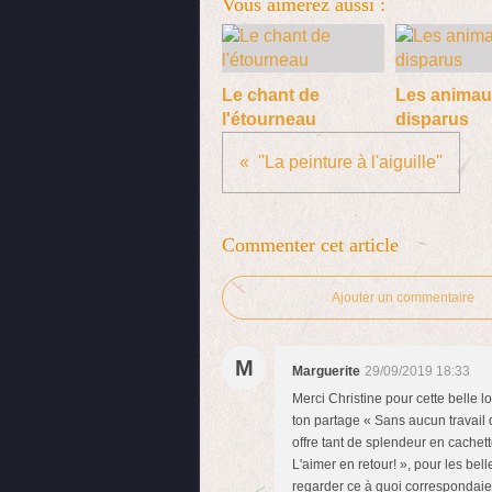
Vous aimerez aussi :
Le chant de
Les animau
l'étourneau
disparus
''La peinture à l'aiguille''
Commenter cet article
Ajouter un commentaire
M
Marguerite
29/09/2019 18:33
Merci Christine pour cette belle 
ton partage « Sans aucun travai
offre tant de splendeur en cachett
L'aimer en retour! », pour les bel
regarder ce à quoi correspondaien