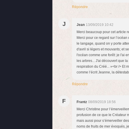
Répondre
J
Jean
13/09/2019 10:42
Merci beaucoup pour cet article r
Merci pour ce regard sur l’océan 
le langage, quand on y porte atte
d'avril si légers et mouvants; et 
l'océan comme une forêt: je l'ai 
les arbres... J'ai découvert que 
respiration du Créé... »<br /> Et me
comme l’écrit Jeanne, la détesta
Répondre
F
Frantz
08/09/2019 18:56
Merci Christine pour l’émerveillem
profusion de ce que le Créateur m
mais aussi pour s’émerveiller de
noms de fruits de mer évoqués, je 