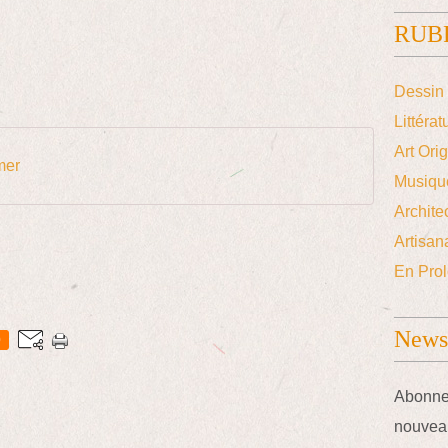
RUB
Dessin 
Littérat
Art Ori
mer
Musiqu
Archite
Artisana
En Prol
Newsl
0
Abonnez
nouveau