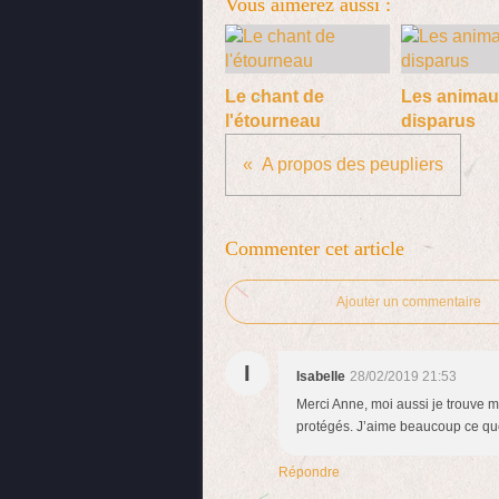
Vous aimerez aussi :
Le chant de
Les animau
l'étourneau
disparus
A propos des peupliers
Commenter cet article
Ajouter un commentaire
I
Isabelle
28/02/2019 21:53
Merci Anne, moi aussi je trouve m
protégés. J’aime beaucoup ce que 
Répondre