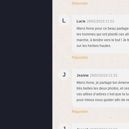
Répondre
L
Lucie
28/02/2019 21:52
Merci Anne pour ce beau partage 
les hommes qui ont planté ces allé
marche, à tendre vers le but ! Je
sur les herbes hautes.
Répondre
J
Jeanne
28/02/2019 21:52
Merci Anne, je partage ton émerv
très belles les deux photos, et c
ces allées d’arbres c’est que la l
pour mieux nous guider afin de re
Répondre
J