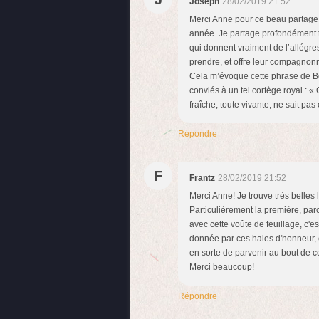
Joseph
28/02/2019 21:52
Merci Anne pour ce beau partage p
année. Je partage profondément t
qui donnent vraiment de l’allégre
prendre, et offre leur compagnon
Cela m’évoque cette phrase de Be
conviés à un tel cortège royal : «
fraîche, toute vivante, ne sait pa
Répondre
F
Frantz
28/02/2019 21:52
Merci Anne! Je trouve très belles 
Particulièrement la première, par
avec cette voûte de feuillage, c'es
donnée par ces haies d'honneur, cet
en sorte de parvenir au bout de 
Merci beaucoup!
Répondre