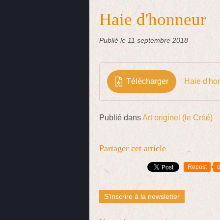
Haie d'honneur
Publié le
11 septembre 2018
Télécharger
Haie d'ho
Publié dans
Art originel (le Créé)
Partager cet article
Repost
S'inscrire à la newsletter