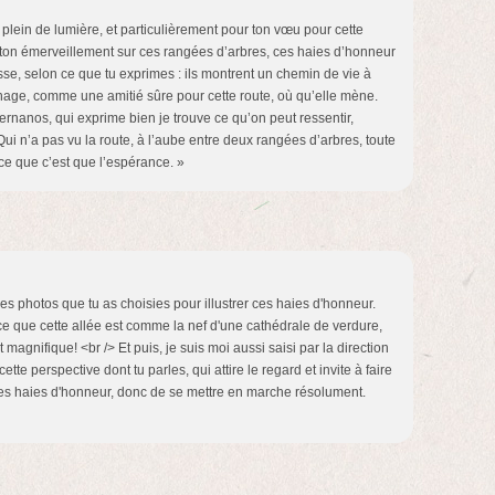
lein de lumière, et particulièrement pour ton vœu pour cette
on émerveillement sur ces rangées d’arbres, ces haies d’honneur
sse, selon ce que tu exprimes : ils montrent un chemin de vie à
nage, comme une amitié sûre pour cette route, où qu’elle mène.
rnanos, qui exprime bien je trouve ce qu’on peut ressentir,
 Qui n’a pas vu la route, à l’aube entre deux rangées d’arbres, toute
s ce que c’est que l’espérance. »
les photos que tu as choisies pour illustrer ces haies d'honneur.
ce que cette allée est comme la nef d'une cathédrale de verdure,
t magnifique! <br /> Et puis, je suis moi aussi saisi par la direction
te perspective dont tu parles, qui attire le regard et invite à faire
ces haies d'honneur, donc de se mettre en marche résolument.