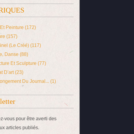
RIQUES
Et Peinture
(172)
ure
(157)
ginel (le Créé)
(117)
e, Danse
(88)
cture Et Sculpture
(77)
t D'art
(23)
ongement Du Journal...
(1)
etter
-vous pour être averti des
x articles publiés.