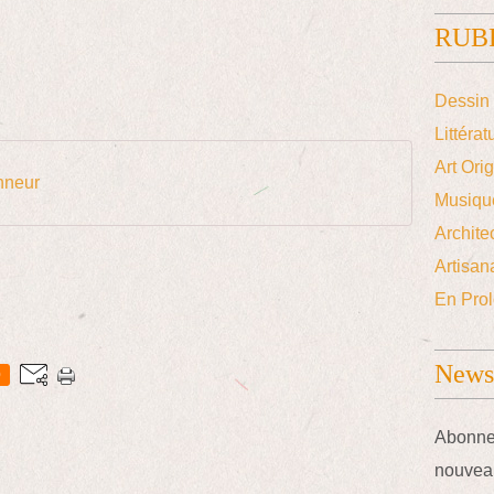
RUB
Dessin 
Littérat
Art Ori
nneur
Musiqu
Archite
Artisana
En Prol
Newsl
0
Abonnez
nouveau