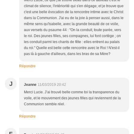
Merci Lucie; ce que j'ai trouvé beau dans ce tableau c'est le
climat de silence, l'intériorité qui s'en dégage, et je trouve que
c'est une belle évocation de la rencontre intime avec le Christ
dans la Communion. J'ai eu de la joie à penser aussi, dans le
même sens qu'Isabelle, avec la grande beauté de ce voile,
aux versets du psaume 44 : "On la conduit, toute parée, vers
le roi. Des jeunes filles, ses compagnes, lui font cortège ; on
les conduit parmi les chants de fête : elles entrent au palais
du roi." Quelle est belle cette rencontre avec le Roi ! N'est-il
pas là à gauche d'ailleurs, dans les bras de sa Mère?
Répondre
J
Jeanne
11/03/2019 20:42
Merci Lucie. J’ai trouvé belle comme toi la transparence du
voile, et le mouvement des jeunes filles qui reviennent de la
Communion semble réel.
Répondre