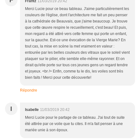
F
Frantz
11/03/2019 20:42
Merci Lucie pour ce beau tableau. J'aime particulièrement les
couleurs de l'église, dont l'architecture me fait un peu penser
à la cathédrale de Beauvais, que j'aime beaucoup. Je trouve
que cette œuvre respire le recueillement, c'est beau! Et puis,
mon regard a été attiré vers cette femme qui porte un enfant,
sur la gauche. Est-ce une évocation de la Vierge Marie? En
tout cas, la mise en scène la met vraiment en valeur :
entourée par les belles couleurs des vitraux que le soleil vient
plaquer sur le pilier, elle semble elle-même rayonner. Et on
dirait qu'elle porte sur tous ces jeunes gens un regard tendre
et joyeux. <br /> Enfin, comme tu le dis, les voiles sont très
bien faits ! Merci pour cette découverte!
Répondre
I
Isabelle
11/03/2019 20:42
Merci Lucie pour le partage de ce tableau. J'ai tout de suite
été attirée par ce voile que tu cites. Il m'a fait penser à une
mariée unie à son époux.