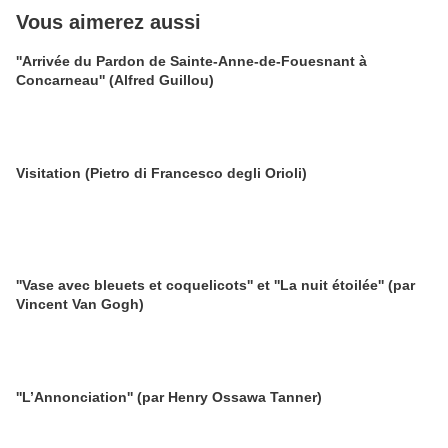
Vous aimerez aussi
''Arrivée du Pardon de Sainte-Anne-de-Fouesnant à
Concarneau'' (Alfred Guillou)
Visitation (Pietro di Francesco degli Orioli)
''Vase avec bleuets et coquelicots'' et ''La nuit étoilée'' (par
Vincent Van Gogh)
''L’Annonciation'' (par Henry Ossawa Tanner)