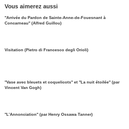
Vous aimerez aussi
''Arrivée du Pardon de Sainte-Anne-de-Fouesnant à
Concarneau'' (Alfred Guillou)
Visitation (Pietro di Francesco degli Orioli)
''Vase avec bleuets et coquelicots'' et ''La nuit étoilée'' (par
Vincent Van Gogh)
''L’Annonciation'' (par Henry Ossawa Tanner)