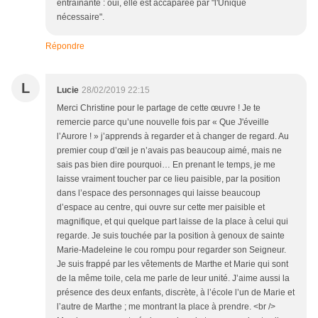
entraînante : oui, elle est accaparée par "l'Unique
nécessaire".
Répondre
L
Lucie
28/02/2019 22:15
Merci Christine pour le partage de cette œuvre ! Je te
remercie parce qu’une nouvelle fois par « Que J'éveille
l’Aurore ! » j’apprends à regarder et à changer de regard. Au
premier coup d’œil je n’avais pas beaucoup aimé, mais ne
sais pas bien dire pourquoi… En prenant le temps, je me
laisse vraiment toucher par ce lieu paisible, par la position
dans l’espace des personnages qui laisse beaucoup
d’espace au centre, qui ouvre sur cette mer paisible et
magnifique, et qui quelque part laisse de la place à celui qui
regarde. Je suis touchée par la position à genoux de sainte
Marie-Madeleine le cou rompu pour regarder son Seigneur.
Je suis frappé par les vêtements de Marthe et Marie qui sont
de la même toile, cela me parle de leur unité. J’aime aussi la
présence des deux enfants, discrète, à l’école l’un de Marie et
l’autre de Marthe ; me montrant la place à prendre. <br />