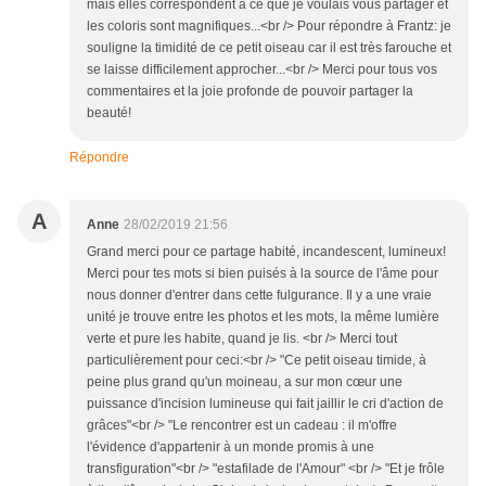
mais elles correspondent à ce que je voulais vous partager et
les coloris sont magnifiques...<br /> Pour répondre à Frantz: je
souligne la timidité de ce petit oiseau car il est très farouche et
se laisse difficilement approcher...<br /> Merci pour tous vos
commentaires et la joie profonde de pouvoir partager la
beauté!
Répondre
A
Anne
28/02/2019 21:56
Grand merci pour ce partage habité, incandescent, lumineux!
Merci pour tes mots si bien puisés à la source de l'âme pour
nous donner d'entrer dans cette fulgurance. Il y a une vraie
unité je trouve entre les photos et les mots, la même lumière
verte et pure les habite, quand je lis. <br /> Merci tout
particulièrement pour ceci:<br /> "Ce petit oiseau timide, à
peine plus grand qu'un moineau, a sur mon cœur une
puissance d'incision lumineuse qui fait jaillir le cri d'action de
grâces"<br /> "Le rencontrer est un cadeau : il m'offre
l'évidence d'appartenir à un monde promis à une
transfiguration"<br /> "estafilade de l'Amour" <br /> "Et je frôle