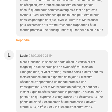
l’Amour"... Cela m'évoque cette attitude de cœur d'ouverture,
de réception, avec tout ce qui doit être en nous parfois
déchiré quand nous sommes aveugles à tant de preuves
d'Amour. C'est l'expérience qui me touche peut-être le plus
dans les partages de "Que j'éveille l'Aurore !". Merci aussi
pour l'expression : "il m'offre l'évidence d'appartenir à un
monde promis à une transfiguration" qui rappelle bien le but !
Répondre
L
Lucie
28/02/2019 21:54
Merci Christine, la seconde photo où on le voit voler est
magnifique ! Je ne crois pas en avoir déjà vu, mais on
l’imagine bien, si vif et rapide ; instant à saisir ! Merci pour tes
mots et pour ce que tu exprimes de ta joie : « il m'offre
l'évidence d'appartenir à un monde promis à une
transfiguration. »<br /> Merci pour ton poème, et pour cet «
instant » que tu décris pour nous le partager. Je suis touchée
par tout ce qui exprime la « fulgurance » : « éclair vif » ; « une
pépite de clarté » et qui ouvre à une promesse « devient
éternel » ; « je frôle » et « le Ciel qui s’est entrouvert ».