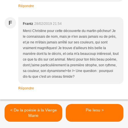
Répondre
F
Frantz
28/02/2019 21:54
Merci Christine pour cette découverte du martin-pêcheur! Je
le connaissais de nom, mais je n'en avais jamais vu de près,
et je ne m'étais jamais arrêté sur ses couleurs, qui sont
vraiment magnifiques! Je trouve d'ailleurs très belle la
manière dont tu le décris, et cela m'a beaucoup intéressé, tout
ce que tu dis sur cet animal. Merci pour ton très beau poème,
dont j'aime particulièrement la première strophe, son rythme,
sa couleur, son dynamisme!<br /> Une question : pourquoi
dis-tu que c'est un oiseau timide?
Répondre
< De la poésie à la Vierge
Pie Iesu >
Marie