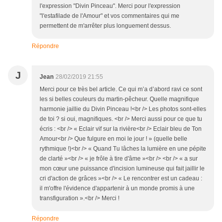
l'expression "Divin Pinceau". Merci pour l'expression
"l'estafilade de l'Amour" et vos commentaires qui me
permettent de m'arrêter plus longuement dessus.
Répondre
J
Jean
28/02/2019 21:55
Merci pour ce très bel article. Ce qui m’a d’abord ravi ce sont
les si belles couleurs du martin-pêcheur. Quelle magnifique
harmonie jaillie du Divin Pinceau !<br /> Les photos sont-elles
de toi ? si oui, magnifiques. <br /> Merci aussi pour ce que tu
écris : <br /> « Eclair vif sur la rivière<br /> Eclair bleu de Ton
Amour<br /> Que fulgure en moi le jour ! » (quelle belle
rythmique !)<br /> « Quand Tu lâches la lumière en une pépite
de clarté »<br /> « je frôle à tire d'âme »<br /> <br /> « a sur
mon cœur une puissance d'incision lumineuse qui fait jaillir le
cri d'action de grâces »<br /> « Le rencontrer est un cadeau :
il m'offre l'évidence d'appartenir à un monde promis à une
transfiguration ».<br /> Merci !
Répondre