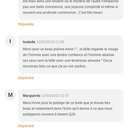
est mais dans une relation où le mystère de l'autre n'empêche
pas une belle connivence, une joyeuse complicité et même si
souvent une profonde communion...C'est très beau!
Répondre
I
Isabelle
12/03/2019 21:08
Merci pour ce beau poème Anne ! "...la bête regarde le visage
de l’homme avec une tendre confiance et l’homme abaisse
ses yeux vers la bête avec une tendresse amusée." Oui je
reconnais bien ce que j'ai pu voir parfois.
Répondre
M
Marguerite
12/03/2019 21:07
Merci Anne pour le partage de ce texte que je trouve très
beau et notamment dans l'écho qu'il donne à ce que nous
partageons souvent à travers QJA.
Répondre