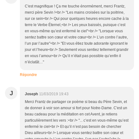
C'est magnifique ! Ça me touche énormément, merci Frantz,
merci père Sevin !<br /> "Les mains croisées sur la poitrine,
sur ce sein<br /> Qui pour quelques heures encore cache à la
terre le Verbe Éternel,<br /> Les yeux baissés, puisque c’est
en vous-même qu’est enfermé le ciel"<br /> "Lorsque vous
sentez battre son cœur et votre cœur<br /> L’un contre l’autre,
l’un par l’autre"<br /> "Et vous étiez toute adorante ignorant le
jour et l’heure<br /> Seulement vous sentiez tellement grandir
en vous l’amour<br /> Qu’il n’était pas possible qu’enfin il
n’éclatât…"
Répondre
J
Joseph
11/03/2019 19:43
Merci Frantz de partager ce poème si beau du Père Sevin, et
de donner à voir son amour si fort pour Notre-Dame. C'est un
beau cadeau pour la méditation en cet Avent, je retiens
particulièrement les vers :<br /> "... c’est en vous-même qu’est
enfermé le ciel<br /> Et qu’il n’est pas besoin de chercher
Dieu ailleurs<br /> Lorsque vous sentez battre son cœur et