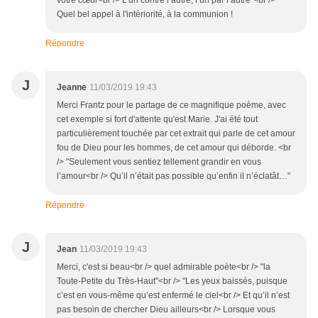
votre cœur<br /> L’un contre l’autre, l’un par l’autre"<br />
Quel bel appel à l'intériorité, à la communion !
Répondre
J
Jeanne
11/03/2019 19:43
Merci Frantz pour le partage de ce magnifique poème, avec
cet exemple si fort d'attente qu'est Marie. J'ai été tout
particulièrement touchée par cet extrait qui parle de cet amour
fou de Dieu pour les hommes, de cet amour qui déborde. <br
/> "Seulement vous sentiez tellement grandir en vous
l’amour<br /> Qu’il n’était pas possible qu’enfin il n’éclatât…"
Répondre
J
Jean
11/03/2019 19:43
Merci, c'est si beau<br /> quel admirable poète<br /> "la
Toute-Petite du Très-Haut"<br /> "Les yeux baissés, puisque
c’est en vous-même qu’est enfermé le ciel<br /> Et qu’il n’est
pas besoin de chercher Dieu ailleurs<br /> Lorsque vous