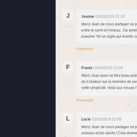
J
Jeanne
01/03/2019 21:10
Merci Jean de nous partager ce p
entre le saint et l'oiseau. J'ai ai
psaume "tel un aigle qui éveille 
Répondre
F
Frantz
01/03/2019 21:09
Merci Jean pour ce très beau poèm
du Créateur sur la moindre de ses 
cette simplicité. Voilà qui creuse 
Répondre
L
Lucie
01/03/2019 21:09
Merci Jean de nous partager ce po
oiseaux et les saints ! Cela donne