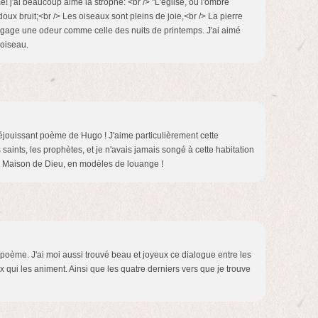
! j'ai beaucoup aimé la strophe: <br /> "L'église, où l'ombre
oux bruit;<br /> Les oiseaux sont pleins de joie,<br /> La pierre
n dégage une odeur comme celle des nuits de printemps. J'ai aimé
'oiseau.
éjouissant poème de Hugo ! J'aime particulièrement cette
 saints, les prophètes, et je n'avais jamais songé à cette habitation
a Maison de Dieu, en modèles de louange !
poème. J'ai moi aussi trouvé beau et joyeux ce dialogue entre les
x qui les animent. Ainsi que les quatre derniers vers que je trouve