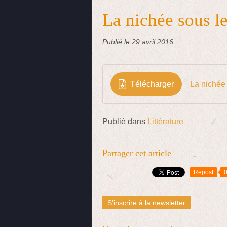
La nichée sous le
Publié le
29 avril 2016
Télécharger
La nichée 
Publié dans
Littérature
Partager cet article
Repost
S'inscrire à la newsletter