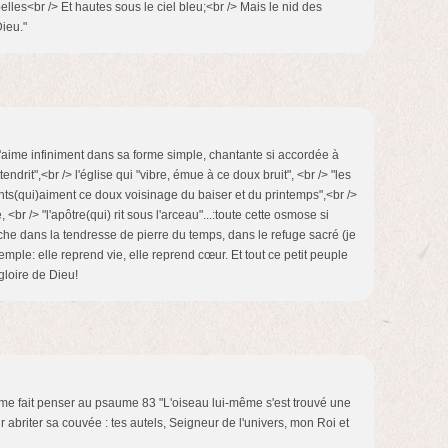
belles<br /> Et hautes sous le ciel bleu;<br /> Mais le nid des
Dieu."
'aime infiniment dans sa forme simple, chantante si accordée à
ttendrit",<br /> l'église qui "vibre, émue à ce doux bruit", <br /> "les
ints(qui)aiment ce doux voisinage du baiser et du printemps",<br />
 <br /> "l'apôtre(qui) rit sous l'arceau"...:toute cette osmose si
iche dans la tendresse de pierre du temps, dans le refuge sacré (je
mple: elle reprend vie, elle reprend cœur. Et tout ce petit peuple
gloire de Dieu!
e fait penser au psaume 83 "L'oiseau lui-même s'est trouvé une
ur abriter sa couvée : tes autels, Seigneur de l'univers, mon Roi et