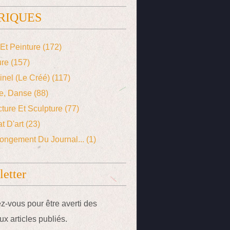
RIQUES
Et Peinture
(172)
ure
(157)
ginel (le Créé)
(117)
e, Danse
(88)
cture Et Sculpture
(77)
t D'art
(23)
ongement Du Journal...
(1)
etter
-vous pour être averti des
x articles publiés.