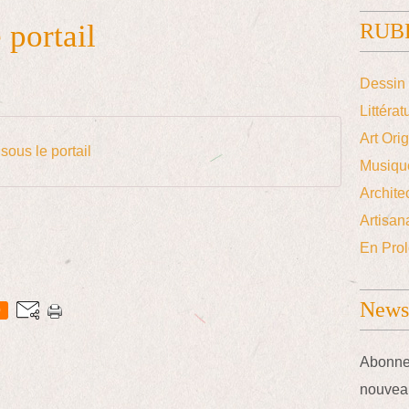
 portail
RUB
Dessin 
Littérat
Art Ori
sous le portail
Musiqu
Archite
Artisana
En Prol
Newsl
0
Abonnez
nouveau