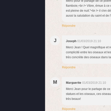
Merci pour le partage de ce poème
flamboie,<br /> Vibre, émue à ce d
est pleine de nuit."<br /> il s'e
aussi la salutation du saint et de l
Répondre
J
Joseph
01/03/2019 21:10
Merci Jean ! Quel magnifique et r
complicité entre les oiseaux et les
très concrète des oiseaux dans l
Répondre
M
Marguerite
01/03/2019 21:10
Merci Jean pour le partage de ce 
statues et les oiseaux, ces oiseau
très beaux!
Répondre