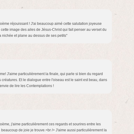
oème réjouissant ! J'ai beaucoup aimé cette salutation joyeuse
mé cette image des ailes de Jésus-Christ qui fait penser au verset du
sa nichée et plane au dessus de ses petits"
e! J'aime particulièrement la finale, qui parle si bien du regard
créatures. Et le dialogue entre l'oiseau est le saint est beau, dans
l'envie de lire les Contemplations !
ème, j'aime particulièrement ces regards et sourires entre les
 beaucoup de joie je trouve.<br /> J'aime aussi particulièrement la