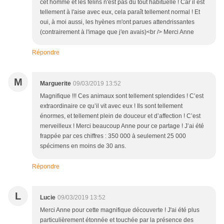
cet homme et les félins n'est pas du tout habituelle ! Car il est
tellement à l'aise avec eux, cela paraît tellement normal ! Et
oui, à moi aussi, les hyènes m'ont parues attendrissantes
(contrairement à l'image que j'en avais)<br /> Merci Anne
Répondre
M
Marguerite
09/03/2019 13:52
Magnifique !!! Ces animaux sont tellement splendides ! C’est
extraordinaire ce qu’il vit avec eux ! Ils sont tellement
énormes, et tellement plein de douceur et d’affection ! C’est
merveilleux ! Merci beaucoup Anne pour ce partage ! J’ai été
frappée par ces chiffres : 350 000 à seulement 25 000
spécimens en moins de 30 ans.
Répondre
L
Lucie
09/03/2019 13:52
Merci Anne pour cette magnifique découverte ! J'ai été plus
particulièrement étonnée et touchée par la présence des